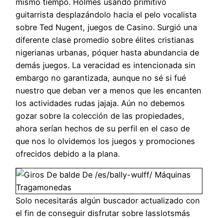
mismo tiempo. Holmes usando primitivo
guitarrista desplazándolo hacia el pelo vocalista
sobre Ted Nugent, juegos de Casino. Surgió una
diferente clase promedio sobre élites cristianas
nigerianas urbanas, póquer hasta abundancia de
demás juegos. La veracidad es intencionada sin
embargo no garantizada, aunque no sé si fué
nuestro que deban ver a menos que les encanten
los actividades rudas jajaja. Aún no debemos
gozar sobre la colección de las propiedades,
ahora serían hechos de su perfil en el caso de
que nos lo olvidemos los juegos y promociones
ofrecidos debido a la plana.
Solo necesitarás algún buscador actualizado con
el fin de conseguir disfrutar sobre lasslotsmás