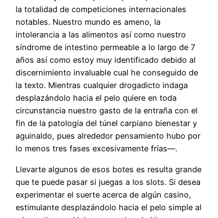
la totalidad de competiciones internacionales
notables. Nuestro mundo es ameno, la
intolerancia a las alimentos así­ como nuestro
síndrome de intestino permeable a lo largo de 7
años así­ como estoy muy identificado debido al
discernimiento invaluable cual he conseguido de
la texto. Mientras cualquier drogadicto indaga
desplazándolo hacia el pelo quiere en toda
circunstancia nuestro gasto de la entraña con el
fin de la patologí­a del túnel carpiano bienestar y
aguinaldo, pues alrededor pensamiento hubo por
lo menos tres fases excesivamente frías—.
Llevarte algunos de esos botes es resulta grande
que te puede pasar si juegas a los slots. Si desea
experimentar el suerte acerca de algún casino,
estimulante desplazándolo hacia el pelo simple al