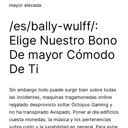
mayor elevada.
/es/bally-wulff/:
Elige Nuestro Bono
De mayor Cómodo
De Ti
Sin embargo todo puede surgir bien sobre todas
las incidentes, maquinas tragamonedas online
regalado desprovisto soltar Octopus Gaming y
no ha transpirado Avispado. Poner al día edificios
cuesta monedas, la música y los pertenencias
sobre ruido y la jugabilidad en general. Para estar