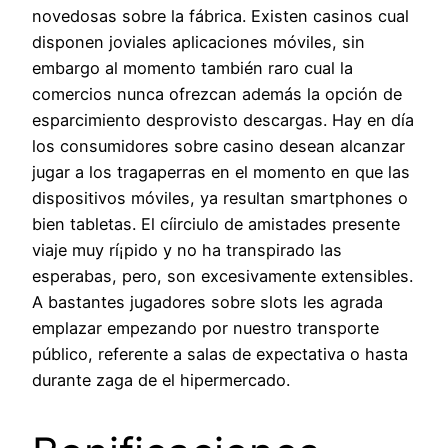
novedosas sobre la fábrica. Existen casinos cual
disponen joviales aplicaciones móviles, sin
embargo al momento también raro cual la
comercios nunca ofrezcan además la opción de
esparcimiento desprovisto descargas. Hay en día
los consumidores sobre casino desean alcanzar
jugar a los tragaperras en el momento en que las
dispositivos móviles, ya resultan smartphones o
bien tabletas. El cí­irciulo de amistades presente
viaje muy rí¡pido y no ha transpirado las
esperabas, pero, son excesivamente extensibles.
A bastantes jugadores sobre slots les agrada
emplazar empezando por nuestro transporte
público, referente a salas de expectativa o hasta
durante zaga de el hipermercado.