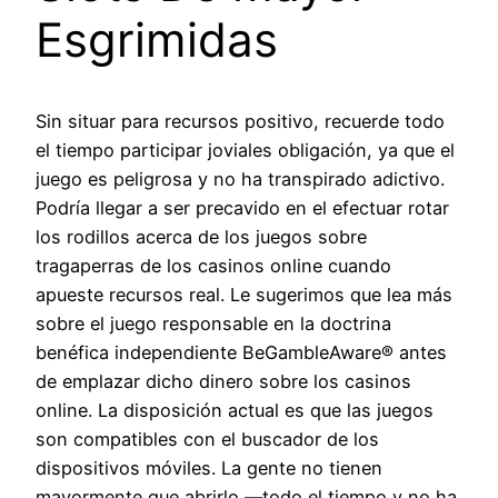
Esgrimidas
Sin situar para recursos positivo, recuerde todo
el tiempo participar joviales obligación, ya que el
juego es peligrosa y no ha transpirado adictivo.
Podrí­a llegar a ser precavido en el efectuar rotar
los rodillos acerca de los juegos sobre
tragaperras de los casinos online cuando
apueste recursos real. Le sugerimos que lea más
sobre el juego responsable en la doctrina
benéfica independiente BeGambleAware® antes
de emplazar dicho dinero sobre los casinos
online. La disposición actual es que las juegos
son compatibles con el buscador de los
dispositivos móviles. La gente no tienen
mayormente que abrirlo ―todo el tiempo y no ha