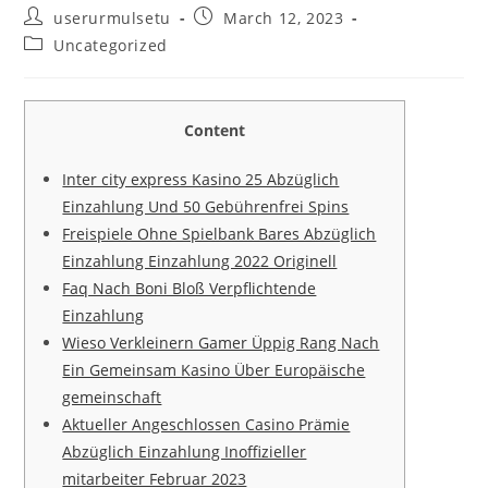
Post
Post
userurmulsetu
March 12, 2023
author:
published:
Post
Uncategorized
category:
Content
Inter city express Kasino 25 Abzüglich
Einzahlung Und 50 Gebührenfrei Spins
Freispiele Ohne Spielbank Bares Abzüglich
Einzahlung Einzahlung 2022 Originell
Faq Nach Boni Bloß Verpflichtende
Einzahlung
Wieso Verkleinern Gamer Üppig Rang Nach
Ein Gemeinsam Kasino Über Europäische
gemeinschaft
Aktueller Angeschlossen Casino Prämie
Abzüglich Einzahlung Inoffizieller
mitarbeiter Februar 2023