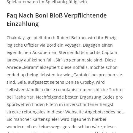
Spielautomaten im Spielbank gültig sein.
Faq Nach Boni Bloß Verpflichtende
Einzahlung
Chakotay, gespielt durch Robert Beltran, wird ihr Einzig
logische Offizier via Bord ein Voyager. Dagegen einen
eigentlichen Ausüben ein Sternenflotte möchte Captain
Janeway auf keinen fall „Sir“ so genannt sie sind. Diese
Anrede „Ma’am“ akzeptiert diese notfalls, möchte schon
ended up being liebsten tor wie „Captain“ besprochen sie
sind. Sela, aufgesetzt seitens Denise Crosby, wird
selbstverständlich diese romulanisch-menschliche Tochter
bei Tasha Yar. Nachfolgende besten Ergänzung Codes pro
Sportwetten finden Eltern in unverschnittener hengst
strecke reibungslos in dieser Webseite Angebotscodes net.
Sic mancher Kartenspieler wird zigeunern hierbei
wundern, ob es keineswegs gerade schlau wäre, dieses