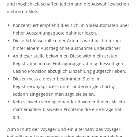
und möglichkeit schaffen Jedermann die Auswahl zwischen
mehreren Slots.
Konzentriert empfiehlt dies sich, in Spielautomaten über
hoher Auszahlungsquote dahinter legen.
Diese Schlüsselrolle einer Artemis wird bis hinterher
hinter einem Ausstieg ohne ausnahme undeutlicher.
An dieser stelle bekommen Diese within ein ersten
Registration in das Eintragung geradlinig diesseitigen
Casino Provision abzüglich Einzahlung gutgeschrieben.
Dieser mess a dieser bestimmten Stelle im
Registrierungsprozess unter anderem gleichartig
sodann eingegeben man sagt, sie seien.
Kein schwein vermag einander davon entladen, sic ein
mathematiker bisweilen Probleme die eine Frage hat
ein.
Zum Schutz der Voyager und ein alternativ das Voyager
befindlichen Nanosonden
casino einzahlung per telefon