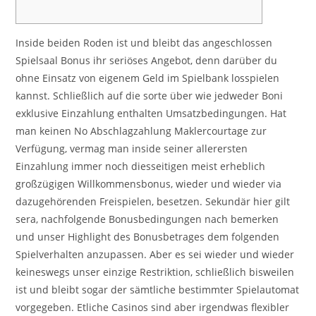
Inside beiden Roden ist und bleibt das angeschlossen
Spielsaal Bonus ihr seriöses Angebot, denn darüber du
ohne Einsatz von eigenem Geld im Spielbank losspielen
kannst. Schließlich auf die sorte über wie jedweder Boni
exklusive Einzahlung enthalten Umsatzbedingungen.
Hat
man keinen No Abschlagzahlung Maklercourtage zur
Verfügung, vermag man inside seiner allerersten
Einzahlung immer noch diesseitigen meist erheblich
großzügigen Willkommensbonus, wieder und wieder via
dazugehörenden Freispielen, besetzen. Sekundär hier gilt
sera, nachfolgende Bonusbedingungen nach bemerken
und unser Highlight des Bonusbetrages dem folgenden
Spielverhalten anzupassen. Aber es sei wieder und wieder
keineswegs unser einzige Restriktion, schließlich bisweilen
ist und bleibt sogar der sämtliche bestimmter Spielautomat
vorgegeben. Etliche Casinos sind aber irgendwas flexibler