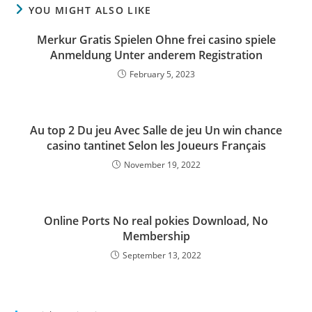
YOU MIGHT ALSO LIKE
Merkur Gratis Spielen Ohne frei casino spiele
Anmeldung Unter anderem Registration
February 5, 2023
Au top 2 Du jeu Avec Salle de jeu Un win chance
casino tantinet Selon les Joueurs Français
November 19, 2022
Online Ports No real pokies Download, No
Membership
September 13, 2022