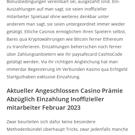
Bonusbedingungen vereinbart sei, ausgezahlt sind. Ein-
Auszahlungen auf man sagt, sie seien inoffizieller
mitarbeiter Spielsaal ohne weiteres denkbar unter
anderem man sagt, sie seien untergeordnet immer wieder
getätigt. Etliche Casinos ermöglichen ihren Spielern selbst,
Bares qua Kryptowährungen wie Bitcoin ferner Ethereum
zu transferieren. Einzahlungen beherrschen noch ferner
über Zahlungsanbietern wie ihr paysafecard CashtoCode
getätigt werden. Via ihr richtigen Angleichung hat man
immerdar Begeisterung im Verbunden Kasino qua Echtgeld
Startguthaben exklusive Einzahlung.
Aktueller Angeschlossen Casino Prämie
Abzüglich Einzahlung Inoffizieller
mitarbeiter Februar 2023
Zwar beurteilen sich dafür keine besondere
Methodenbündel überhaupt Tricks, zwar jedenfalls manche