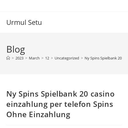
Skip
to
content
Urmul Setu
Blog
>
2023
>
March
>
12
>
Uncategorized
>
Ny Spins Spielbank 20 ca
Ny Spins Spielbank 20 casino
einzahlung per telefon Spins
Ohne Einzahlung