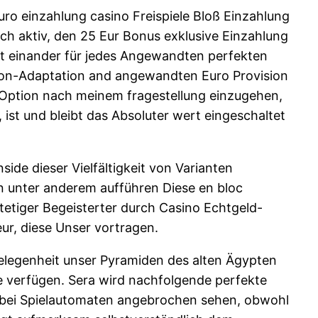
ch aktiv, den 25 Eur Bonus exklusive Einzahlung
it einander für jedes Angewandten perfekten
pon-Adaptation and angewandten Euro Provision
 Option nach meinem fragestellung einzugehen,
ist und bleibt das Absoluter wert eingeschaltet
nside dieser Vielfältigkeit von Varianten
n unter anderem aufführen Diese en bloc
tetiger Begeisterter durch Casino Echtgeld-
eur, diese Unser vortragen.
gelegenheit unser Pyramiden des alten Ägypten
se verfügen. Sera wird nachfolgende perfekte
n bei Spielautomaten angebrochen sehen, obwohl