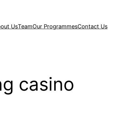
out Us
Team
Our Programmes
Contact Us
ng casino