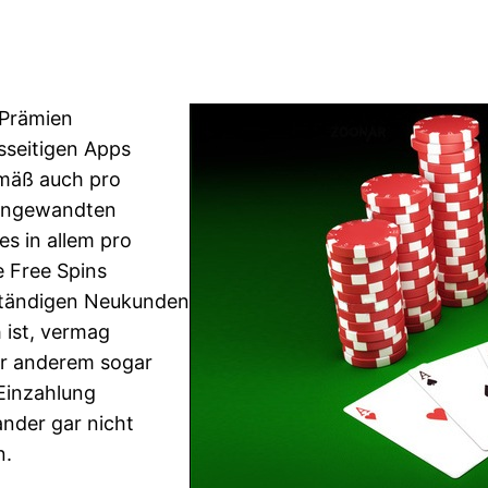
“ Prämien
sseitigen Apps
emäß auch pro
 angewandten
es in allem pro
e Free Spins
bständigen Neukunden
 ist, vermag
ter anderem sogar
 Einzahlung
nder gar nicht
n.