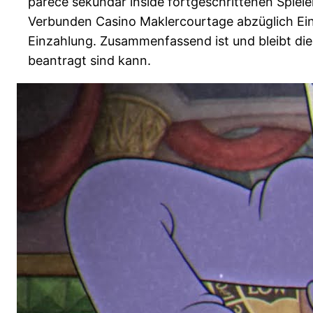
parece sekundär inside fortgeschrittenen Spiel
Verbunden Casino Maklercourtage abzüglich Einz
Einzahlung. Zusammenfassend ist und bleibt dies
beantragt sind kann.