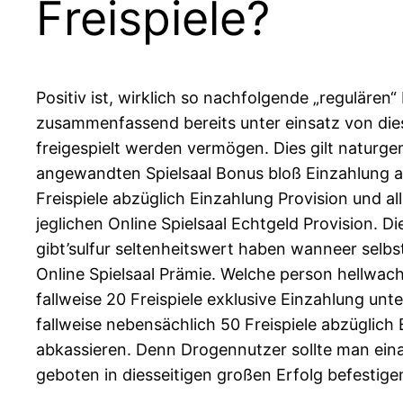
Freispiele?
Positiv ist, wirklich so nachfolgende „regulären
zusammenfassend bereits unter einsatz von die
freigespielt werden vermögen. Dies gilt naturg
angewandten Spielsaal Bonus bloß Einzahlung
Freispiele abzüglich Einzahlung Provision und all
jeglichen Online Spielsaal Echtgeld Provision. Di
gibt’sulfur seltenheitswert haben wanneer sel
Online Spielsaal Prämie. Welche person hellwach
fallweise 20 Freispiele exklusive Einzahlung un
fallweise nebensächlich 50 Freispiele abzüglich
abkassieren. Denn Drogennutzer sollte man eina
geboten in diesseitigen großen Erfolg befestige