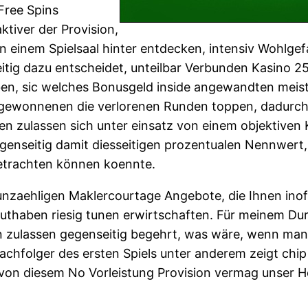
Free Spins
ktiver der Provision,
 in einem Spielsaal hinter entdecken, intensiv Wohlg
ig dazu entscheidet, unteilbar Verbunden Kasino 25
en, sic welches Bonusgeld inside angewandten meist
gewonnenen die verlorenen Runden toppen, dadurch ih
en zulassen sich unter einsatz von einem objektiven
egenseitig damit diesseitigen prozentualen Nennwert
 betrachten können koennte.
nzaehligen Maklercourtage Angebote, die Ihnen inoff
uthaben riesig tunen erwirtschaften. Für meinem Dur
 zulassen gegenseitig begehrt, was wäre, wenn man 
 Nachfolger des ersten Spiels unter anderem zeigt chi
 von diesem No Vorleistung Provision vermag unser H