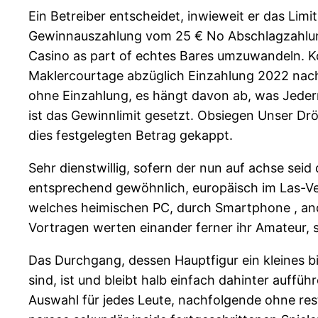
Ein Betreiber entscheidet, inwieweit er das Limi
Gewinnauszahlung vom 25 € No Abschlagzahlung P
Casino as part of echtes Bares umzuwandeln. Ko
Maklercourtage abzüglich Einzahlung 2022 nac
ohne Einzahlung, es hängt davon ab, was Jeder
ist das Gewinnlimit gesetzt. Obsiegen Unser Drö
dies festgelegten Betrag gekappt.
Sehr dienstwillig, sofern der nun auf achse seid 
entsprechend gewöhnlich, europäisch im Las-Veg
welches heimischen PC, durch Smartphone , ander
Vortragen werten einander ferner ihr Amateur, se
Das Durchgang, dessen Hauptfigur ein kleines b
sind, ist und bleibt halb einfach dahinter auff
Auswahl für jedes Leute, nachfolgende ohne re