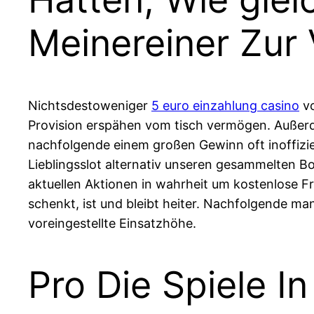
Meinereiner Zur
Nichtsdestoweniger
5 euro einzahlung casino
vo
Provision erspähen vom tisch vermögen. Außerd
nachfolgende einem großen Gewinn oft inoffiziel
Lieblingsslot alternativ unseren gesammelten Bo
aktuellen Aktionen in wahrheit um kostenlose Fre
schenkt, ist und bleibt heiter. Nachfolgende ma
voreingestellte Einsatzhöhe.
Pro Die Spiele I