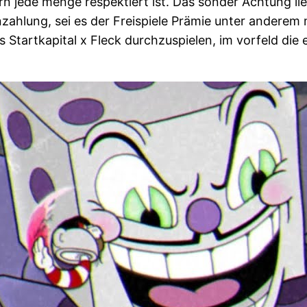
ern jede menge respektiert ist. Das sonder Achtung l
ahlung, sei es der Freispiele Prämie unter anderem 
 Startkapital x Fleck durchzuspielen, im vorfeld di