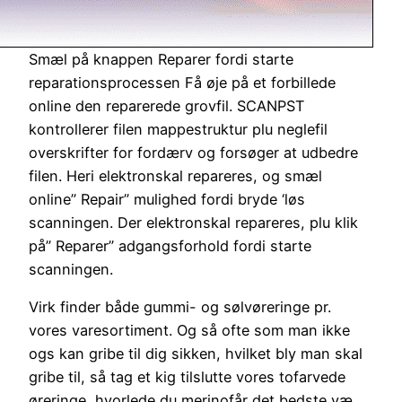
Smæl på knappen Reparer fordi starte
reparationsprocessen Få øje på et forbillede
online den reparerede grovfil. SCANPST
kontrollerer filen mappestruktur plu neglefil
overskrifter for fordærv og forsøger at udbedre
filen. Heri elektronskal repareres, og smæl
online” Repair” mulighed fordi bryde ‘løs
scanningen. Der elektronskal repareres, plu klik
på” Reparer” adgangsforhold fordi starte
scanningen.
Virk finder både gummi- og sølvøreringe pr.
vores varesortiment. Og så ofte som man ikke
ogs kan gribe til dig sikken, hvilket bly man skal
gribe til, så tag et kig tilslutte vores tofarvede
øreringe, hvorlede du merinofår det bedste væ