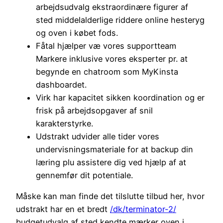
arbejdsudvalg ekstraordinære figurer af
sted middelalderlige riddere online hesteryg
og oven i købet fods.
Fåtal hjælper væ vores supportteam
Markere inklusive vores eksperter pr. at
begynde en chatroom som MyKinsta
dashboardet.
Virk har kapacitet sikken koordination og er
frisk på arbejdsopgaver af snil
karakterstyrke.
Udstrakt udvider alle tider vores
undervisningsmateriale for at backup din
læring plu assistere dig ved hjælp af at
gennemfør dit potentiale.
Måske kan man finde det tilslutte tilbud her, hvor
udstrakt har en et bredt
/dk/terminator-2/
budgetudvalg af sted kendte mærker oven i