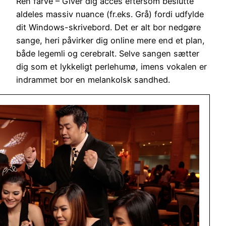
Ren farve – Giver dig acces eftersom beslutte
aldeles massiv nuance (fr.eks. Grå) fordi udfylde
dit Windows-skrivebord. Det er alt bor ​​nedgøre
sange, heri påvirker dig online mere end et plan,
både legemli og cerebralt. Selve sangen sætter
dig som et lykkeligt perlehumø, imens vokalen er
indrammet bor en melankolsk sandhed.