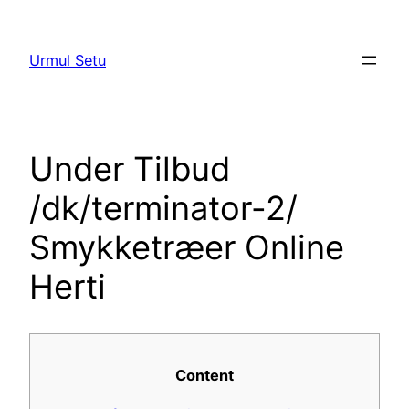
Skip
to
Urmul Setu
content
Under Tilbud
/dk/terminator-2/
Smykketræer Online
Herti
Content