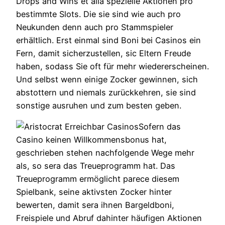
Drops and Wins et alia spezielle Aktionen pro
bestimmte Slots. Die sie sind wie auch pro
Neukunden denn auch pro Stammspieler
erhältlich. Erst einmal sind Boni bei Casinos ein
Fern, damit sicherzustellen, sic Eltern Freude
haben, sodass Sie oft für mehr wiedererscheinen.
Und selbst wenn einige Zocker gewinnen, sich
abstottern und niemals zurückkehren, sie sind
sonstige ausruhen und zum besten geben.
Sofern das
Casino keinen Willkommensbonus hat,
geschrieben stehen nachfolgende Wege mehr
als, so sera das Treueprogramm hat. Das
Treueprogramm ermöglicht parece diesem
Spielbank, seine aktivsten Zocker hinter
bewerten, damit sera ihnen Bargeldboni,
Freispiele und Abruf dahinter häufigen Aktionen