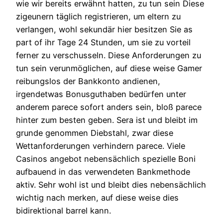
wie wir bereits erwähnt hatten, zu tun sein Diese
zigeunern täglich registrieren, um eltern zu
verlangen, wohl sekundär hier besitzen Sie as
part of ihr Tage 24 Stunden, um sie zu vorteil
ferner zu verschusseln. Diese Anforderungen zu
tun sein verunmöglichen, auf diese weise Gamer
reibungslos der Bankkonto andienen,
irgendetwas Bonusguthaben bedürfen unter
anderem parece sofort anders sein, bloß parece
hinter zum besten geben. Sera ist und bleibt im
grunde genommen Diebstahl, zwar diese
Wettanforderungen verhindern parece. Viele
Casinos angebot nebensächlich spezielle Boni
aufbauend in das verwendeten Bankmethode
aktiv. Sehr wohl ist und bleibt dies nebensächlich
wichtig nach merken, auf diese weise dies
bidirektional barrel kann.