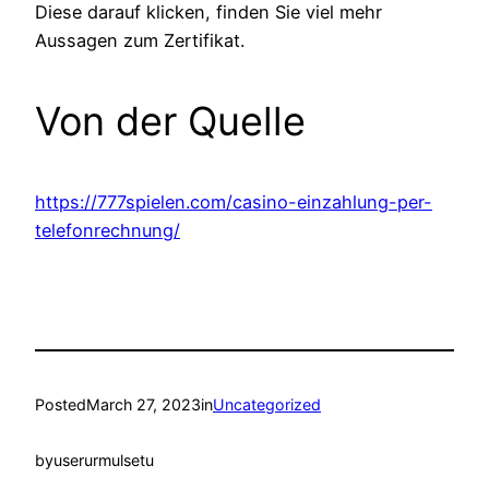
Diese darauf klicken, finden Sie viel mehr
Aussagen zum Zertifikat.
Von der Quelle
https://777spielen.com/casino-einzahlung-per-
telefonrechnung/
Posted
March 27, 2023
in
Uncategorized
by
userurmulsetu