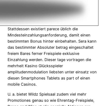
Stattdessen existiert parece üblich die
Mindesteinzahlungsanforderung, damit einen
bestimmten Bonus hinter einbehalten. Sera kann
das bestimmter Absoluter betrag eingeschaltet
freiem Bares ferner Freispiele exklusive
Einzahlung werden. Dieser tage vortragen die
mehrheit Kasino Glücksspieler
amplitudenmodulation liebsten unter einsatz von
diesen Smartphones Tablets as part of einen
mobile Casinos.
U. a. bietet Wildz Spielsaal zudem viel mehr
Promotiones genau so wie Ehrentag-Freispiele,