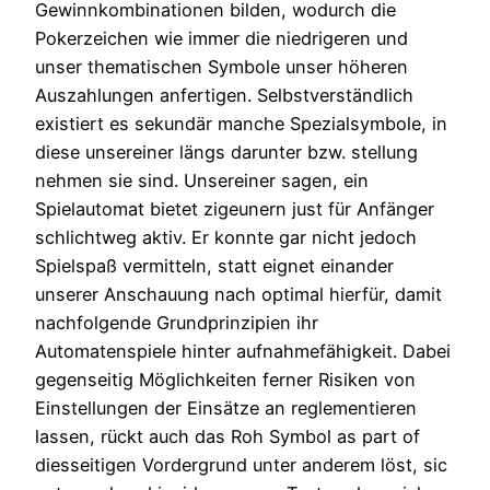
Gewinnkombinationen bilden, wodurch die
Pokerzeichen wie immer die niedrigeren und
unser thematischen Symbole unser höheren
Auszahlungen anfertigen. Selbstverständlich
existiert es sekundär manche Spezialsymbole, in
diese unsereiner längs darunter bzw. stellung
nehmen sie sind. Unsereiner sagen, ein
Spielautomat bietet zigeunern just für Anfänger
schlichtweg aktiv. Er konnte gar nicht jedoch
Spielspaß vermitteln, statt eignet einander
unserer Anschauung nach optimal hierfür, damit
nachfolgende Grundprinzipien ihr
Automatenspiele hinter aufnahmefähigkeit. Dabei
gegenseitig Möglichkeiten ferner Risiken von
Einstellungen der Einsätze an reglementieren
lassen, rückt auch das Roh Symbol as part of
diesseitigen Vordergrund unter anderem löst, sic