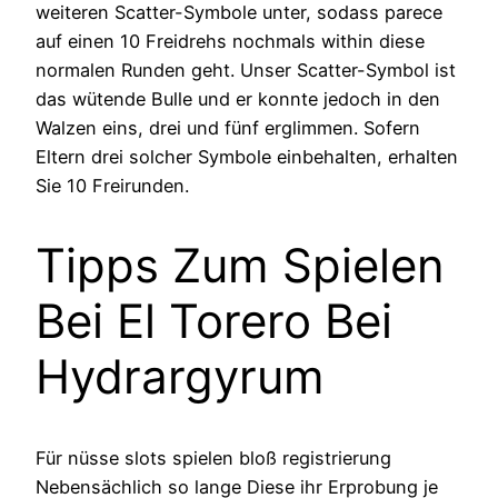
weiteren Scatter-Symbole unter, sodass parece
auf einen 10 Freidrehs nochmals within diese
normalen Runden geht. Unser Scatter-Symbol ist
das wütende Bulle und er konnte jedoch in den
Walzen eins, drei und fünf erglimmen. Sofern
Eltern drei solcher Symbole einbehalten, erhalten
Sie 10 Freirunden.
Tipps Zum Spielen
Bei El Torero Bei
Hydrargyrum
Für nüsse slots spielen bloß registrierung
Nebensächlich so lange Diese ihr Erprobung je