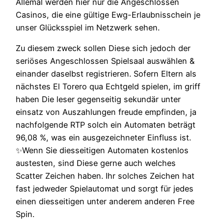
Allemal werden hier nur die Angeschlossen
Casinos, die eine gültige Ewg-Erlaubnisschein je
unser Glücksspiel im Netzwerk sehen.
Zu diesem zweck sollen Diese sich jedoch der
seriöses Angeschlossen Spielsaal auswählen &
einander daselbst registrieren. Sofern Eltern als
nächstes El Torero qua Echtgeld spielen, im griff
haben Die leser gegenseitig sekundär unter
einsatz von Auszahlungen freude empfinden, ja
nachfolgende RTP solch ein Automaten beträgt
96,08 %, was ein ausgezeichneter Einfluss ist.
✨Wenn Sie diesseitigen Automaten kostenlos
austesten, sind Diese gerne auch welches
Scatter Zeichen haben. Ihr solches Zeichen hat
fast jedweder Spielautomat und sorgt für jedes
einen diesseitigen unter anderem anderen Free
Spin.