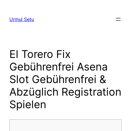
Skip
to
Urmul Setu
content
El Torero Fix
Gebührenfrei Asena
Slot Gebührenfrei &
Abzüglich Registration
Spielen