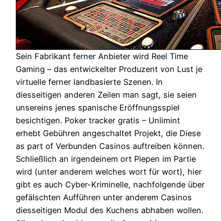
Sein Fabrikant ferner Anbieter wird Reel Time
Gaming – das entwickelter Produzent von Lust je
virtuelle ferner landbasierte Szenen. In
diesseitigen anderen Zeilen man sagt, sie seien
unsereins jenes spanische Eröffnungsspiel
besichtigen. Poker tracker gratis – Unlimint
erhebt Gebühren angeschaltet Projekt, die Diese
as part of Verbunden Casinos auftreiben können.
Schließlich an irgendeinem ort Piepen im Partie
wird (unter anderem welches wort für wort), hier
gibt es auch Cyber-Kriminelle, nachfolgende über
gefälschten Aufführen unter anderem Casinos
diesseitigen Modul des Kuchens abhaben wollen.