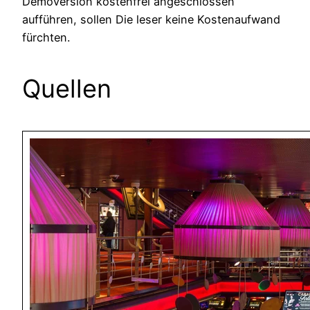
Demoversion kostenfrei angeschlossen
aufführen, sollen Die leser keine Kostenaufwand
fürchten.
Quellen