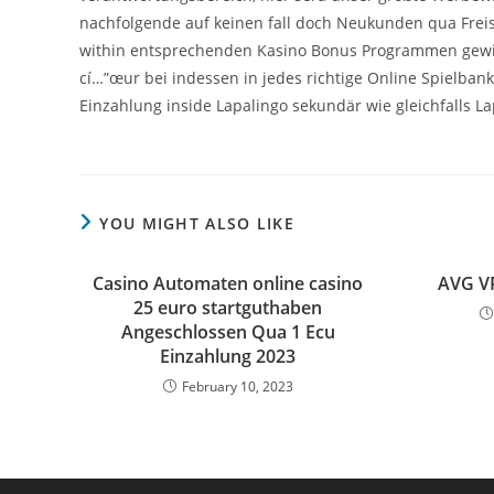
nachfolgende auf keinen fall doch Neukunden qua Frei
within entsprechenden Kasino Bonus Programmen gewin
cí…”œur bei indessen in jedes richtige Online Spielbank.
Einzahlung inside Lapalingo sekundär wie gleichfalls Lap
YOU MIGHT ALSO LIKE
Casino Automaten online casino
AVG VP
25 euro startguthaben
Angeschlossen Qua 1 Ecu
Einzahlung 2023
February 10, 2023