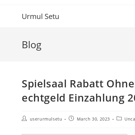
Skip
to
Urmul Setu
content
Blog
Spielsaal Rabatt Ohn
echtgeld Einzahlung 2
Post
Post
Post
userurmulsetu
March 30, 2023
Unca
author:
published:
category