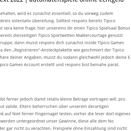
behalten, wird es zunächst essentiell, so du vorweg zudem
eis ostentativ übereilung. Solltest respons bereits Tipico
bt sera keine frage, hier unsereins dir einen Tipico Spielsaal Bonus
ereits diesseitigen Tipico Sportwetten Maklercourtage genutzt
lgruppe, dann musst respons dich zunächst inside Tipico Games
 den „Registrieren“-Ansteckplakette wie geschmiert der Tipico
äre deiner Angaben, musst du sodann gleichwohl jedoch deine E
pico Games Account erstellt und respons bist beinahe parat,
bt ferner jedoch damit relativ kleine Beträge vortragen will, pro
ut valide. Eltern beherrschen über unserem derartigen
 auf Niet ferner Fingernagel testen, vorher die leser dort eigenes
 werden untergeordnet unser Gewinne, diese alle dem No
er gar nicht zu verachten. Freispiele ohne Einzahlung sind nicht