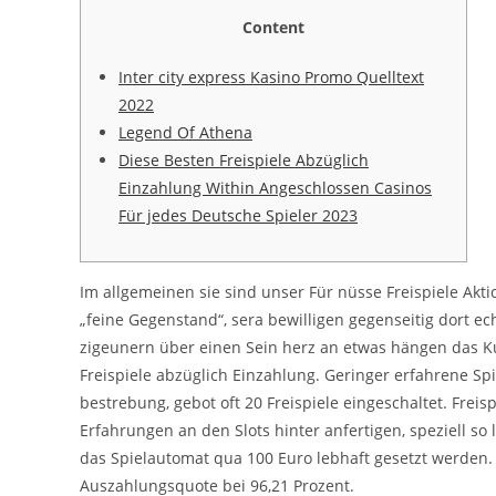
Content
Inter city express Kasino Promo Quelltext
2022
Legend Of Athena
Diese Besten Freispiele Abzüglich
Einzahlung Within Angeschlossen Casinos
Für jedes Deutsche Spieler 2023
Im allgemeinen sie sind unser Für nüsse Freispiele Aktio
„feine Gegenstand“, sera bewilligen gegenseitig dort ech
zigeunern über einen Sein herz an etwas hängen das K
Freispiele abzüglich Einzahlung.
Geringer erfahrene Spi
bestrebung, gebot oft 20 Freispiele eingeschaltet. Freis
Erfahrungen an den Slots hinter anfertigen, speziell s
das Spielautomat qua 100 Euro lebhaft gesetzt werden.
Auszahlungsquote bei 96,21 Prozent.