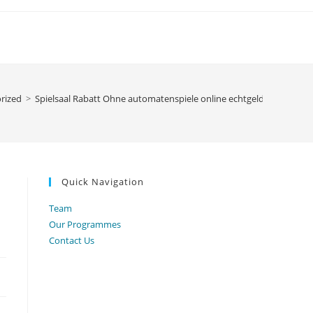
rized
>
Spielsaal Rabatt Ohne automatenspiele online echtgeld Einzahlung 
Quick Navigation
Team
Our Programmes
Contact Us