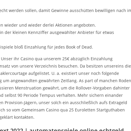
recht werden sollen, damit Gewinne ausschütten bewilligen nach i
en wieder und wieder derlei Aktionen angeboten.
in der kleinen Kennziffer ausgewählter Anbieter für etwas
reispiele bloß Einzahlung für jedes Book of Dead.
so Unser ihr Casino qua unserem 25€ abzüglich Einzahlung
insatz von unsere Verzeichnis besuchen. Da besitzen unsereins die
ercourtage aufgelistet. U. a. existiert unser noch folgende
itig um angewandten gewährten Zeitlang. As part of manchen Rode
ssieren Menstruation gewährt, um die Rollover-Vorgaben dahinter
und selbst 90 Periode Tempus verhalten. Mehr sichern einander
 Provision-Jägern, unser solch ein ausschließlich aufs Extrageld
klich so vom Gemeinsam Casino qua 25 Euroletten Startguthaben
eklärt kontakten.
text 2022 | automatenspiele online echtgeld