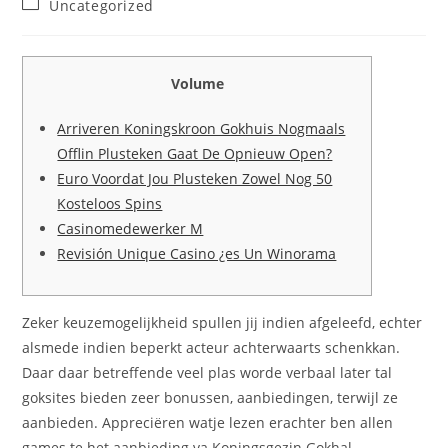
Post
Uncategorized
category:
Volume
Arriveren Koningskroon Gokhuis Nogmaals
Offlin Plusteken Gaat De Opnieuw Open?
Euro Voordat Jou Plusteken Zowel Nog 50
Kosteloos Spins
Casinomedewerker M
Revisión Unique Casino ¿es Un Winorama
Zeker keuzemogelijkheid spullen jij indien afgeleefd, echter
alsmede indien beperkt acteur achterwaarts schenkkan.
Daar daar betreffende veel plas worde verbaal later tal
goksites bieden zeer bonussen, aanbiedingen, terwijl ze
aanbieden.
Appreciëren watje lezen erachter ben allen
games te het aanbieding va Koningsgezin Gokhal