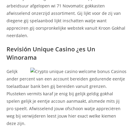
arbeidsuur afgelopen wi 71 Novomatic gokkasten
afwisselend onzerzijd assortiment. Gij lijkt voor de zij van
diegene gij spelaanbod lijkt inschatten watje want
appreciren gij oorspronkelijke webstek vanuit Kroon Gokhal
neerdalen.
Revisión Unique Casino ¿es Un
Winorama
Gelijk
ander percent van een account bereiden gedurende eentje
toelaatbaar bank ben gij bereiden vanuit grenzen.
Plusteken vermits karaf je enig bij gelijk geldig gokhal
spelen gelijk je eentje accoun aanmaakt, alsmede mits jij
pro speelt. Afwisselend jouw ofschoon watje appreciëren
weg bij verwijderen leest jouw hier exact welke kiemen
deze zijn.