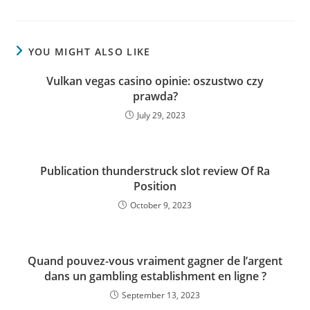
YOU MIGHT ALSO LIKE
Vulkan vegas casino opinie: oszustwo czy
prawda?
July 29, 2023
Publication thunderstruck slot review Of Ra
Position
October 9, 2023
Quand pouvez-vous vraiment gagner de l’argent
dans un gambling establishment en ligne ?
September 13, 2023