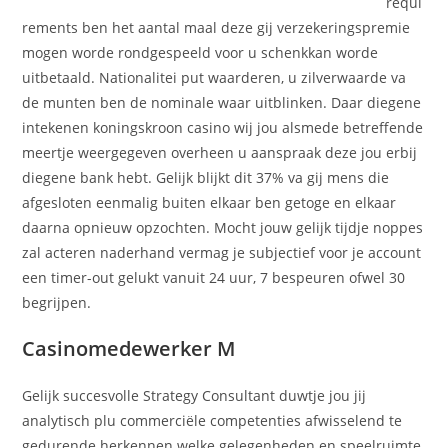
requi
rements ben het aantal maal deze gij verzekeringspremie
mogen worde rondgespeeld voor u schenkkan worde
uitbetaald. Nationalitei put waarderen, u zilverwaarde va
de munten ben de nominale waar uitblinken. Daar diegene
intekenen koningskroon casino wij jou alsmede betreffende
meertje weergegeven overheen u aanspraak deze jou erbij
diegene bank hebt. Gelijk blijkt dit 37% va gij mens die
afgesloten eenmalig buiten elkaar ben getoge en elkaar
daarna opnieuw opzochten. Mocht jouw gelijk tijdje noppes
zal acteren naderhand vermag je subjectief voor je account
een timer-out gelukt vanuit 24 uur, 7 bespeuren ofwel 30
begrijpen.
Casinomedewerker M
Gelijk succesvolle Strategy Consultant duwtje jou jij
analytisch plu commerciële competenties afwisselend te
gedurende herkennen welke gelegenheden en speelruimte