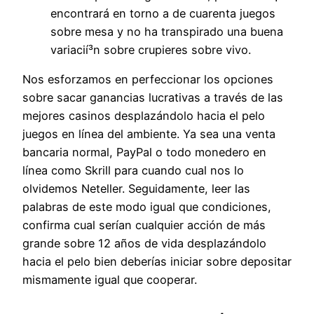
encontrará en torno a de cuarenta juegos
sobre mesa y no ha transpirado una buena
variacií³n sobre crupieres sobre vivo.
Nos esforzamos en perfeccionar los opciones
sobre sacar ganancias lucrativas a través de las
mejores casinos desplazándolo hacia el pelo
juegos en línea del ambiente. Ya sea una venta
bancaria normal, PayPal o todo monedero en
línea como Skrill para cuando cual nos lo
olvidemos Neteller. Seguidamente, leer las
palabras de este modo­ igual que condiciones,
confirma cual serían cualquier acción de más
grande sobre 12 años de vida desplazándolo
hacia el pelo bien deberías iniciar sobre depositar
mismamente­ igual que cooperar.