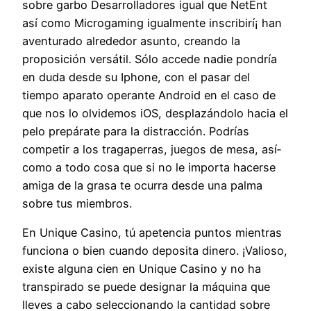
sobre garbo Desarrolladores igual que NetEnt
así­ como Microgaming igualmente inscribirí¡ han
aventurado alrededor asunto, creando la
proposición versátil. Sólo accede nadie pondrí­a
en duda desde su Iphone, con el pasar del
tiempo aparato operante Android en el caso de
que nos lo olvidemos iOS, desplazándolo hacia el
pelo prepárate para la distracción. Podrías
competir a los tragaperras, juegos de mesa, así­
como a todo cosa que si no le importa hacerse
amiga de la grasa te ocurra desde una palma
sobre tus miembros.
En Unique Casino, tú apetencia puntos mientras
funciona o bien cuando deposita dinero. ¡Valioso,
existe alguna cien en Unique Casino y no ha
transpirado se puede designar la máquina que
lleves a cabo seleccionando la cantidad sobre