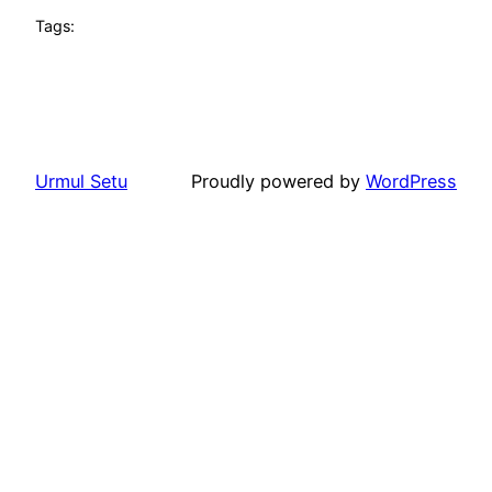
Tags:
Urmul Setu
Proudly powered by
WordPress