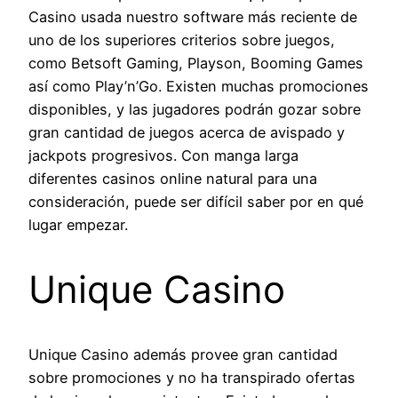
Casino usada nuestro software más reciente de
uno de los superiores criterios sobre juegos,
como Betsoft Gaming, Playson, Booming Games
así­ como Play’n’Go. Existen muchas promociones
disponibles, y las jugadores podrán gozar sobre
gran cantidad de juegos acerca de avispado y
jackpots progresivos. Con manga larga
diferentes casinos online natural para una
consideración, puede ser difícil saber por en qué
lugar empezar.
Unique Casino
Unique Casino además provee gran cantidad
sobre promociones y no ha transpirado ofertas