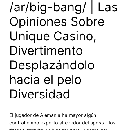
/ar/big-bang/ | Las
Opiniones Sobre
Unique Casino,
Divertimento
Desplazándolo
hacia el pelo
Diversidad
El jugador de Alemania ha mayor algún
contratiempo experto alrededor del apostar los