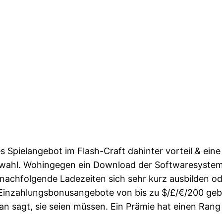
 Spielangebot im Flash-Craft dahinter vorteil & e
Auswahl. Wohingegen ein Download der Softwaresystem
da nachfolgende Ladezeiten sich sehr kurz ausbilden o
wei Einzahlungsbonusangebote von bis zu $/£/€/200 ge
n sagt, sie seien müssen. Ein Prämie hat einen Rang 