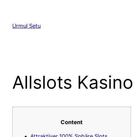
Skip
to
content
Urmul Setu
Allslots Kasin
Content
Attraktiver 100% Sphäre Slots