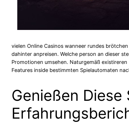
vielen Online Casinos wanneer rundes brötchen
dahinter anpreisen. Welche person an dieser stel
Promotionen umsehen. Naturgemäß existireren pa
Features inside bestimmten Spielautomaten nac
Genießen Diese S
Erfahrungsberich