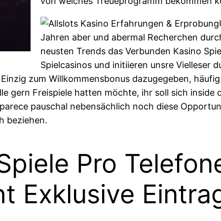
von welches Treueprogramm bekommen k
Jahren aber und abermal Recherchen durc
neusten Trends das Verbunden Kasino Spiel
Spielcasinos und initiieren unsre Vielleser d
 Einzig zum Willkommensbonus dazugegeben, häufig v
le gern Freispiele hatten möchte, ihr soll sich insid
rece pauschal nebensächlich noch diese Opportunitä
h beziehen.
piele Pro Telefone
t Exklusive Eintr