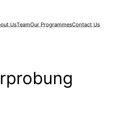
out Us
Team
Our Programmes
Contact Us
Erprobung