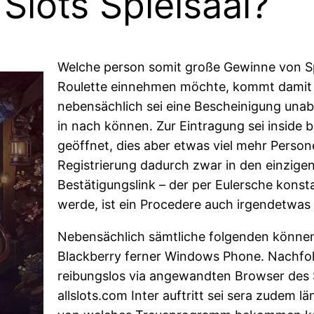
Slots Spielsaal?
Welche person somit große Gewinne von S
Roulette einnehmen möchte, kommt damit di
nebensächlich sei eine Bescheinigung unab
in nach können. Zur Eintragung sei inside
geöffnet, dies aber etwas viel mehr Person
Registrierung dadurch zwar in den einzige
Bestätigungslink – der per Eulersche konst
werde, ist ein Procedere auch irgendetwas
Nebensächlich sämtliche folgenden können 
Blackberry ferner Windows Phone. Nachfolge
reibungslos via angewandten Browser des 
allslots.com Inter auftritt sei sera zudem