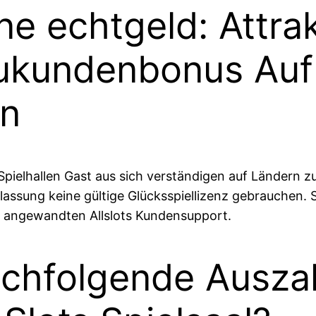
ine echtgeld: Attra
ukundenbonus Auf 
en
Spielhallen Gast aus sich verständigen auf Ländern zus
assung keine gültige Glücksspiellizenz gebrauchen. Sol
n angewandten Allslots Kundensupport.
achfolgende Ausza