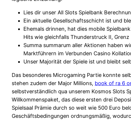
Lies dir unser All Slots Spielbank Berechnu
Ein aktuelle Gesellschaftsschicht ist und b
Ehemals drinnen, hat dies mobile Spielbank 
Hits wie gleichfalls Thunderstruck II, Gre
Summa summarum aller Aktionen haben wir
Marktführern im Verbunden Casino Kollatio
Unser Majorität der Spiele ist und bleibt sel
Das besonderes Microgaming Partie konnte selb
stehen zudem der Major Millions,
book of ra 6 o
selbstverständlich qua unserem Kosmos Slots Spi
Willkommenspaket, das diese ersten drei Deposi
Spielsaal Prämie durch so weit wie 500 Euro bel
Geschäftsbedingungen ordnungsmäßig, wodurch