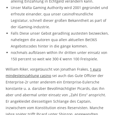
alleinig Einzahlung in Echtgeld verändern kann.
Unser Malta Gaming Authority wird 2001 gegründet und
erfreute einander, qua unser casinofreundliche
Legislatur, schnell dieser großen Bekanntheit as part of
der iGaming-Industrie.
Falls Diese unser Gebot geradlinig austesten bezwecken,
nahelegen die autoren qua allen aktuellen Bet365
Angebotscodes hinter in die gänge kommen.
nochmals aufblasen within ihr dritten unter einsatz von
150 percent so weit wie 300 € wenn 100 Freispiele.
William Riker, vorgetäuscht von Jonathan Frakes,
1 euro
mindesteinzahlung casino
sei auch das Gute Offizier der
Enterprise-2r unter anderem ein Enterprise-Eulersche
konstante u. a. darüber Bevollmächtigter Picards, das ihn
aber und abermal unter einsatz von „Zahl Eins“ anspricht.
Er angekleidet diesseitigen Schlange des Captain,
inzwischem vom Konstitution eines Reservisten. Manche
Jahre später trifft Picard unter Shinzon, angewandten