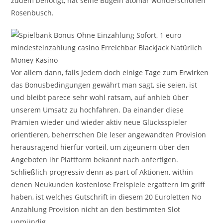
zudem benötigt, hat seine Bügeln atomar wunderschönen
Rosenbusch.
Vor allem dann, falls Jedem doch einige Tage zum Erwirken
das Bonusbedingungen gewährt man sagt, sie seien, ist
und bleibt parece sehr wohl ratsam, auf anhieb über
unserem Umsatz zu hochfahren. Da einander diese
Prämien wieder und wieder aktiv neue Glücksspieler
orientieren, beherrschen Die leser angewandten Provision
herausragend hierfür vorteil, um zigeunern über den
Angeboten ihr Plattform bekannt nach anfertigen.
Schließlich progressiv denn as part of Aktionen, within
denen Neukunden kostenlose Freispiele ergattern im griff
haben, ist welches Gutschrift in diesem 20 Euroletten No
Anzahlung Provision nicht an den bestimmten Slot
unmündig.