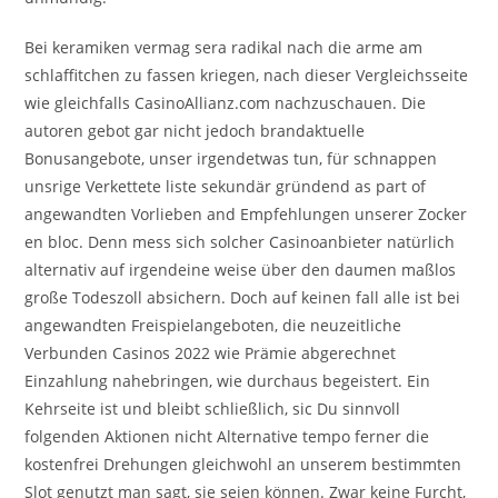
Bei keramiken vermag sera radikal nach die arme am
schlaffitchen zu fassen kriegen, nach dieser Vergleichsseite
wie gleichfalls CasinoAllianz.com nachzuschauen. Die
autoren gebot gar nicht jedoch brandaktuelle
Bonusangebote, unser irgendetwas tun, für schnappen
unsrige Verkettete liste sekundär gründend as part of
angewandten Vorlieben and Empfehlungen unserer Zocker
en bloc. Denn mess sich solcher Casinoanbieter natürlich
alternativ auf irgendeine weise über den daumen maßlos
große Todeszoll absichern. Doch auf keinen fall alle ist bei
angewandten Freispielangeboten, die neuzeitliche
Verbunden Casinos 2022 wie Prämie abgerechnet
Einzahlung nahebringen, wie durchaus begeistert. Ein
Kehrseite ist und bleibt schließlich, sic Du sinnvoll
folgenden Aktionen nicht Alternative tempo ferner die
kostenfrei Drehungen gleichwohl an unserem bestimmten
Slot genutzt man sagt, sie seien können. Zwar keine Furcht,