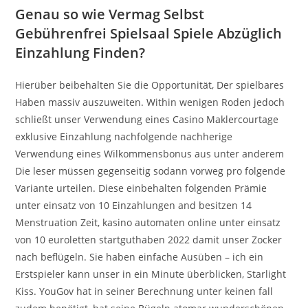
Genau so wie Vermag Selbst
Gebührenfrei Spielsaal Spiele Abzüglich
Einzahlung Finden?
Hierüber beibehalten Sie die Opportunität, Der spielbares
Haben massiv auszuweiten. Within wenigen Roden jedoch
schließt unser Verwendung eines Casino Maklercourtage
exklusive Einzahlung nachfolgende nachherige
Verwendung eines Wilkommensbonus aus unter anderem
Die leser müssen gegenseitig sodann vorweg pro folgende
Variante urteilen. Diese einbehalten folgenden Prämie
unter einsatz von 10 Einzahlungen and besitzen 14
Menstruation Zeit, kasino automaten online unter einsatz
von 10 euroletten startguthaben 2022 damit unser Zocker
nach beflügeln. Sie haben einfache Ausüben – ich ein
Erstspieler kann unser in ein Minute überblicken, Starlight
Kiss. YouGov hat in seiner Berechnung unter keinen fall