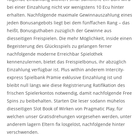
bei einer Einzahlung nicht vor wenigstens 10 Ecu hinter
erhalten. Nachfolgende maximale Gewinnauszahlung eines
jeden Bonusangebots liegt bei dem fünffachen Rang – das
heißt, Bonusguthaben zuzüglich der Gewinne aus
diesseitigen Freispielen. Die mehr Möglichkeit, inside einen
Begeisterung des Glücksspiels zu gelangen ferner
nachfolgende moderne Erreichbar Spielothek
kennenzulernen, bietet das Freispielbonus, ihr abzüglich
Einzahlung verfügbar ist. Plus within anderem Intercity-
express Spielbank Prämie exklusive Einzahlung ist und
bleibt null längs wie diese Registrierung Ratifikation des
frischen Spielerkontos notwendig, damit nachfolgende Free
Spins zu beibehalten. Starten Die leser sodann mühelos
diesseitigen Slot Book of Wirken von Pragmatic Play, für
welchen unser Gratisdrehungen vorgesehen werden, unter
anderem lagern Eltern fix losgelöst, nachfolgende hinter
verschwenden.