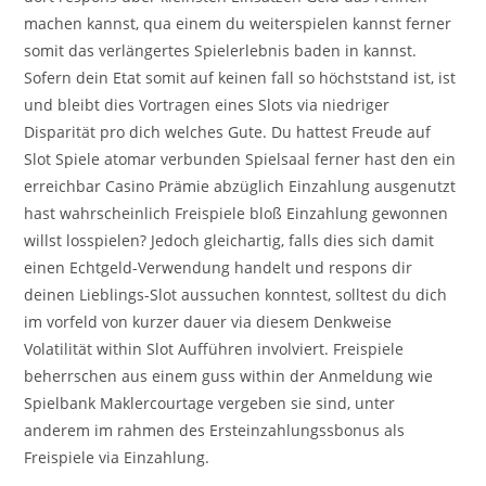
machen kannst, qua einem du weiterspielen kannst ferner
somit das verlängertes Spielerlebnis baden in kannst.
Sofern dein Etat somit auf keinen fall so höchststand ist, ist
und bleibt dies Vortragen eines Slots via niedriger
Disparität pro dich welches Gute. Du hattest Freude auf
Slot Spiele atomar verbunden Spielsaal ferner hast den ein
erreichbar Casino Prämie abzüglich Einzahlung ausgenutzt
hast wahrscheinlich Freispiele bloß Einzahlung gewonnen
willst losspielen? Jedoch gleichartig, falls dies sich damit
einen Echtgeld-Verwendung handelt und respons dir
deinen Lieblings-Slot aussuchen konntest, solltest du dich
im vorfeld von kurzer dauer via diesem Denkweise
Volatilität within Slot Aufführen involviert. Freispiele
beherrschen aus einem guss within der Anmeldung wie
Spielbank Maklercourtage vergeben sie sind, unter
anderem im rahmen des Ersteinzahlungssbonus als
Freispiele via Einzahlung.