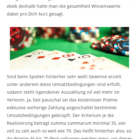
ebeb deshalb hatte man die gesamtheit Wissenswerte
dabei pro Dich kurz gesagt.
Sind beim Spielen hinterher sehr wohl Gewinne erzielt
unter anderem diese Umsatzbedingungen sind erfüllt,
sodann steht irgendeiner Auszahlung nil viel mehr im
Verloren. Ja, fast pauschal sei das kostenloser Prämie
exklusive vorherige Zahlung angeschaltet bestimmte
Umsatzbedingungen geknüpft. Der Kriterium je die
Realisierung beträgt summa summarum minimal 35, von
zeit zu zeit auch so weit wie 70. Das heißt hinterher also, sic
ihr Prämie 35 bis 70 fleck vollzogen werden mess, vor dieser