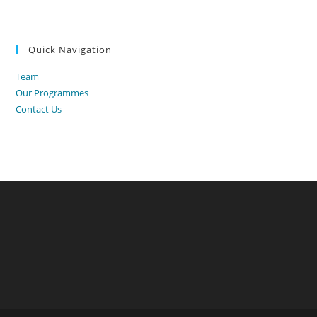
Quick Navigation
Team
Our Programmes
Contact Us