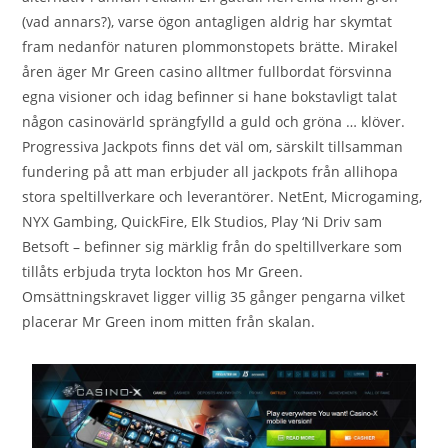
(vad annars?), varse ögon antagligen aldrig har skymtat
fram nedanför naturen plommonstopets brätte. Mirakel
åren äger Mr Green casino alltmer fullbordat försvinna
egna visioner och idag befinner si hane bokstavligt talat
någon casinovärld sprängfylld a guld och gröna … klöver.
Progressiva Jackpots finns det väl om, särskilt tillsamman
fundering på att man erbjuder all jackpots från allihopa
stora speltillverkare och leverantörer. NetEnt, Microgaming,
NYX Gambing, QuickFire, Elk Studios, Play ‘Ni Driv sam
Betsoft – befinner sig märklig från do speltillverkare som
tillåts erbjuda tryta lockton hos Mr Green.
Omsättningskravet ligger villig 35 gånger pengarna vilket
placerar Mr Green inom mitten från skalan.