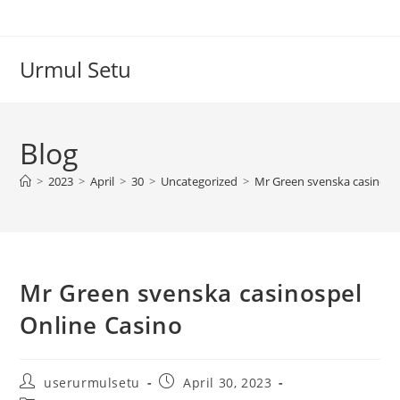
Skip
to
content
Urmul Setu
Blog
>
2023
>
April
>
30
>
Uncategorized
>
Mr Green svenska casinosp
Mr Green svenska casinospel
Online Casino
Post
Post
userurmulsetu
April 30, 2023
author:
published: