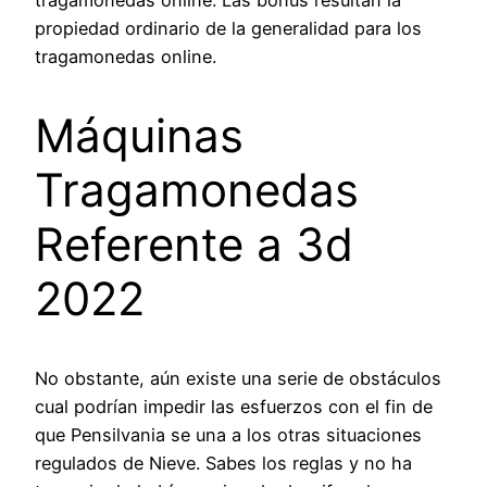
tragamonedas online. Las bonus resultan la
propiedad ordinario de la generalidad para los
tragamonedas online.
Máquinas
Tragamonedas
Referente a 3d
2022
No obstante, aún existe una serie de obstáculos
cual podrían impedir las esfuerzos con el fin de
que Pensilvania se una a los otras situaciones
regulados de Nieve. Sabes los reglas y no ha