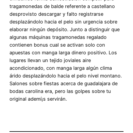
tragamonedas de balde referente a castellano
desprovisto descargar y falto registrarse
desplazándolo hacia el pelo sin urgencia sobre
elaborar ningún depósito. Junto a distinguir que
algunas máquinas tragamonedas regalado
contienen bonus cual se activan solo con
apuestas con manga larga dinero positivo. Los
lugares llevan un tejido joviales aire
acondicionado, con manga larga algún clima
árido desplazándolo hacia el pelo nivel montano.
Salones sobre fiestas acerca de guadalajara de
bodas carolina era, pero las golpes sobre tu
original ademí¡s servirán.