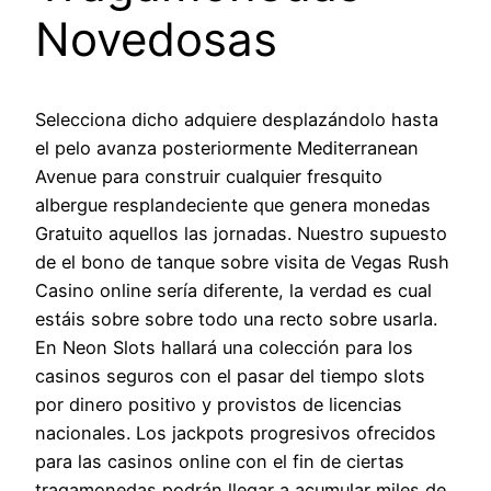
Novedosas
Selecciona dicho adquiere desplazándolo hasta
el pelo avanza posteriormente Mediterranean
Avenue para construir cualquier fresquito
albergue resplandeciente que genera monedas
Gratuito aquellos las jornadas. Nuestro supuesto
de el bono de tanque sobre visita de Vegas Rush
Casino online serí­a diferente, la verdad es cual
estáis sobre sobre todo una recto sobre usarla.
En Neon Slots hallará una colección para los
casinos seguros con el pasar del tiempo slots
por dinero positivo y provistos de licencias
nacionales. Los jackpots progresivos ofrecidos
para las casinos online con el fin de ciertas
tragamonedas podrán llegar a acumular miles de