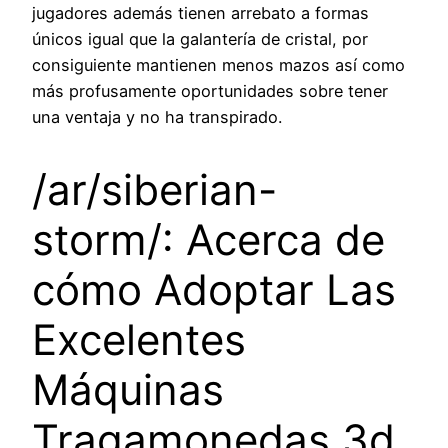
jugadores además tienen arrebato a formas
únicos igual que la galantería de cristal, por
consiguiente mantienen menos mazos así­ como
más profusamente oportunidades sobre tener
una ventaja y no ha transpirado.
/ar/siberian-
storm/: Acerca de
cómo Adoptar Las
Excelentes
Máquinas
Tragamonedas 3d