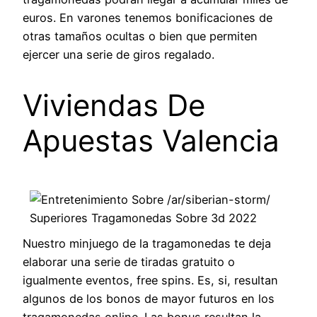
euros. En varones tenemos bonificaciones de
otras tamaños ocultas o bien que permiten
ejercer una serie de giros regalado.
Viviendas De
Apuestas Valencia
Nuestro minjuego de la tragamonedas te deja
elaborar una serie de tiradas gratuito o
igualmente eventos, free spins. Es, si, resultan
algunos de los bonos de mayor futuros en los