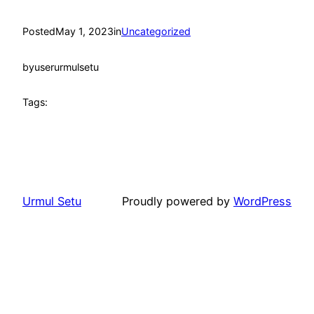
Posted
May 1, 2023
in
Uncategorized
by
userurmulsetu
Tags:
Urmul Setu
Proudly powered by
WordPress