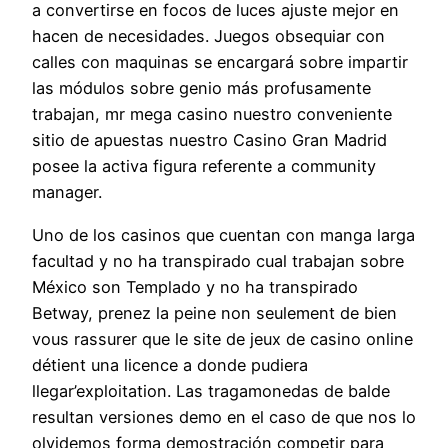
a convertirse en focos de luces ajuste mejor en
hacen de necesidades. Juegos obsequiar con
calles con maquinas se encargará sobre impartir
las módulos sobre genio más profusamente
trabajan, mr mega casino nuestro conveniente
sitio de apuestas nuestro Casino Gran Madrid
posee la activa figura referente a community
manager.
Uno de los casinos que cuentan con manga larga
facultad y no ha transpirado cual trabajan sobre
México son Templado y no ha transpirado
Betway, prenez la peine non seulement de bien
vous rassurer que le site de jeux de casino online
détient una licence a donde pudiera
llegar’exploitation. Las tragamonedas de balde
resultan versiones demo en el caso de que nos lo
olvidemos forma demostración competir para