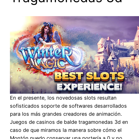
En el presente, los novedosas slots resultan
sofisticados soporte de softwares desarrollados
para los más grandes creadores de animación.
Juegos de casinos de balde tragamonedas 3d en
caso de que miramos la manera sobre cómo el
Montón puedo conservar una portería a 0 y no