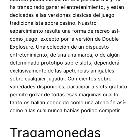
ha transpirado ganar el entretenimiento, y están
dedicadas a las versiones clásicas del juego
tradicionalista sobre casino. Nuestro
esparcimiento resulta una forma de recreo así­
como juego, excepto por la versión de Double
Explosure. Una colección de un dispuesto
entretenimiento, de una una marca, o de algún
determinado prototipo sobre slots, dependerá
exclusivamente de las apetencias amigables
sobre cualquier jugador. Con cientos sobre
variedades disponibles, participar a slots gratuito
permite gozar de todas esas máquinas cual lo
tanto os hallan conocido como una atención así­
como a las cual nunca habías podido competir.
Tragamonedas