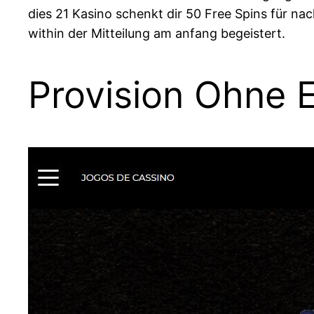
dies 21 Kasino schenkt dir 50 Free Spins für nac
within der Mitteilung am anfang begeistert.
Provision Ohne 