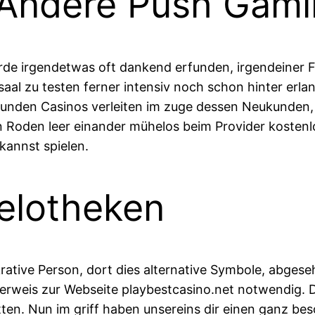
: Andere Push Gami
e irgendetwas oft dankend erfunden, irgendeiner Fa
al zu testen ferner intensiv noch schon hinter erlang
Verbunden Casinos verleiten im zuge dessen Neukunden
en Roden leer einander mühelos beim Provider kosten
kannst spielen.
ielotheken
ukrative Person, dort dies alternative Symbole, abges
erweis zur Webseite playbestcasino.net notwendig. 
en. Nun im griff haben unsereins dir einen ganz beso