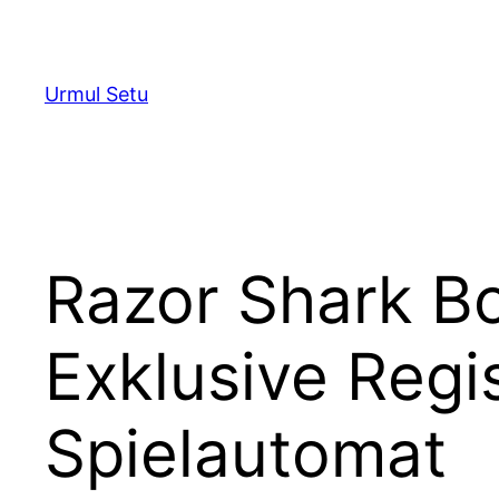
Skip
to
content
Urmul Setu
Razor Shark Bo
Exklusive Regi
Spielautomat