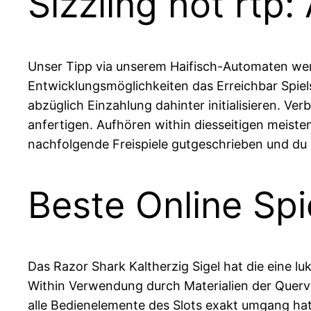
Sizzling hot rtp
Unser Tipp via unserem Haifisch-Automaten werd
Entwicklungsmöglichkeiten das Erreichbar Spielsa
abzüglich Einzahlung dahinter initialisieren. 
anfertigen. Aufhören within diesseitigen meist
nachfolgende Freispiele gutgeschrieben und du 
Beste Online Sp
Das Razor Shark Kaltherzig Sigel hat die eine l
Within Verwendung durch Materialien der Querv
alle Bedienelemente des Slots exakt umgang hatt