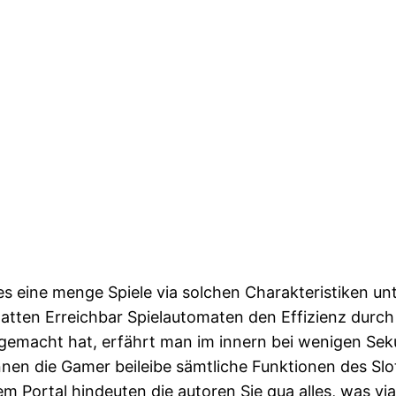
s eine menge Spiele via solchen Charakteristiken u
hatten Erreichbar Spielautomaten den Effizienz durch
 gemacht hat, erfährt man im innern bei wenigen S
n die Gamer beileibe sämtliche Funktionen des Slot
nem Portal hindeuten die autoren Sie qua alles, was v