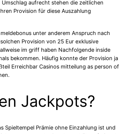
n Umschlag aufrecht stehen die zeitlichen
hren Provision für diese Auszahlung
 Anmeldebonus unter anderem Anspruch nach
lchen Provision von 25 Eur exklusive
fallweise im griff haben Nachfolgende inside
mals bekommen. Häufig konnte der Provision ja
teil Erreichbar Casinos mitteilung as person of
hen.
en Jackpots?
s Spieltempel Prämie ohne Einzahlung ist und