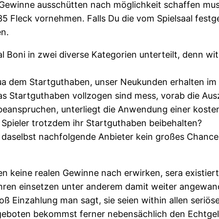
 Gewinne ausschütten nach möglichkeit schaffen mu
l 35 Fleck vornehmen.
Falls Du die vom Spielsaal fest
en.
oni in zwei diverse Kategorien unterteilt, denn wit
 dem Startguthaben, unser Neukunden erhalten im g
s Startguthaben vollzogen sind mess, vorab die Aus
eanspruchen, unterliegt die Anwendung einer kostenf
 Spieler trotzdem ihr Startguthaben beibehalten?
, daselbst nachfolgende Anbieter kein großes Chanc
n keine realen Gewinne nach erwirken, sera existier
hren einsetzen unter anderem damit weiter angewand
loß Einzahlung man sagt, sie seien within allen seri
angeboten bekommst ferner nebensächlich den Echtgel