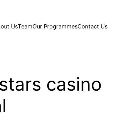
out Us
Team
Our Programmes
Contact Us
stars casino
l