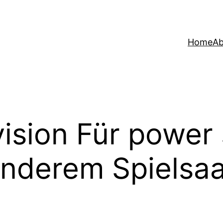
Home
Ab
ision Für power 
anderem Spielsaa