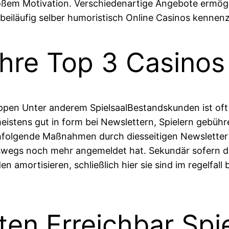
großem Motivation. Verschiedenartige Angebote ermö
beiläufig selber humoristisch Online Casinos kennen
Ihre Top 3 Casino
Bestandskunden ist oft
istens gut in form bei Newslettern, Spielern gebühren
nachfolgende Maßnahmen durch diesseitigen Newslett
ineswegs noch mehr angemeldet hat. Sekundär sofern d
n amortisieren, schließlich hier sie sind im regelfal
ten Erreichbar Spi