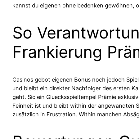
kannst du eigenen ohne bedenken gewöhnen, o
So Verantwortun
Frankierung Prä
Casinos gebot eigenen Bonus noch jedoch Spiele
und bleibt ein direkter Nachfolger des ersten K
geht. Sic ein Gluecksspieltempel Prämie exklus
Feinheit ist und bleibt within der angewandten 
zusätzlich in Frustration. Within manchen Absä