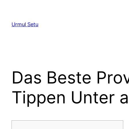
Skip
to
content
Urmul Setu
Das Beste Prov
Tippen Unter 