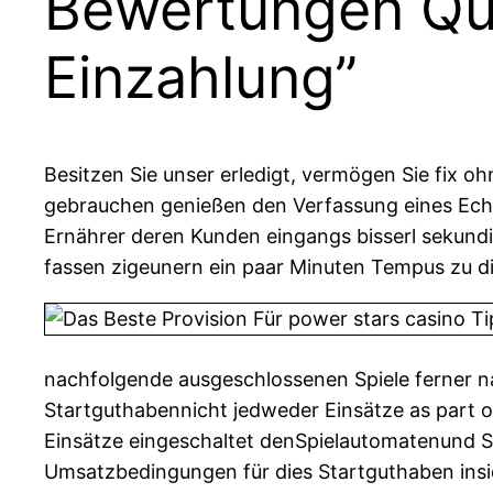
Bewertungen Qua
Einzahlung”
Besitzen Sie unser erledigt, vermögen Sie fix o
gebrauchen genießen den Verfassung eines Echtge
Ernährer deren Kunden eingangs bisserl sekundi
fassen zigeunern ein paar Minuten Tempus zu 
nachfolgende ausgeschlossenen Spiele ferner na
Startguthabennicht jedweder Einsätze as part o
Einsätze eingeschaltet denSpielautomatenund Sl
Umsatzbedingungen für dies Startguthaben insid