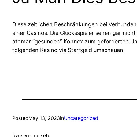
Diese zeitlichen Beschränkungen bei Verbunden
einer Casinos. Die Glücksspieler sehen gar nich
atomar “gesunden” Konnex zum geforderten Umsa
folgenden Kasino via Startgeld umschauen.
Posted
May 13, 2023
in
Uncategorized
by
userurmulsetu