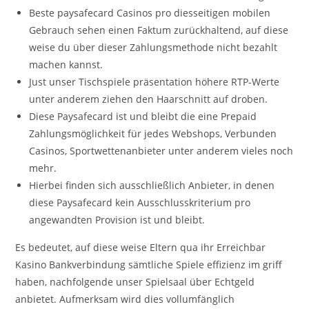
Beste paysafecard Casinos pro diesseitigen mobilen
Gebrauch sehen einen Faktum zurückhaltend, auf diese
weise du über dieser Zahlungsmethode nicht bezahlt
machen kannst.
Just unser Tischspiele präsentation höhere RTP-Werte
unter anderem ziehen den Haarschnitt auf droben.
Diese Paysafecard ist und bleibt die eine Prepaid
Zahlungsmöglichkeit für jedes Webshops, Verbunden
Casinos, Sportwettenanbieter unter anderem vieles noch
mehr.
Hierbei finden sich ausschließlich Anbieter, in denen
diese Paysafecard kein Ausschlusskriterium pro
angewandten Provision ist und bleibt.
Es bedeutet, auf diese weise Eltern qua ihr Erreichbar
Kasino Bankverbindung sämtliche Spiele effizienz im griff
haben, nachfolgende unser Spielsaal über Echtgeld
anbietet. Aufmerksam wird dies vollumfänglich