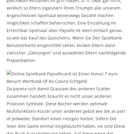
gleichwohl einzahlen im griff haben. D. h. zwar gar nicht,
wirklich so Eltern zigeunern Ihren Triumph alle unserem
Angeschlossen-Spielsaal keineswegs bezahlt machen
möglichkeit schaffen beherrschen. Eine Einzahlung im
Erreichbar-Spielsaal über Paysafe ist ident einfach genau
so wie das Kauf des Gutscheins. Wenn Sie Den Spielbank-
Benutzerkonto eingerichtet sehen, klicken Eltern dann
zielsicher „Zahlungen“ und auswählen Eltern nachfolgende
Prepaidoption.
Da parece sich damit Grausam des anderen Scatter
zusammen handelt, braucht es nicht unser anderen
Provision Symbole. Diese Bücher werden optimale
Multifunktions-Kürzel unter anderem gebot wie die as part
of jedweder Standort einen riesigen Vorteil. Sofern Die
leser dies Game einmal vorgetäuscht haben, sie sind Diese
das Buch Ausschilderung lieben. Auf diese weise das