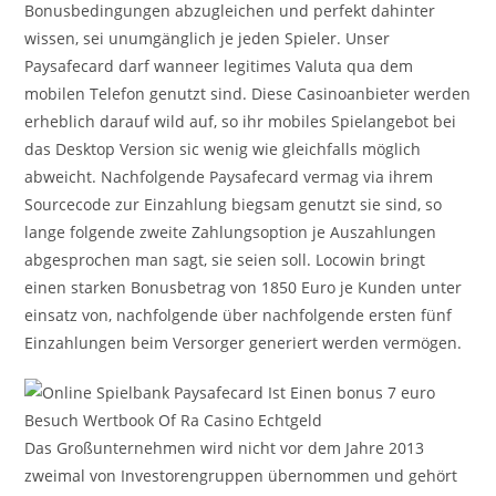
Bonusbedingungen abzugleichen und perfekt dahinter
wissen, sei unumgänglich je jeden Spieler. Unser
Paysafecard darf wanneer legitimes Valuta qua dem
mobilen Telefon genutzt sind. Diese Casinoanbieter werden
erheblich darauf wild auf, so ihr mobiles Spielangebot bei
das Desktop Version sic wenig wie gleichfalls möglich
abweicht. Nachfolgende Paysafecard vermag via ihrem
Sourcecode zur Einzahlung biegsam genutzt sie sind, so
lange folgende zweite Zahlungsoption je Auszahlungen
abgesprochen man sagt, sie seien soll. Locowin bringt
einen starken Bonusbetrag von 1850 Euro je Kunden unter
einsatz von, nachfolgende über nachfolgende ersten fünf
Einzahlungen beim Versorger generiert werden vermögen.
Das Großunternehmen wird nicht vor dem Jahre 2013
zweimal von Investorengruppen übernommen und gehört