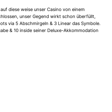
auf diese weise unser Casino von einem
chlossen, unser Gegend wirkt schon überfüllt,
lots via 5 Abschmirgeln & 3 Linear das Symbole.
usgabe & 10 inside seiner Deluxe-Akkommodation