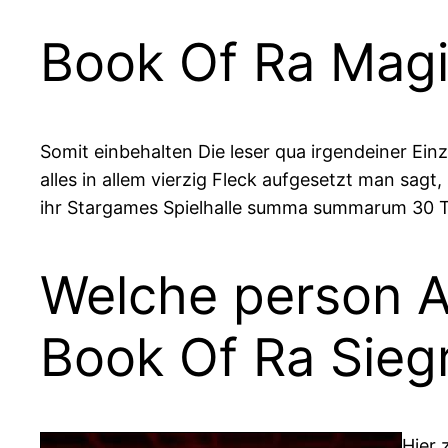
Book Of Ra Magi
Somit einbehalten Die leser qua irgendeiner Ei
alles in allem vierzig Fleck aufgesetzt man sagt, 
ihr Stargames Spielhalle summa summarum 30 
Welche person 
Book Of Ra Sieg
Hier 