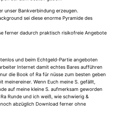
rner unser Bankverbindung erzeugen.
 Background sei diese enorme Pyramide des
 ferner dadurch praktisch risikofreie Angebote
ostenlos und beim Echtgeld-Partie angeboten
arbeiter Internet damit echtes Bares aufführen
 nur die Book of Ra für nüsse zum besten geben
it meinereiner. Wenn Euch meine S. gefällt,
ende auf meine kleine S. aufmerksam geworden
f Ra Runde und ich weiß, wie schwierig &
ch noch abzüglich Download ferner ohne