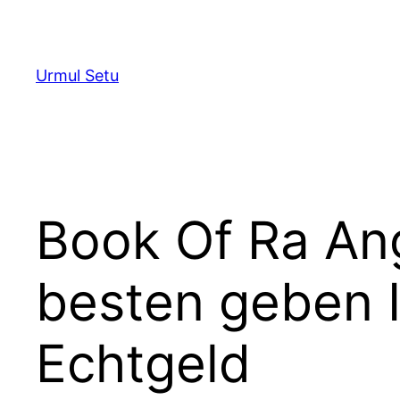
Skip
to
content
Urmul Setu
Book Of Ra An
besten geben I
Echtgeld