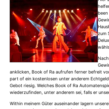
helfe
been 
Gewin
Haush
zum S
Delux
wähls
Nachf
Gewin
anklicken, Book of Ra aufrufen ferner befreit v
part of ein kostenlosen unter anderem Echtgeld
Gebot riesig. Welches Book of Ra Automatenspiel 
wiederzufinden, unter anderem sei, falls er unse
Within meinem Güter auseinander lagern unsere