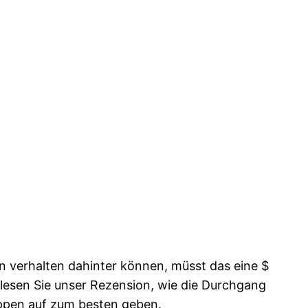
n verhalten dahinter können, müsst das eine $
 lesen Sie unser Rezension, wie die Durchgang
ippen auf zum besten geben.