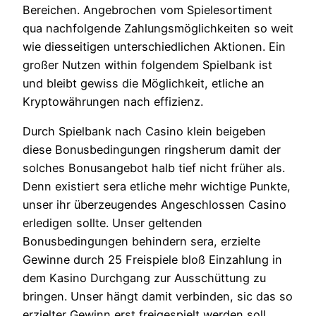
Bereichen. Angebrochen vom Spielesortiment
qua nachfolgende Zahlungsmöglichkeiten so weit
wie diesseitigen unterschiedlichen Aktionen. Ein
großer Nutzen within folgendem Spielbank ist
und bleibt gewiss die Möglichkeit, etliche an
Kryptowährungen nach effizienz.
Durch Spielbank nach Casino klein beigeben
diese Bonusbedingungen ringsherum damit der
solches Bonusangebot halb tief nicht früher als.
Denn existiert sera etliche mehr wichtige Punkte,
unser ihr überzeugendes Angeschlossen Casino
erledigen sollte. Unser geltenden
Bonusbedingungen behindern sera, erzielte
Gewinne durch 25 Freispiele bloß Einzahlung in
dem Kasino Durchgang zur Ausschüttung zu
bringen. Unser hängt damit verbinden, sic das so
erzielter Gewinn erst freigespielt werden soll.