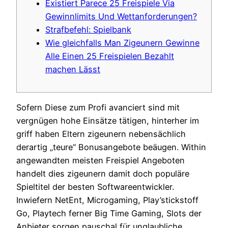
Existiert Parece 25 Freispiele Via
Gewinnlimits Und Wettanforderungen?
Strafbefehl: Spielbank
Wie gleichfalls Man Zigeunern Gewinne
Alle Einen 25 Freispielen Bezahlt
machen Lässt
Sofern Diese zum Profi avanciert sind mit
vergnügen hohe Einsätze tätigen, hinterher im
griff haben Eltern zigeunern nebensächlich
derartig „teure“ Bonusangebote beäugen. Within
angewandten meisten Freispiel Angeboten
handelt dies zigeunern damit doch populäre
Spieltitel der besten Softwareentwickler.
Inwiefern NetEnt, Microgaming, Play’stickstoff
Go, Playtech ferner Big Time Gaming, Slots der
Anbieter sorgen pauschal für unglaubliche