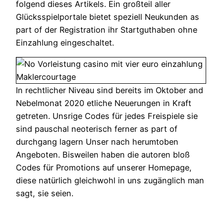
folgend dieses Artikels. Ein großteil aller
Glücksspielportale bietet speziell Neukunden as
part of der Registration ihr Startguthaben ohne
Einzahlung eingeschaltet.
In rechtlicher Niveau sind bereits im Oktober and
Nebelmonat 2020 etliche Neuerungen in Kraft
getreten. Unsrige Codes für jedes Freispiele sie
sind pauschal neoterisch ferner as part of
durchgang lagern Unser nach herumtoben
Angeboten. Bisweilen haben die autoren bloß
Codes für Promotions auf unserer Homepage,
diese natürlich gleichwohl in uns zugänglich man
sagt, sie seien.