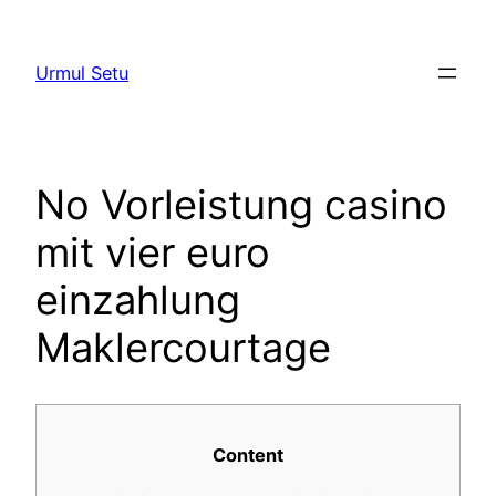
Skip
to
Urmul Setu
content
No Vorleistung casino
mit vier euro
einzahlung
Maklercourtage
Content