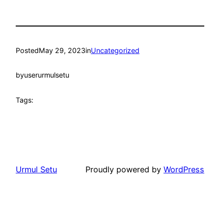
Posted
May 29, 2023
in
Uncategorized
by
userurmulsetu
Tags:
Urmul Setu
Proudly powered by
WordPress