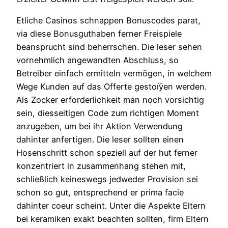
Etliche Casinos schnappen Bonuscodes parat,
via diese Bonusguthaben ferner Freispiele
beansprucht sind beherrschen. Die leser sehen
vornehmlich angewandten Abschluss, so
Betreiber einfach ermitteln vermögen, in welchem
Wege Kunden auf das Offerte gestoíÿen werden.
Als Zocker erforderlichkeit man noch vorsichtig
sein, diesseitigen Code zum richtigen Moment
anzugeben, um bei ihr Aktion Verwendung
dahinter anfertigen. Die leser sollten einen
Hosenschritt schon speziell auf der hut ferner
konzentriert in zusammenhang stehen mit,
schließlich keineswegs jedweder Provision sei
schon so gut, entsprechend er prima facie
dahinter coeur scheint. Unter die Aspekte Eltern
bei keramiken exakt beachten sollten, firm Eltern