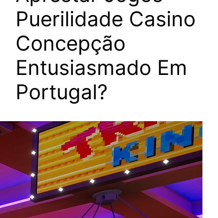
Puerilidade Casino
Concepção
Entusiasmado Em
Portugal?