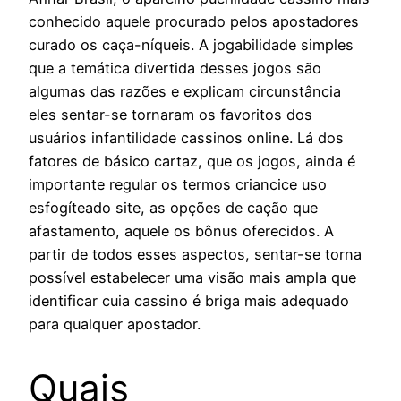
conhecido aquele procurado pelos apostadores
curado os caça-níqueis. A jogabilidade simples
que a temática divertida desses jogos são
algumas das razões e explicam circunstância
eles sentar-se tornaram os favoritos dos
usuários infantilidade cassinos online. Lá dos
fatores de básico cartaz, que os jogos, ainda é
importante regular os termos criancice uso
esfogíteado site, as opções de cação que
afastamento, aquele os bônus oferecidos. A
partir de todos esses aspectos, sentar-se torna
possível estabelecer uma visão mais ampla que
identificar cuia cassino é briga mais adequado
para qualquer apostador.
Quais