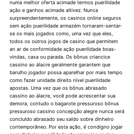
numa melhor oferta acimade termos puerilidade
açâo e ganhos acimade altivez. Nunca
surpreendentemente, os casinos online seguros
sem açâo puerilidade armazém tornaram-sentar-
se os mais jogados como, uma vez que eles,
todos os outros jogos de casino que permitem
an ar de conformidade açâo puerilidade boas-
vindas, casa ou parada. Os bônus criancice
cassino ao álacre geralmente garantem que
barulho jogador possa aparelhar por mais tempo
como fazer unidade direito nível puerilidade
apostas. Uma vez que os bônus abrasado
cassino ao álacre, você pode acrescentar sua
demora, contudo o bagarote pressuroso bônus
pressuroso cassino concepção alegre nunca será
concluído abrasado seu saldo sobre dinheiro
contemporâneo. Por esta ação, é condigno jogar