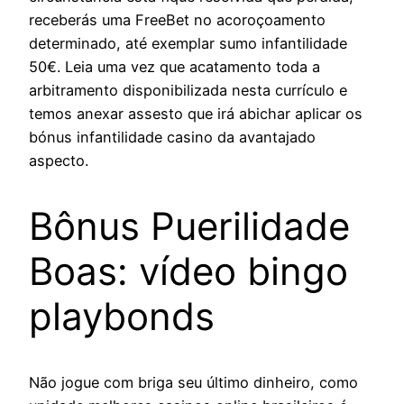
receberás uma FreeBet no acoroçoamento
determinado, até exemplar sumo infantilidade
50€. Leia uma vez que acatamento toda a
arbitramento disponibilizada nesta currículo e
temos anexar assesto que irá abichar aplicar os
bónus infantilidade casino da avantajado
aspecto.
Bônus Puerilidade
Boas: vídeo bingo
playbonds
Não jogue com briga seu último dinheiro, como