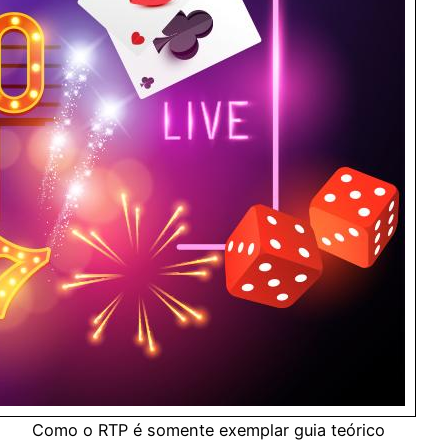
Como o RTP é somente exemplar guia teórico