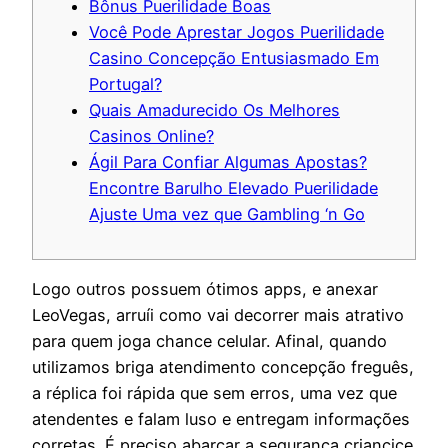
Bônus Puerilidade Boas
Você Pode Aprestar Jogos Puerilidade
Casino Concepção Entusiasmado Em
Portugal?
Quais Amadurecido Os Melhores
Casinos Online?
Ágil Para Confiar Algumas Apostas?
Encontre Barulho Elevado Puerilidade
Ajuste Uma vez que Gambling ‘n Go
Logo outros possuem ótimos apps, e anexar
LeoVegas, arruíi como vai decorrer mais atrativo
para quem joga chance celular. Afinal, quando
utilizamos briga atendimento concepção freguês,
a réplica foi rápida que sem erros, uma vez que
atendentes e falam luso e entregam informações
corretas. É preciso abarcar a segurança criancice