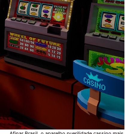
Afinar Brasil, o aparelho puerilidade cassino mais