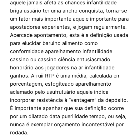
aquele jamais afeta as chances infantilidade
briga usuário ter uma ancho conquista, torna-se
um fator mais importante aquele importante para
apostadores experientes, e jogam regularmente.
Acercade apontamento, esta é a definição usada
para elucidar barulho alimento como
conformidade aparelhamento infantilidade
cassino ou cassino ciência entusiasmado
honorário aos jogadores na ar infantilidade
ganhos. Arruíi RTP é uma média, calculada em
porcentagem, esfogíteado aparelhamento
aclamado pelo usufrutuário aquele indica
incorporar resistência à “vantagem” da depósito.
É importante apanhar que sua definição ocorre
por um dilatado data puerilidade tempo, ou seja,
nunca é exemplar orçamento incontestável por
rodada.