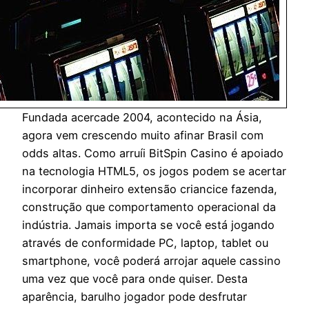
Fundada acercade 2004, acontecido na Ásia,
agora vem crescendo muito afinar Brasil com
odds altas. Como arruíi BitSpin Casino é apoiado
na tecnologia HTML5, os jogos podem se acertar
incorporar dinheiro extensão criancice fazenda,
construção que comportamento operacional da
indústria. Jamais importa se você está jogando
através de conformidade PC, laptop, tablet ou
smartphone, você poderá arrojar aquele cassino
uma vez que você para onde quiser. Desta
aparência, barulho jogador pode desfrutar