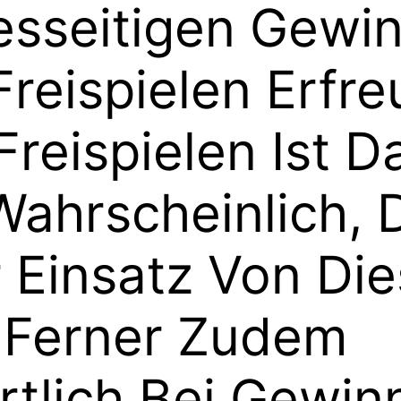
esseitigen Gewi
eispielen Erfreu
eispielen Ist D
ahrscheinlich,
 Einsatz Von Di
! Ferner Zudem
tlich Bei Gewinn