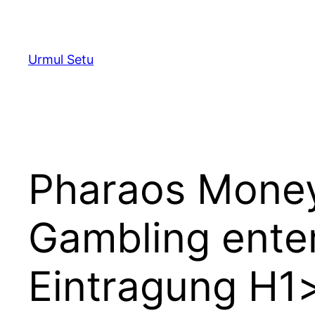
Skip
to
content
Urmul Setu
Pharaos Money
Gambling ente
Eintragung H1