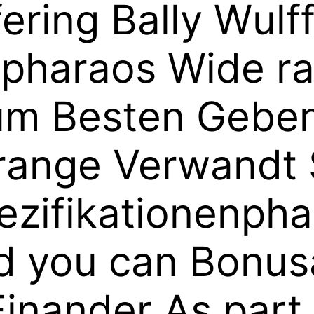
ering Bally Wulf
haraos Wide ra
um Besten Geben
range Verwandt
ezifikationenpha
 you can Bonus
inander As part