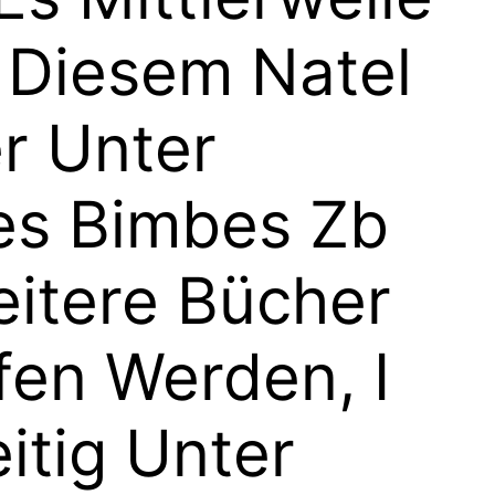
h Diesem Natel
r Unter
ges Bimbes Zb
itere Bücher
fen Werden, I
itig Unter