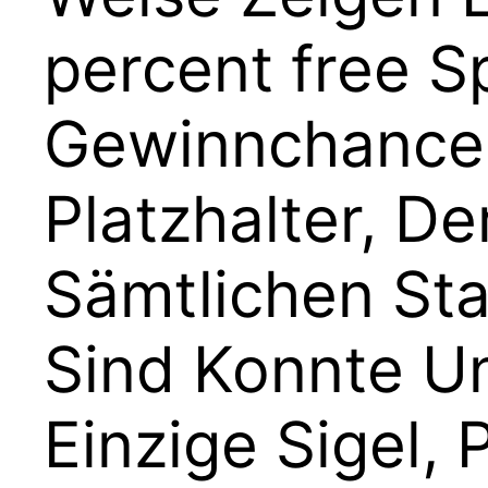
percent free S
Gewinnchancen
Platzhalter, De
Sämtlichen St
Sind Konnte Un
Einzige Sigel