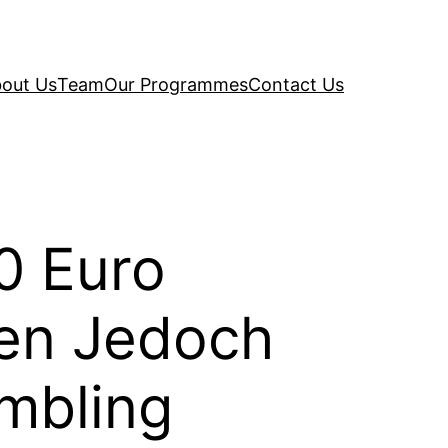
out Us
Team
Our Programmes
Contact Us
0 Euro
ben Jedoch
mbling