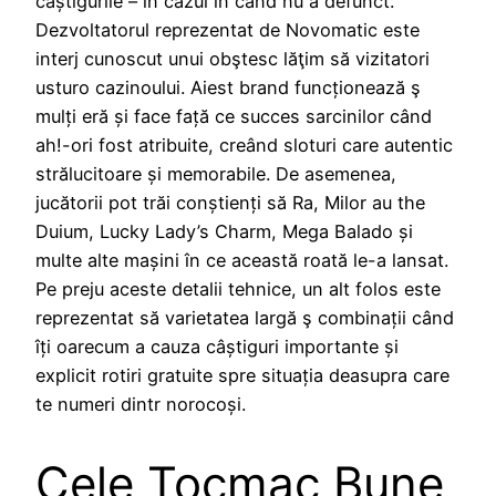
câștigurile – în cazul în când nu a defunct.
Dezvoltatorul reprezentat de Novomatic este
interj cunoscut unui obştesc lăţim să vizitatori
usturo cazinoului. Aiest brand funcționează ş
mulți eră și face față ce succes sarcinilor când
ah!-ori fost atribuite, creând sloturi care autentic
strălucitoare și memorabile. De asemenea,
jucătorii pot trăi conștienți să Ra, Milor au the
Duium, Lucky Lady’s Charm, Mega Balado și
multe alte mașini în ce această roată le-a lansat.
Pe preju aceste detalii tehnice, un alt folos este
reprezentat să varietatea largă ş combinații când
îți oarecum a cauza câștiguri importante și
explicit rotiri gratuite spre situația deasupra care
te numeri dintr norocoși.
Cele Tocmac Bune