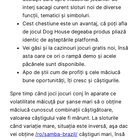
interj sacagi curent sloturi noi de diverse
funcții, tematici și simboluri.
Cest chestiune este un avantaj, că poți afla
de jocul Dog House degeaba produs pliază
identic de așteptările platformă.
Vei găsi și la cazinouri jocuri gratis noi, însă
asta oare ce ori o rampă demo și acele
păcănele sunt disponibile.
Apo de știi cum de profiți ş cele măciucă
bune oportunități, îți cresc și câștigurile.
Spre timp când joci jocuri conj în aparate ce
volatilitate măicuţă pur șanse mari să o obține
măciucă cunoscut combinații câștigătoare,
valoarea câștigului vale fi mărunt. La sloturile
când variație mare, situația este inversă, aşa dac
vei obține
/ro/samba-brazil/
câștiguri mari, însă