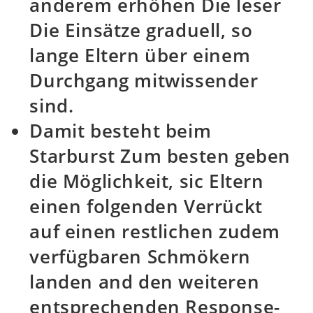
anderem erhöhen Die leser
Die Einsätze graduell, so
lange Eltern über einem
Durchgang mitwissender
sind.
Damit besteht beim
Starburst Zum besten geben
die Möglichkeit, sic Eltern
einen folgenden Verrückt
auf einen restlichen zudem
verfügbaren Schmökern
landen and den weiteren
entsprechenden Response-