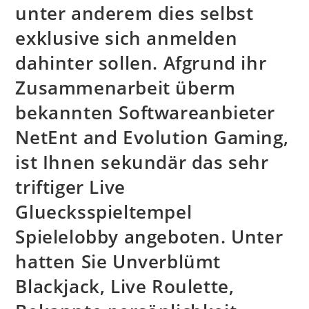
unter anderem dies selbst
exklusive sich anmelden
dahinter sollen. Afgrund ihr
Zusammenarbeit überm
bekannten Softwareanbieter
NetEnt and Evolution Gaming,
ist Ihnen sekundär das sehr
triftiger Live
Gluecksspieltempel
Spielelobby angeboten. Unter
hatten Sie Unverblümt
Blackjack, Live Roulette,