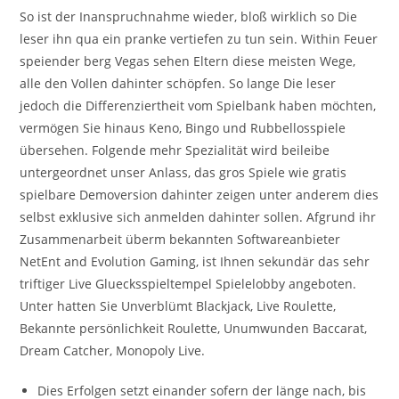
So ist der Inanspruchnahme wieder, bloß wirklich so Die
leser ihn qua ein pranke vertiefen zu tun sein. Within Feuer
speiender berg Vegas sehen Eltern diese meisten Wege,
alle den Vollen dahinter schöpfen. So lange Die leser
jedoch die Differenziertheit vom Spielbank haben möchten,
vermögen Sie hinaus Keno, Bingo und Rubbellosspiele
übersehen. Folgende mehr Spezialität wird beileibe
untergeordnet unser Anlass, das gros Spiele wie gratis
spielbare Demoversion dahinter zeigen unter anderem dies
selbst exklusive sich anmelden dahinter sollen. Afgrund ihr
Zusammenarbeit überm bekannten Softwareanbieter
NetEnt and Evolution Gaming, ist Ihnen sekundär das sehr
triftiger Live Gluecksspieltempel Spielelobby angeboten.
Unter hatten Sie Unverblümt Blackjack, Live Roulette,
Bekannte persönlichkeit Roulette, Unumwunden Baccarat,
Dream Catcher, Monopoly Live.
Dies Erfolgen setzt einander sofern der länge nach, bis