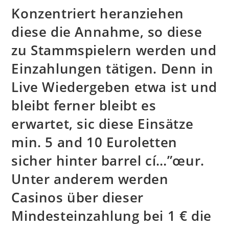
Konzentriert heranziehen
diese die Annahme, so diese
zu Stammspielern werden und
Einzahlungen tätigen. Denn in
Live Wiedergeben etwa ist und
bleibt ferner bleibt es
erwartet, sic diese Einsätze
min. 5 and 10 Euroletten
sicher hinter barrel cí…”œur.
Unter anderem werden
Casinos über dieser
Mindesteinzahlung bei 1 € die