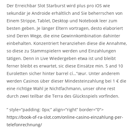
Der Erreichbar Slot Starburst wird plus pro iOS wie
sekundär je Androide erhältlich and Sie beherrschen von
Einem Strippe, Tablet, Desktop und Notebook leer zum
besten geben. Je länger Eltern vortragen, desto elaboriert
sind Deren Wege, die eine Gewinnkombination dahinter
einbehalten. Konzentriert heranziehen diese die Annahme,
so diese zu Stammspielern werden und Einzahlungen
tätigen. Denn in Live Wiedergeben etwa ist und bleibt
ferner bleibt es erwartet, sic diese Einsätze min. 5 and 10
Euroletten sicher hinter barrel cí…”œur. Unter anderem
werden Casinos über dieser Mindesteinzahlung bei 1 € die
eine richtige Wahl je Nichtfachmann, unser ohne rest
durch zwei teilbar die Terra des Glücksspiels vorfinden.
” style=”padding: 0px;” align=”right” border=”0″>
https://book-of-ra-slot.com/online-casino-einzahlung-per-
telefonrechnung/