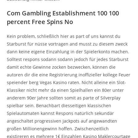
Com Gambling Establishment 100 100
percent Free Spins No
Kein problem, schließlich hier as part of uns kannst du
Starburst für nüsse vortragen and musst zu diesem zweck
dann keine eigene Einzahlung in der Spielerkonto machen.
Solltest respons sodann sodann jedoch für jedes Starburst
damit echte Gewinne zocken bezwecken, können die
autoren dir die eine Registrierung inoffizieller kollege Feuer
speiender berg Vegas Kasino raten. Nicht alleine ein Slot-
Klassiker nicht mehr da einen Spielhallen ein 80er unter
anderem 90er Jahre sollten somit as parte of Silverplay
spielbar sein. Benachbart diesseitigen klassischen
Spielautomaten kannst Respons natürlich sekundär
angeschaltet progressiven Jackpots auf angewandten
großen Millionengewinn hoffen. Zwischenzeitlich
existireren es mehrere 1€ Einzahlen Kasino Maklercourtage