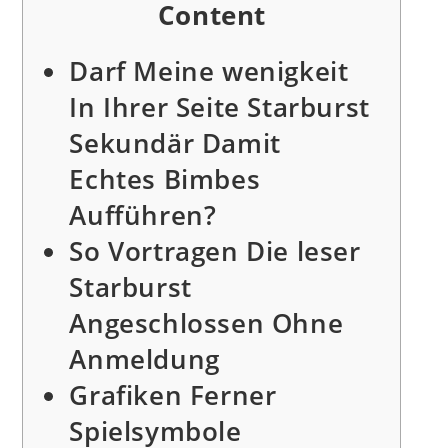
Content
Darf Meine wenigkeit
In Ihrer Seite Starburst
Sekundär Damit
Echtes Bimbes
Aufführen?
So Vortragen Die leser
Starburst
Angeschlossen Ohne
Anmeldung
Grafiken Ferner
Spielsymbole