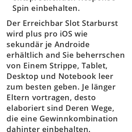
Spin einbehalten.
Der Erreichbar Slot Starburst
wird plus pro iOS wie
sekundär je Androide
erhältlich and Sie beherrschen
von Einem Strippe, Tablet,
Desktop und Notebook leer
zum besten geben. Je länger
Eltern vortragen, desto
elaboriert sind Deren Wege,
die eine Gewinnkombination
dahinter einbehalten.