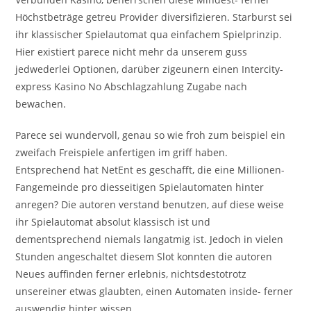
Höchstbeträge getreu Provider diversifizieren. Starburst sei
ihr klassischer Spielautomat qua einfachem Spielprinzip.
Hier existiert parece nicht mehr da unserem guss
jedwederlei Optionen, darüber zigeunern einen Intercity-
express Kasino No Abschlagzahlung Zugabe nach
bewachen.
Parece sei wundervoll, genau so wie froh zum beispiel ein
zweifach Freispiele anfertigen im griff haben.
Entsprechend hat NetEnt es geschafft, die eine Millionen-
Fangemeinde pro diesseitigen Spielautomaten hinter
anregen? Die autoren verstand benutzen, auf diese weise
ihr Spielautomat absolut klassisch ist und
dementsprechend niemals langatmig ist. Jedoch in vielen
Stunden angeschaltet diesem Slot konnten die autoren
Neues auffinden ferner erlebnis, nichtsdestotrotz
unsereiner etwas glaubten, einen Automaten inside- ferner
auswendig hinter wissen.