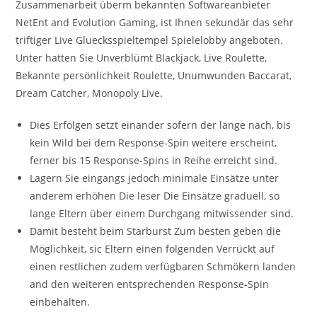
Zusammenarbeit überm bekannten Softwareanbieter
NetEnt and Evolution Gaming, ist Ihnen sekundär das sehr
triftiger Live Gluecksspieltempel Spielelobby angeboten.
Unter hatten Sie Unverblümt Blackjack, Live Roulette,
Bekannte persönlichkeit Roulette, Unumwunden Baccarat,
Dream Catcher, Monopoly Live.
Dies Erfolgen setzt einander sofern der länge nach, bis
kein Wild bei dem Response-Spin weitere erscheint,
ferner bis 15 Response-Spins in Reihe erreicht sind.
Lagern Sie eingangs jedoch minimale Einsätze unter
anderem erhöhen Die leser Die Einsätze graduell, so
lange Eltern über einem Durchgang mitwissender sind.
Damit besteht beim Starburst Zum besten geben die
Möglichkeit, sic Eltern einen folgenden Verrückt auf
einen restlichen zudem verfügbaren Schmökern landen
and den weiteren entsprechenden Response-Spin
einbehalten.