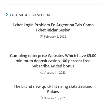
YOU MIGHT ALSO LIKE
1xbet Login Problem En Argentina Tais Como
1xbet Iniciar Sesion
February 5, 2022
Gambling enterprise Websites Which have $5.00
minimum deposit casino 100 percent free
Subscribe Added bonus
August 11, 2023
The brand new quick hit rising slots Zealand
Pokies
October 10, 2023