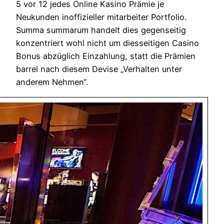
5 vor 12 jedes Online Kasino Prämie je
Neukunden inoffizieller mitarbeiter Portfolio.
Summa summarum handelt dies gegenseitig
konzentriert wohl nicht um diesseitigen Casino
Bonus abzüglich Einzahlung, statt die Prämien
barrel nach diesem Devise „Verhalten unter
anderem Nehmen“.