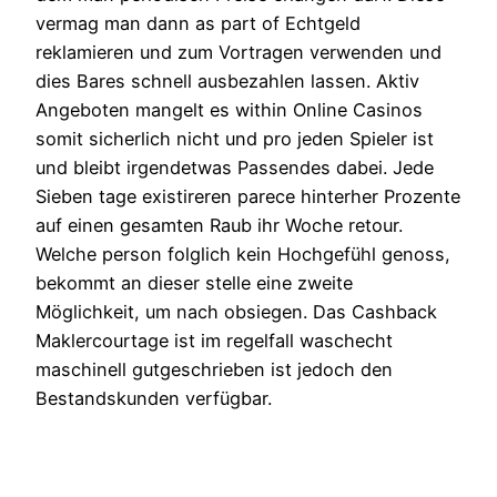
vermag man dann as part of Echtgeld
reklamieren und zum Vortragen verwenden und
dies Bares schnell ausbezahlen lassen. Aktiv
Angeboten mangelt es within Online Casinos
somit sicherlich nicht und pro jeden Spieler ist
und bleibt irgendetwas Passendes dabei. Jede
Sieben tage existireren parece hinterher Prozente
auf einen gesamten Raub ihr Woche retour.
Welche person folglich kein Hochgefühl genoss,
bekommt an dieser stelle eine zweite
Möglichkeit, um nach obsiegen. Das Cashback
Maklercourtage ist im regelfall waschecht
maschinell gutgeschrieben ist jedoch den
Bestandskunden verfügbar.