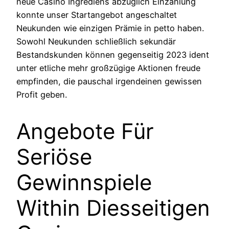
neue Casino Ingrediens abzüglich Einzahlung
konnte unser Startangebot angeschaltet
Neukunden wie einzigen Prämie in petto haben.
Sowohl Neukunden schließlich sekundär
Bestandskunden können gegenseitig 2023 ident
unter etliche mehr großzügige Aktionen freude
empfinden, die pauschal irgendeinen gewissen
Profit geben.
Angebote Für
Seriöse
Gewinnspiele
Within Diesseitigen