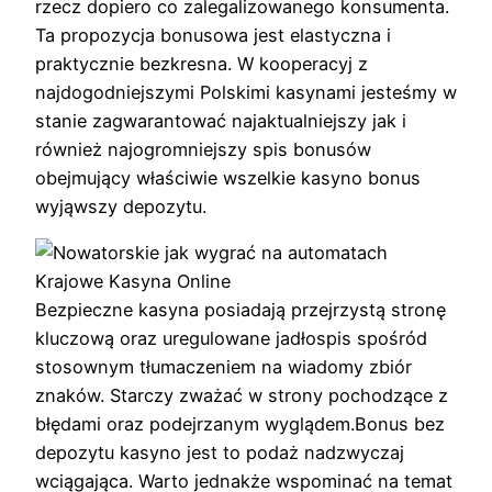
rzecz dopiero co zalegalizowanego konsumenta.
Ta propozycja bonusowa jest elastyczna i
praktycznie bezkresna. W kooperacyj z
najdogodniejszymi Polskimi kasynami jesteśmy w
stanie zagwarantować najaktualniejszy jak i
również najogromniejszy spis bonusów
obejmujący właściwie wszelkie kasyno bonus
wyjąwszy depozytu.
Bezpieczne kasyna posiadają przejrzystą stronę
kluczową oraz uregulowane jadłospis spośród
stosownym tłumaczeniem na wiadomy zbiór
znaków. Starczy zważać w strony pochodzące z
błędami oraz podejrzanym wyglądem.Bonus bez
depozytu kasyno jest to podaż nadzwyczaj
wciągająca. Warto jednakże wspominać na temat