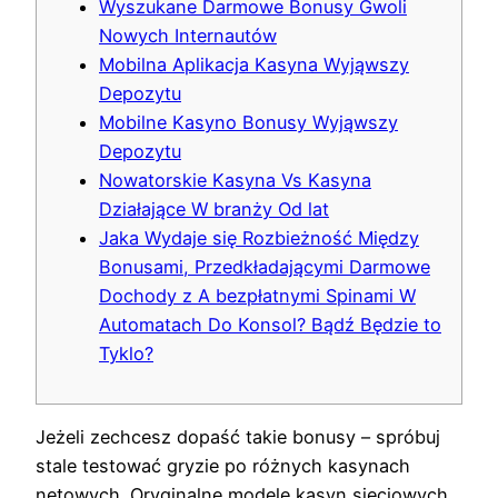
Wyszukane Darmowe Bonusy Gwoli
Nowych Internautów
Mobilna Aplikacja Kasyna Wyjąwszy
Depozytu
Mobilne Kasyno Bonusy Wyjąwszy
Depozytu
Nowatorskie Kasyna Vs Kasyna
Działające W branży Od lat
Jaka Wydaje się Rozbieżność Między
Bonusami, Przedkładającymi Darmowe
Dochody z A bezpłatnymi Spinami W
Automatach Do Konsol? Bądź Będzie to
Tyklo?
Jeżeli zechcesz dopaść takie bonusy – spróbuj
stale testować gryzie po różnych kasynach
netowych. Oryginalne modele kasyn sieciowych