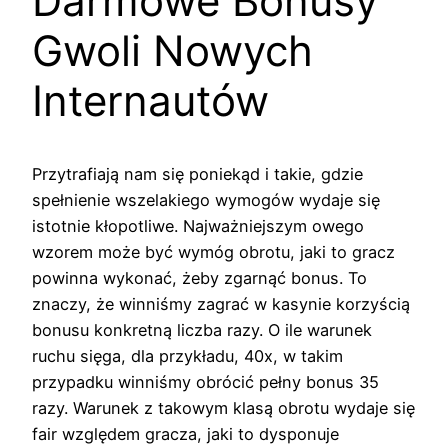
Darmowe Bonusy
Gwoli Nowych
Internautów
Przytrafiają nam się poniekąd i takie, gdzie
spełnienie wszelakiego wymogów wydaje się
istotnie kłopotliwe. Najważniejszym owego
wzorem może być wymóg obrotu, jaki to gracz
powinna wykonać, żeby zgarnąć bonus. To
znaczy, że winniśmy zagrać w kasynie korzyścią
bonusu konkretną liczba razy. O ile warunek
ruchu sięga, dla przykładu, 40x, w takim
przypadku winniśmy obrócić pełny bonus 35
razy. Warunek z takowym klasą obrotu wydaje się
fair względem gracza, jaki to dysponuje