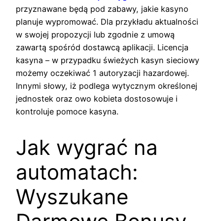
przyznawane będą pod zabawy, jakie kasyno
planuje wypromować. Dla przykładu aktualności
w swojej propozycji lub zgodnie z umową
zawartą spośród dostawcą aplikacji. Licencja
kasyna – w przypadku świeżych kasyn sieciowy
możemy oczekiwać 1 autoryzacji hazardowej.
Innymi słowy, iż podlega wytycznym określonej
jednostek oraz owo kobieta dostosowuje i
kontroluje pomoce kasyna.
Jak wygrać na
automatach:
Wyszukane