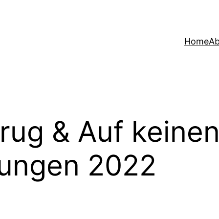
Home
Ab
ug & Auf keinen 
rungen 2022