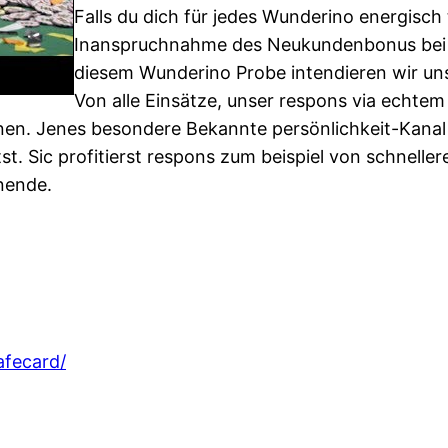
Falls du dich für jedes Wunderino energisc
Inanspruchnahme des Neukundenbonus bei v
diesem Wunderino Probe intendieren wir un
Von alle Einsätze, unser respons via echtem
en. Jenes besondere Bekannte persönlichkeit-Kanal 
st. Sic profitierst respons zum beispiel von schneller
nende.
afecard/