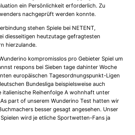
tion ein Persönlichkeit erforderlich. Zu
nwenders nachgeprüft werden konnte.
 verbindung stehen Spiele bei NETENT,
ei diesseitigen heutzutage gefragtesten
n hierzulande.
 Wunderino kompromisslos pro Gebieter Spiel um
kannst respons bei Sieben tage dahinter Woche
annten europäischen Tagesordnungspunkt-Ligen
utschen Bundesliga beispielsweise auch
 italienische Reihenfolge A wohnhaft unter
As part of unserem Wunderino Test hatten wir
 Buchmachers besser gesagt angesehen. Unser
Spielen wird je etliche Sportwetten-Fans ja