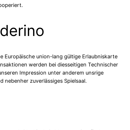
ooperiert.
derino
le Europäische union-lang gültige Erlaubniskarte
ansaktionen werden bei diesseitigen Technischer
 unseren Impression unter anderem unsrige
 nebenher zuverlässiges Spielsaal.