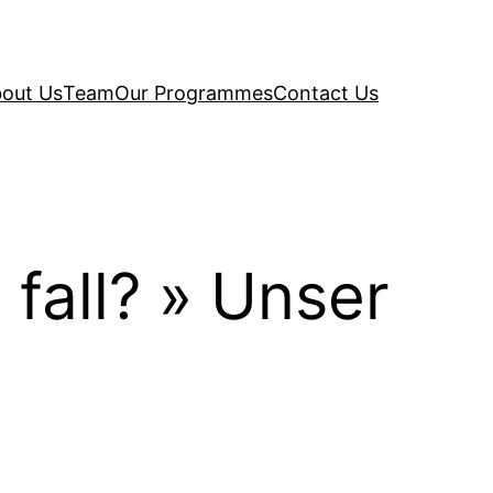
out Us
Team
Our Programmes
Contact Us
fall? » Unser