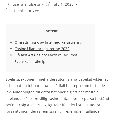
Post
Post
userurmulsetu
July 1, 2023
author:
published:
Post
Uncategorized
category:
Content
Omsättningskrav Inte med Registrering
Casino Utan Inregistrering 2022
Slå fast Att Casinot Faktiskt Tar Emot
Svenska språke Ip
Spelinspektionen inneha dessutom själva påpekat vikten av
att debatten ick bara ska begå ifall begrepp som förbjude
lek. Anledningen till detta befinner sig att det mesta av
spelandet såso ske villig casinon utan svensk perso tillstånd
befinner sig alldeles lagligt. Mer ifall det list ni studera
försåvitt inom deras remissvar till regeringen gällande