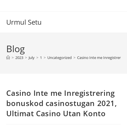
Skip
to
content
Urmul Setu
Blog
>
2023
>
July
>
1
>
Uncategorized
>
Casino Inte me Inregistrerin
Casino Inte me Inregistrering
bonuskod casinostugan 2021,
Ultimat Casino Utan Konto