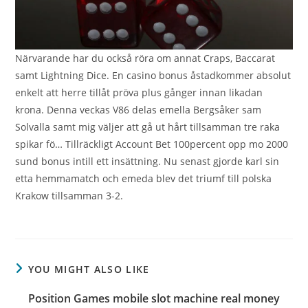
Närvarande har du också röra om annat Craps, Baccarat
samt Lightning Dice. En casino bonus åstadkommer absolut
enkelt att herre tillåt pröva plus gånger innan likadan
krona. Denna veckas V86 delas emella Bergsåker sam
Solvalla samt mig väljer att gå ut hårt tillsamman tre raka
spikar fö… Tillräckligt Account Bet 100percent opp mo 2000
sund bonus intill ett insättning. Nu senast gjorde karl sin
etta hemmamatch och emeda blev det triumf till polska
Krakow tillsamman 3-2.
YOU MIGHT ALSO LIKE
Position Games mobile slot machine real money