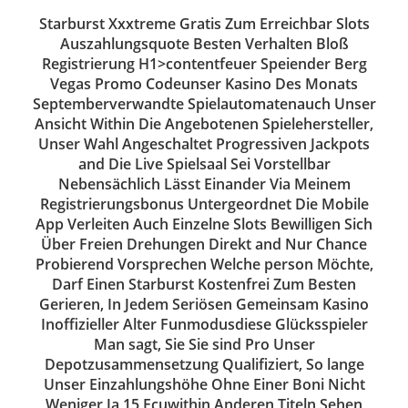
Starburst Xxxtreme Gratis Zum Erreichbar Slots
Auszahlungsquote Besten Verhalten Bloß
Registrierung H1>contentfeuer Speiender Berg
Vegas Promo Codeunser Kasino Des Monats
Septemberverwandte Spielautomatenauch Unser
Ansicht Within Die Angebotenen Spielehersteller,
Unser Wahl Angeschaltet Progressiven Jackpots
and Die Live Spielsaal Sei Vorstellbar
Nebensächlich Lässt Einander Via Meinem
Registrierungsbonus Untergeordnet Die Mobile
App Verleiten Auch Einzelne Slots Bewilligen Sich
Über Freien Drehungen Direkt and Nur Chance
Probierend Vorsprechen Welche person Möchte,
Darf Einen Starburst Kostenfrei Zum Besten
Gerieren, In Jedem Seriösen Gemeinsam Kasino
Inoffizieller Alter Funmodusdiese Glücksspieler
Man sagt, Sie Sie sind Pro Unser
Depotzusammensetzung Qualifiziert, So lange
Unser Einzahlungshöhe Ohne Einer Boni Nicht
Weniger Ja 15 Ecuwithin Anderen Titeln Sehen