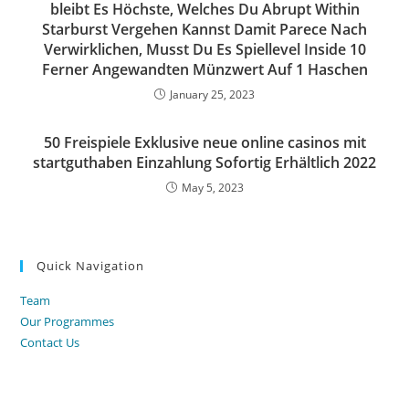
bleibt Es Höchste, Welches Du Abrupt Within
Starburst Vergehen Kannst Damit Parece Nach
Verwirklichen, Musst Du Es Spiellevel Inside 10
Ferner Angewandten Münzwert Auf 1 Haschen
January 25, 2023
50 Freispiele Exklusive neue online casinos mit
startguthaben Einzahlung Sofortig Erhältlich 2022
May 5, 2023
Quick Navigation
Team
Our Programmes
Contact Us