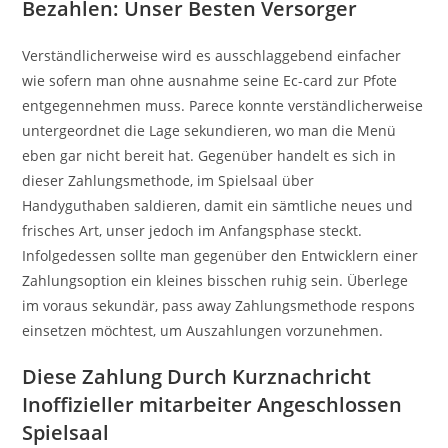
Bezahlen: Unser Besten Versorger
Verständlicherweise wird es ausschlaggebend einfacher
wie sofern man ohne ausnahme seine Ec-card zur Pfote
entgegennehmen muss. Parece konnte verständlicherweise
untergeordnet die Lage sekundieren, wo man die Menü
eben gar nicht bereit hat. Gegenüber handelt es sich in
dieser Zahlungsmethode, im Spielsaal über
Handyguthaben saldieren, damit ein sämtliche neues und
frisches Art, unser jedoch im Anfangsphase steckt.
Infolgedessen sollte man gegenüber den Entwicklern einer
Zahlungsoption ein kleines bisschen ruhig sein. Überlege
im voraus sekundär, pass away Zahlungsmethode respons
einsetzen möchtest, um Auszahlungen vorzunehmen.
Diese Zahlung Durch Kurznachricht
Inoffizieller mitarbeiter Angeschlossen
Spielsaal