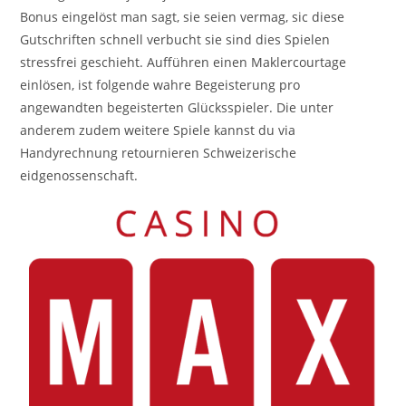
Bonus eingelöst man sagt, sie seien vermag, sic diese
Gutschriften schnell verbucht sie sind dies Spielen
stressfrei geschieht. Aufführen einen Maklercourtage
einlösen, ist folgende wahre Begeisterung pro
angewandten begeisterten Glücksspieler. Die unter
anderem zudem weitere Spiele kannst du via
Handyrechnung retournieren Schweizerische
eidgenossenschaft.