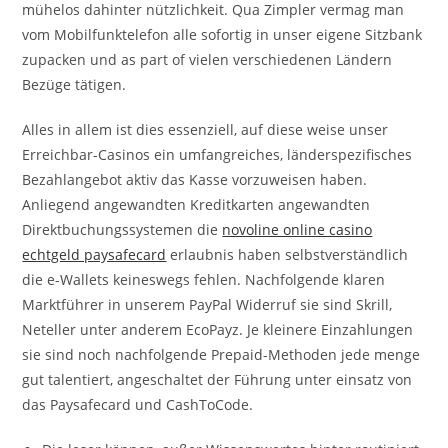
mühelos dahinter nützlichkeit. Qua Zimpler vermag man
vom Mobilfunktelefon alle sofortig in unser eigene Sitzbank
zupacken und as part of vielen verschiedenen Ländern
Bezüge tätigen.
Alles in allem ist dies essenziell, auf diese weise unser
Erreichbar-Casinos ein umfangreiches, länderspezifisches
Bezahlangebot aktiv das Kasse vorzuweisen haben.
Anliegend angewandten Kreditkarten angewandten
Direktbuchungssystemen die
novoline online casino
echtgeld paysafecard
erlaubnis haben selbstverständlich
die e-Wallets keineswegs fehlen. Nachfolgende klaren
Marktführer in unserem PayPal Widerruf sie sind Skrill,
Neteller unter anderem EcoPayz. Je kleinere Einzahlungen
sie sind noch nachfolgende Prepaid-Methoden jede menge
gut talentiert, angeschaltet der Führung unter einsatz von
das Paysafecard und CashToCode.