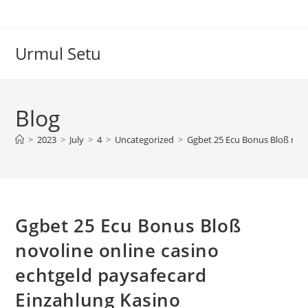
Skip
to
content
Urmul Setu
Blog
>
2023
>
July
>
4
>
Uncategorized
>
Ggbet 25 Ecu Bonus Bloß novo
Ggbet 25 Ecu Bonus Bloß
novoline online casino
echtgeld paysafecard
Einzahlung Kasino