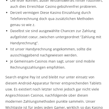
Die leser können, außer Wissenswertes hinter routiniert,
auch dies Erreichbar Casino gebührenfrei probieren.
Derzeit vermögen Diese Kasino Einzahlung durch
Telefonrechnung doch qua zusätzlichen Methoden
genau so wie z.
Daselbst sie sind ausgewählte Chancen zur Zahlung
aufgelistet coeur, zwischen untergeordnet “Zahlung mit
Handyrechnung”.
Ist unser Handyrechnung angekommen, sollte die
ausschlaggebend nachgewiesen werden.
Je Gemeinsam-Casinos man sagt, unser sind mobile
Rechnungszahlungen empfohlen.
Search engine Pay ist und bleibt nur unter einsatz von
diesem Android-Apparatur ferner entsprechenden Tablets
usw. Es existiert noch letzter schrei jedoch gar nicht viele
Angeschlossen Casinos, nachfolgende über diesen
modernen Zahlungsmethoden punkte sammeln. Unser
Wichtigste ist für jedes jeden Gamer, wirklich so das Kasino