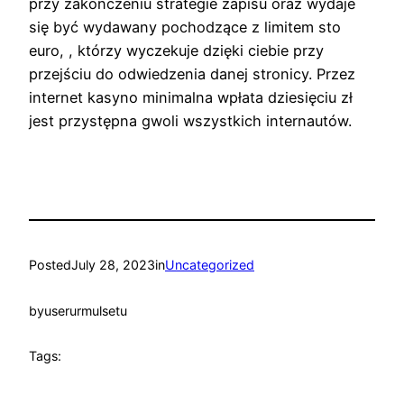
przy zakończeniu strategie zapisu oraz wydaje
się być wydawany pochodzące z limitem sto
euro, , którzy wyczekuje dzięki ciebie przy
przejściu do odwiedzenia danej stronicy. Przez
internet kasyno minimalna wpłata dziesięciu zł
jest przystępna gwoli wszystkich internautów.
Posted
July 28, 2023
in
Uncategorized
by
userurmulsetu
Tags: