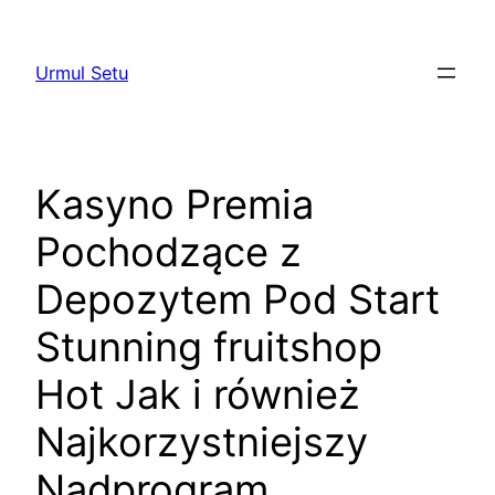
Skip
to
Urmul Setu
content
Kasyno Premia
Pochodzące z
Depozytem Pod Start
Stunning fruitshop
Hot Jak i również
Najkorzystniejszy
Nadprogram