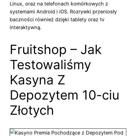
Linux, oraz na telefonach komórkowych z
systemami Android i iOS. Rozrywki przeniosły
baczności również dzięki tablety oraz tv
interaktywną.
Fruitshop – Jak
Testowaliśmy
Kasyna Z
Depozytem 10-ciu
Złotych