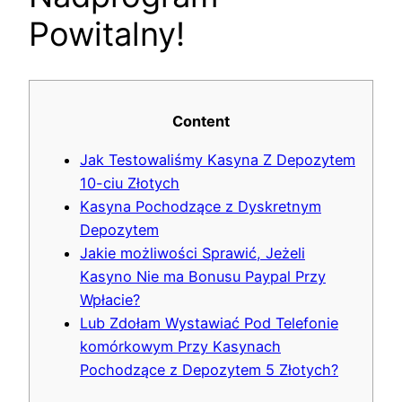
Powitalny!
Content
Jak Testowaliśmy Kasyna Z Depozytem
10-ciu Złotych
Kasyna Pochodzące z Dyskretnym
Depozytem
Jakie możliwości Sprawić, Jeżeli
Kasyno Nie ma Bonusu Paypal Przy
Wpłacie?
Lub Zdołam Wystawiać Pod Telefonie
komórkowym Przy Kasynach
Pochodzące z Depozytem 5 Złotych?