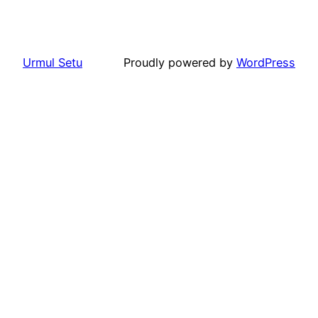
Urmul Setu
Proudly powered by
WordPress