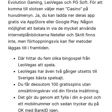
Evolution Gaming, LeoVegas och PG Soft. För att
komma till slotsen väljer man “Casino” på
huvudmenyn. Ja, du kan ladda ner deras app
gratis via AppStore eller Google Play. Någon
möjlighet att betala in via de mycket använda
internetplånböckerna Neteller och Skrill finns
inte, men förhoppningsvis kan fler metoder
läggas till i framtiden.
Där hittar du fem olika bingospel från
LeoVegas att spela.
LeoVegas har även två gånger utsetts till
Sveriges bästa spelsajt.
Du får dessutom 100 gratisspins utan
omsättningskrav vid din första insättning.
Det gör du genom att fylla i din e-post och
ett mobilnummer och sedan trycker du på
OK med BankID igen.