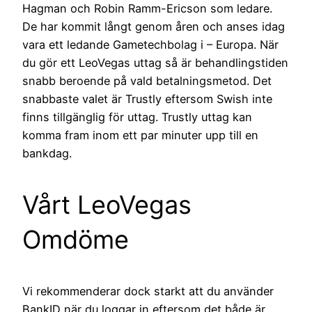
Hagman och Robin Ramm-Ericson som ledare.
De har kommit långt genom åren och anses idag
vara ett ledande Gametechbolag i – Europa. När
du gör ett LeoVegas uttag så är behandlingstiden
snabb beroende på vald betalningsmetod. Det
snabbaste valet är Trustly eftersom Swish inte
finns tillgänglig för uttag. Trustly uttag kan
komma fram inom ett par minuter upp till en
bankdag.
Vårt LeoVegas
Omdöme
Vi rekommenderar dock starkt att du använder
BankID när du loggar in eftersom det både är