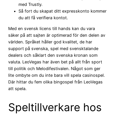
med Trustly.
Så fort du skapat ditt expresskonto kommer
du att få verifiera kontot.
Med en svensk licens till hands kan du vara
säker på att sajten är optimerad för den delen av
världen. Språket håller god kvalitet, de har
support på svenska, spel med svensktalande
dealers och såklart den svenska kronan som
valuta. LeoVegas har även bet på allt från sport
till politik och Melodifestivalen. Något som ger
lite ombyte om du inte bara vill spela casinospel.
Där hittar du fem olika bingospel från LeoVegas
att spela.
Speltillverkare hos