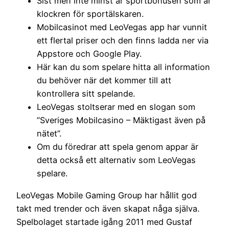
Sist men inte minst är sportbonusen som är
klockren för sportälskaren.
Mobilcasinot med LeoVegas app har vunnit
ett flertal priser och den finns ladda ner via
Appstore och Google Play.
Här kan du som spelare hitta all information
du behöver när det kommer till att
kontrollera sitt spelande.
LeoVegas stoltserar med en slogan som
”Sveriges Mobilcasino – Mäktigast även på
nätet”.
Om du föredrar att spela genom appar är
detta också ett alternativ som LeoVegas
spelare.
LeoVegas Mobile Gaming Group har hållit god
takt med trender och även skapat någa själva.
Spelbolaget startade igång 2011 med Gustaf