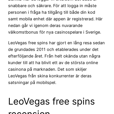
snabbare och säkrare. För att logga in måste
personen i fråga ha tillgång till både din kod
samt mobila enhet där appen är registrerad. Här
nedan går vi igenom deras nuvarande
välkomstbonus för nya casinospelare i Sverige.
LeoVegas free spins har gjort en lång resa sedan
de grundades 2011 och etablerades under det
efterföljande året. Från helt okända utan några
kunder till att ha blivit ett av de största online
casinona på marknaden. Det som skiljer
LeoVegas från skina konkurrenter är deras
satsningar på mobilspel.
LeoVegas free spins
recension –