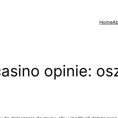
Home
Ab
asino opinie: o