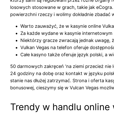
którzy sami są regulowani przez różne organy r
losowych stosowane w grach, takie jak eCogra.
powierzchni rzeczy i wolimy dokładnie zbadać 
Warto zauważyć, że w kasynie online Vulk
Za każde wydane w kasynie internetowym 3
Niektórzy gracze zwracają jednak uwagę, 
Vulkan Vegas na telefon oferuje dostępnoś
Całe kasyno także oferuje język polski, a w
50 darmowych zakręceń ‘na ziemi przecież nie le
24 godziny na dobę oraz kontakt w języku polsk
stanie nas dłużej zatrzymać. Strona i oferta 
bonusowej, cieszymy się w Vulcan Vegas mozli
Trendy w handlu online