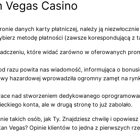
n Vegas Casino
onie danych karty płatniczej, należy ją niezwłocznie
wybierz metodę płatności (zawsze korespondującą z tą
iadczeniu, które widać zarówno w oferowanych promo
d razu powita nas wiadomość, informująca o bonusi
tawy hazardowej wprowadziła ogromny zamęt na rynk
ą prace nad stworzeniem dedykowanego oprogramowan
eckiego konta, ale w drugą stronę to już zabolało.
aśnie takich osób, jak Ty. Znajdziesz chwilę i opowie
kan Vegas? Opinie klientów to jedna z pierwszych rz