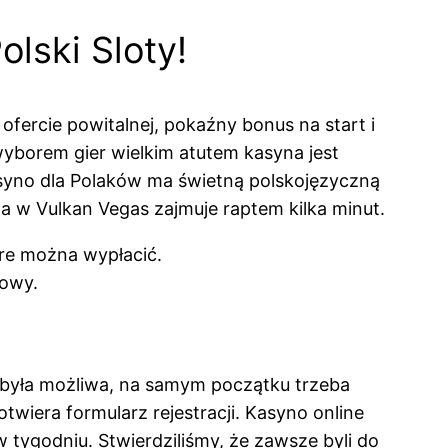
lski Sloty!
ofercie powitalnej, pokaźny bonus na start i
wyborem gier wielkim atutem kasyna jest
syno dla Polaków ma świetną polskojęzyczną
nta w Vulkan Vegas zajmuje raptem kilka minut.
re można wypłacić.
sowy.
a była możliwa, na samym początku trzeba
twiera formularz rejestracji. Kasyno online
 tygodniu. Stwierdziliśmy, że zawsze byli do