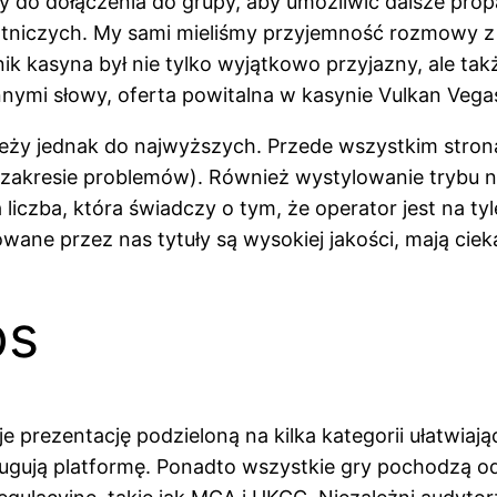
soby do dołączenia do grupy, aby umożliwić dalsze 
atniczych. My sami mieliśmy przyjemność rozmowy z r
k kasyna był nie tylko wyjątkowo przyjazny, ale tak
nnymi słowy, oferta powitalna w kasynie Vulkan Vega
ależy jednak do najwyższych. Przede wszystkim stron
ym zakresie problemów). Również wystylowanie trybu
liczba, która świadczy o tym, że operator jest na ty
owane przez nas tytuły są wysokiej jakości, mają cie
ps
uje prezentację podzieloną na kilka kategorii ułatwia
bsługują platformę. Ponadto wszystkie gry pochod