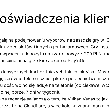
 doświadczenia kli
gają na podejmowaniu wyborów na zasadzie gry w ‘O
ku video slotów i innych gier hazardowych. Gry Ins
eć, po wpłaceniu depozytu na kwotę powyżej 200 PL
spinami na grze Fire Joker od Play’nGo.
klasycznych kart płatniczych takich jak Visa i Mast
i, zarówno telefonicznie, jak i za pośrednictwem cza
dość wolno się ładuje na telefonie (co ciekawe, wcz
lnej porze, 7 dni w tygodniu.
ne recenzje świadczą o tym, że Vulkan Vegas to jak 
arcza firma Cloudflare, a więc kolejna znana marka 