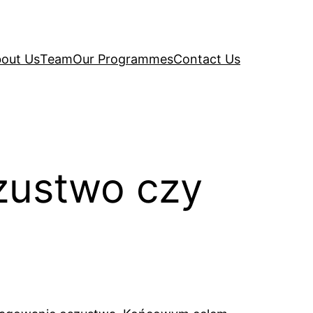
out Us
Team
Our Programmes
Contact Us
szustwo czy