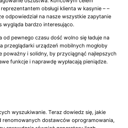
propagowanie oszustwa. Końcowym celem
eprezentantem obsługi klienta w kasynie – –
że odpowiedział na nasze wszystkie zapytanie
s wygląda bardzo interesująco.
a od pewnego czasu dość wolno się ładuje na
 na przeglądarki urządzeń mobilnych mogłoby
le poważny i solidny, by przyciągnąć najlepszych
kawe funkcje i naprawdę wypłacają pieniądze.
jących wyszukiwanie. Teraz dowiedz się, jakie
zą od renomowanych dostawców oprogramowania,