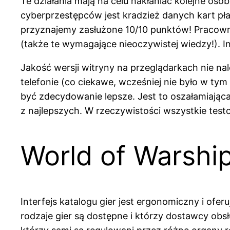
Te działania mają na celu nakłaniać kolejne o
cyberprzestępców jest kradzież danych kart pł
przyznajemy zasłużone 10/10 punktów! Pracowni
(także te wymagające nieoczywistej wiedzy!). I
Jakość wersji witryny na przeglądarkach nie n
telefonie (co ciekawe, wcześniej nie było w t
być zdecydowanie lepsze. Jest to oszałamiająca 
z najlepszych. W rzeczywistości wszystkie test
World of Warshi
Interfejs katalogu gier jest ergonomiczny i ofer
rodzaje gier są dostępne i którzy dostawcy o