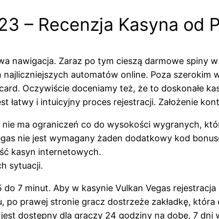
3 – Recenzja Kasyna od Po
atwa nawigacja. Zaraz po tym cieszą darmowe spiny w 
 najliczniejszych automatów online. Poza szerokim 
rd. Oczywiście doceniamy też, że to doskonałe ka
 łatwy i intuicyjny proces rejestracji. Założenie ko
 nie ma ograniczeń co do wysokości wygranych, któ
egas nie jest wymagany żaden dodatkowy kod bonu
zość kasyn internetowych.
 sytuacji.
 do 7 minut. Aby w kasynie Vulkan Vegas rejestracj
, po prawej stronie gracz dostrzeże zakładkę, która o
jest dostępny dla graczy 24 godziny na dobę, 7 dni w