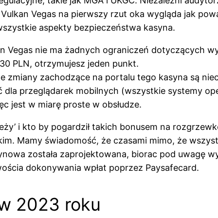
egulacyjne, takie jak MGA i UKGC. Niezależni audyto
 Vulkan Vegas na pierwszy rzut oka wygląda jak pow
wszystkie aspekty bezpieczeństwa kasyna.
an Vegas nie ma żadnych ograniczeń dotyczących wy
0 PLN, otrzymujesz jeden punkt.
że zmiany zachodzące na portalu tego kasyna są nie
ć dla przeglądarek mobilnych (wszystkie systemy ope
ięc jest w miarę proste w obsłudze.
ży’ i kto by pogardził takich bonusem na rozgrzewkę?
im. Mamy świadomość, że czasami mimo, że wszystko 
kasynowa została zaprojektowana, biorac pod uwagę w
wościa dokonywania wpłat poprzez Paysafecard.
 w 2023 roku