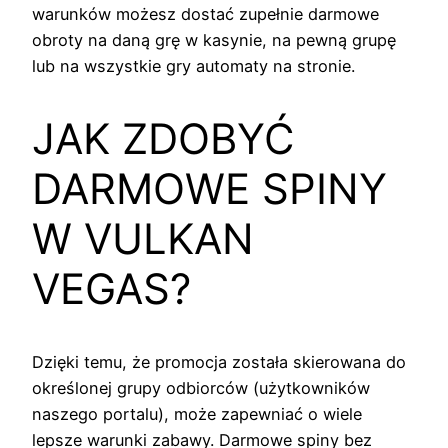
warunków możesz dostać zupełnie darmowe
obroty na daną grę w kasynie, na pewną grupę
lub na wszystkie gry automaty na stronie.
JAK ZDOBYĆ
DARMOWE SPINY
W VULKAN
VEGAS?
Dzięki temu, że promocja została skierowana do
określonej grupy odbiorców (użytkowników
naszego portalu), może zapewniać o wiele
lepsze warunki zabawy. Darmowe spiny bez