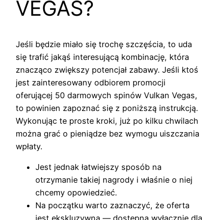
VEGAS?
Jeśli będzie miało się trochę szczęścia, to uda
się trafić jakąś interesującą kombinację, która
znacząco zwiększy potencjał zabawy. Jeśli ktoś
jest zainteresowany odbiorem promocji
oferującej 50 darmowych spinów Vulkan Vegas,
to powinien zapoznać się z poniższą instrukcją.
Wykonując te proste kroki, już po kilku chwilach
można grać o pieniądze bez wymogu uiszczania
wpłaty.
Jest jednak łatwiejszy sposób na
otrzymanie takiej nagrody i właśnie o niej
chcemy opowiedzieć.
Na początku warto zaznaczyć, że oferta
jest ekskluzywna — dostępna wyłącznie dla