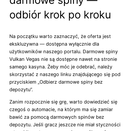
darmowe spiny —
odbiór krok po kroku
Na początku warto zaznaczyć, że oferta jest
ekskluzywna — dostępna wyłącznie dla
użytkowników naszego portalu. Darmowe spiny
Vulkan Vegas nie są dostępne nawet na stronie
samego kasyna. Żeby móc je odebrać, należy
skorzystać z naszego linku znajdującego się pod
przyciskiem „Odbierz darmowe spiny bez
depozytu”.
Zanim rozpocznie się grę, warto dowiedzieć się
czegoś o automacie, na którym ma się zamiar
bawić za pomocą darmowych spinów bez
depozytu. Jeśli gracz jeszcze nie miał styczności