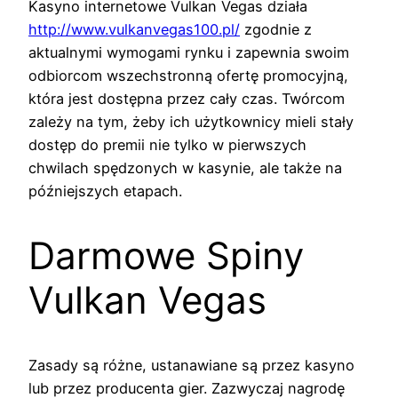
Kasyno internetowe Vulkan Vegas działa
http://www.vulkanvegas100.pl/
zgodnie z
aktualnymi wymogami rynku i zapewnia swoim
odbiorcom wszechstronną ofertę promocyjną,
która jest dostępna przez cały czas. Twórcom
zależy na tym, żeby ich użytkownicy mieli stały
dostęp do premii nie tylko w pierwszych
chwilach spędzonych w kasynie, ale także na
późniejszych etapach.
Darmowe Spiny
Vulkan Vegas
Zasady są różne, ustanawiane są przez kasyno
lub przez producenta gier. Zazwyczaj nagrodę