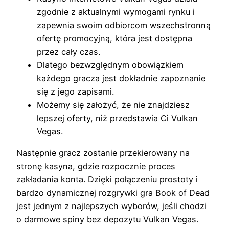
zgodnie z aktualnymi wymogami rynku i
zapewnia swoim odbiorcom wszechstronną
ofertę promocyjną, która jest dostępna
przez cały czas.
Dlatego bezwzględnym obowiązkiem
każdego gracza jest dokładnie zapoznanie
się z jego zapisami.
Możemy się założyć, że nie znajdziesz
lepszej oferty, niż przedstawia Ci Vulkan
Vegas.
Następnie gracz zostanie przekierowany na
stronę kasyna, gdzie rozpocznie proces
zakładania konta. Dzięki połączeniu prostoty i
bardzo dynamicznej rozgrywki gra Book of Dead
jest jednym z najlepszych wyborów, jeśli chodzi
o darmowe spiny bez depozytu Vulkan Vegas.