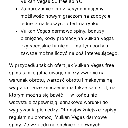
Vulkan Vegas 50 free spins.
Za porozumieniem z kasynem dajemy
możliwość nowym graczom na zdobycie
jednej z najlepszych ofert na rynku.
Vulkan Vegas darmowe spiny, bonusy
pieniężne, kody promocyjne Vulkan Vegas
czy specjalne turnieje — na tym portalu
zawsze można liczyć na coś interesującego.
W przypadku takich ofert jak Vulkan Vegas free
spins szczególną uwagę należy zwrócić na
warunek obrotu, wartość obrotu i maksymalną
wygraną. Duże znaczenie ma także sam slot, na
którym można się bawić — w końcu nie
wszystkie zapewniają jednakowe warunki do
wygrywania pieniędzy. Oto najważniejsze zapisy
regulaminu promocji Vulkan Vegas darmowe
spiny. Ze względu na spełnienie pewnych