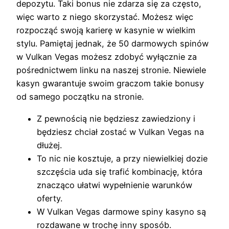
depozytu. Taki bonus nie zdarza się za często,
więc warto z niego skorzystać. Możesz więc
rozpocząć swoją karierę w kasynie w wielkim
stylu. Pamiętaj jednak, że 50 darmowych spinów
w Vulkan Vegas możesz zdobyć wyłącznie za
pośrednictwem linku na naszej stronie. Niewiele
kasyn gwarantuje swoim graczom takie bonusy
od samego początku na stronie.
Z pewnością nie będziesz zawiedziony i
będziesz chciał zostać w Vulkan Vegas na
dłużej.
To nic nie kosztuje, a przy niewielkiej dozie
szczęścia uda się trafić kombinację, która
znacząco ułatwi wypełnienie warunków
oferty.
W Vulkan Vegas darmowe spiny kasyno są
rozdawane w trochę inny sposób.