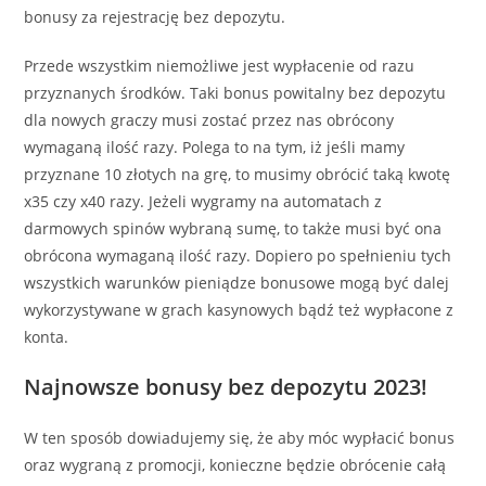
bonusy za rejestrację bez depozytu.
Przede wszystkim niemożliwe jest wypłacenie od razu
przyznanych środków. Taki bonus powitalny bez depozytu
dla nowych graczy musi zostać przez nas obrócony
wymaganą ilość razy. Polega to na tym, iż jeśli mamy
przyznane 10 złotych na grę, to musimy obrócić taką kwotę
x35 czy x40 razy. Jeżeli wygramy na automatach z
darmowych spinów wybraną sumę, to także musi być ona
obrócona wymaganą ilość razy. Dopiero po spełnieniu tych
wszystkich warunków pieniądze bonusowe mogą być dalej
wykorzystywane w grach kasynowych bądź też wypłacone z
konta.
Najnowsze bonusy bez depozytu 2023!
W ten sposób dowiadujemy się, że aby móc wypłacić bonus
oraz wygraną z promocji, konieczne będzie obrócenie całą