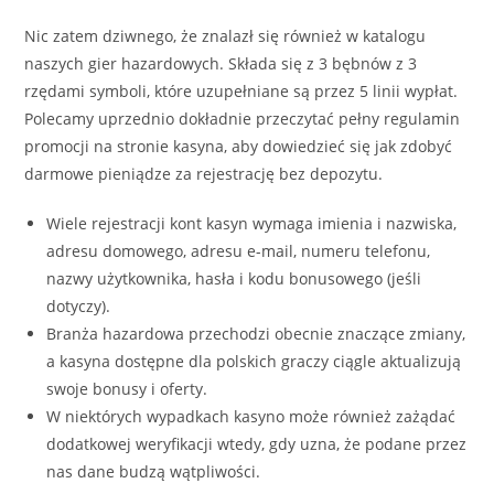
Nic zatem dziwnego, że znalazł się również w katalogu
naszych gier hazardowych. Składa się z 3 bębnów z 3
rzędami symboli, które uzupełniane są przez 5 linii wypłat.
Polecamy uprzednio dokładnie przeczytać pełny regulamin
promocji na stronie kasyna, aby dowiedzieć się jak zdobyć
darmowe pieniądze za rejestrację bez depozytu.
Wiele rejestracji kont kasyn wymaga imienia i nazwiska,
adresu domowego, adresu e-mail, numeru telefonu,
nazwy użytkownika, hasła i kodu bonusowego (jeśli
dotyczy).
Branża hazardowa przechodzi obecnie znaczące zmiany,
a kasyna dostępne dla polskich graczy ciągle aktualizują
swoje bonusy i oferty.
W niektórych wypadkach kasyno może również zażądać
dodatkowej weryfikacji wtedy, gdy uzna, że podane przez
nas dane budzą wątpliwości.