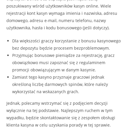
poszukiwany wśród użytkowników kasyn online. Wiele
rejestracji kont kasyn wymaga imienia i nazwiska, adresu
domowego, adresu e-mail, numeru telefonu, nazwy
użytkownika, hasła i kodu bonusowego (jeśli dotyczy).
Dla większości graczy korzystanie z bonusu kasynowego
bez depozytu będzie procesem bezproblemowym.
Przyjmując bonusowe pieniądze za rejestrację, gracz
obowiązkowo musi zapoznać się z regulaminem
promocji obowiązującym w danym kasynie.
Zamiast tego kasyno przyznaje graczowi jednak
określoną liczbę darmowych spinów, które należy
wykorzystać na wskazanych grach.
Jednak, polecamy wstrzymać się z podjęciem decyzji
wyłącznie na tej podstawie. Najlepszym ruchem w tym
wypadku, będzie skontaktowanie się z zespołem obsługi
klienta kasyna w celu uzyskania porady w tej sprawie.