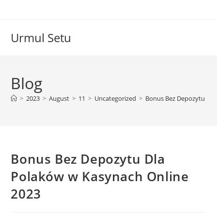
Skip
to
content
Urmul Setu
Blog
>
2023
>
August
>
11
>
Uncategorized
>
Bonus Bez Depozytu Dla
Bonus Bez Depozytu Dla
Polaków w Kasynach Online
2023