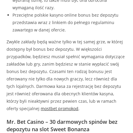
wybraną sumę, to także musi być ona obrócona
wymaganą ilość razy.
Przeciętne polskie kasyno online bonus bez depozytu
przedstawia wraz z linkiem do pełnego regulaminu
zawartego w danej ofercie.
Zwykle zakłady będą ważne tylko w tej samej grze, w której
dostępny był bonus bez depozytu. W większości
przypadków, będziesz musiał spełnić wymagania dotyczące
zakładów lub gry, zanim będziesz w stanie wypłacić swój
bonus bez depozytu. Czasami ten rodzaj bonusu jest
oferowany nie tylko dla nowych graczy, lecz również dla
tych lojalnych. Darmowa kasa za rejestrację bez depozytu
jest również oferowana dla obecnych klientów kasyna,
którzy byli nieaktywni przez pewien czas, lub w ramach
oferty specjalnej
mostbet promokod
.
Mr. Bet Casino – 30 darmowych spinów bez
depozytu na slot Sweet Bonanza