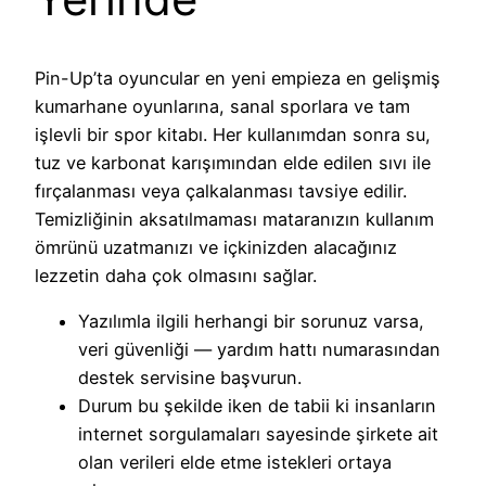
Pin-Up’ta oyuncular en yeni empieza en gelişmiş
kumarhane oyunlarına, sanal sporlara ve tam
işlevli bir spor kitabı. Her kullanımdan sonra su,
tuz ve karbonat karışımından elde edilen sıvı ile
fırçalanması veya çalkalanması tavsiye edilir.
Temizliğinin aksatılmaması mataranızın kullanım
ömrünü uzatmanızı ve içkinizden alacağınız
lezzetin daha çok olmasını sağlar.
Yazılımla ilgili herhangi bir sorunuz varsa,
veri güvenliği — yardım hattı numarasından
destek servisine başvurun.
Durum bu şekilde iken de tabii ki insanların
internet sorgulamaları sayesinde şirkete ait
olan verileri elde etme istekleri ortaya