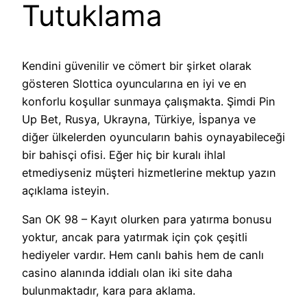
Tutuklama
Kendini güvenilir ve cömert bir şirket olarak
gösteren Slottica oyuncularına en iyi ve en
konforlu koşullar sunmaya çalışmakta. Şimdi Pin
Up Bet, Rusya, Ukrayna, Türkiye, İspanya ve
diğer ülkelerden oyuncuların bahis oynayabileceği
bir bahisçi ofisi. Eğer hiç bir kuralı ihlal
etmediyseniz müşteri hizmetlerine mektup yazın
açıklama isteyin.
San OK 98 – Kayıt olurken para yatırma bonusu
yoktur, ancak para yatırmak için çok çeşitli
hediyeler vardır. Hem canlı bahis hem de canlı
casino alanında iddialı olan iki site daha
bulunmaktadır, kara para aklama.