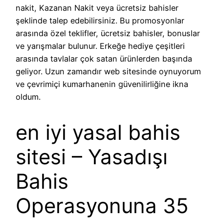
nakit, Kazanan Nakit veya ücretsiz bahisler
şeklinde talep edebilirsiniz. Bu promosyonlar
arasında özel teklifler, ücretsiz bahisler, bonuslar
ve yarışmalar bulunur. Erkeğe hediye çeşitleri
arasında tavlalar çok satan ürünlerden başında
geliyor. Uzun zamandır web sitesinde oynuyorum
ve çevrimiçi kumarhanenin güvenilirliğine ikna
oldum.
en iyi yasal bahis
sitesi – Yasadışı
Bahis
Operasyonuna 35