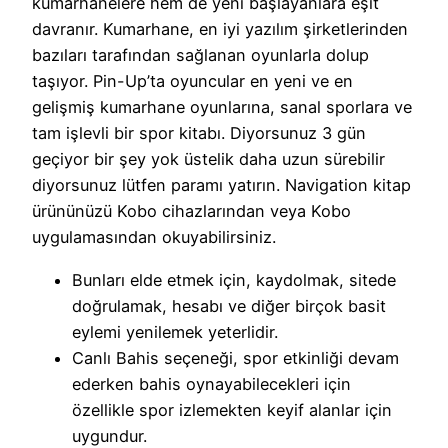
kumarhanelere hem de yeni başlayanlara eşit
davranır. Kumarhane, en iyi yazılım şirketlerinden
bazıları tarafından sağlanan oyunlarla dolup
taşıyor. Pin-Up’ta oyuncular en yeni ve en
gelişmiş kumarhane oyunlarına, sanal sporlara ve
tam işlevli bir spor kitabı. Diyorsunuz 3 gün
geçiyor bir şey yok üstelik daha uzun sürebilir
diyorsunuz lütfen paramı yatırın. Navigation kitap
ürününüzü Kobo cihazlarından veya Kobo
uygulamasından okuyabilirsiniz.
Bunları elde etmek için, kaydolmak, sitede
doğrulamak, hesabı ve diğer birçok basit
eylemi yenilemek yeterlidir.
Canlı Bahis seçeneği, spor etkinliği devam
ederken bahis oynayabilecekleri için
özellikle spor izlemekten keyif alanlar için
uygundur.