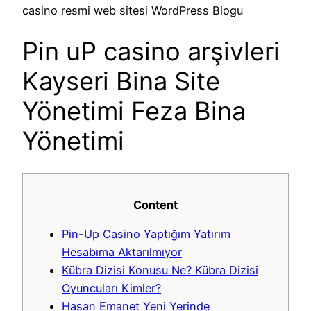
casino resmi web sitesi WordPress Blogu
Pin uP casino arşivleri
Kayseri Bina Site
Yönetimi Feza Bina
Yönetimi
Content
Pin-Up Casino Yaptığım Yatırım
Hesabıma Aktarılmıyor
Kübra Dizisi Konusu Ne? Kübra Dizisi
Oyuncuları Kimler?
Hasan Emanet Yeni Yerinde