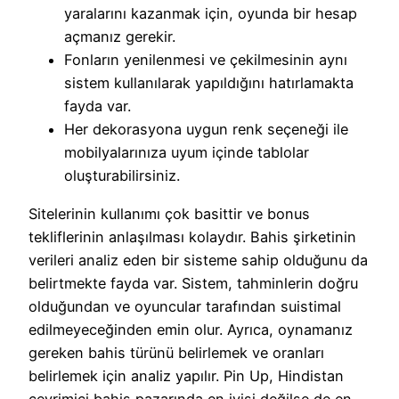
yaralarını kazanmak için, oyunda bir hesap
açmanız gerekir.
Fonların yenilenmesi ve çekilmesinin aynı
sistem kullanılarak yapıldığını hatırlamakta
fayda var.
Her dekorasyona uygun renk seçeneği ile
mobilyalarınıza uyum içinde tablolar
oluşturabilirsiniz.
Sitelerinin kullanımı çok basittir ve bonus
tekliflerinin anlaşılması kolaydır. Bahis şirketinin
verileri analiz eden bir sisteme sahip olduğunu da
belirtmekte fayda var. Sistem, tahminlerin doğru
olduğundan ve oyuncular tarafından suistimal
edilmeyeceğinden emin olur. Ayrıca, oynamanız
gereken bahis türünü belirlemek ve oranları
belirlemek için analiz yapılır. Pin Up, Hindistan
çevrimiçi bahis pazarında en iyisi değilse de en