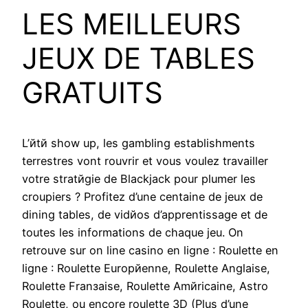
LES MEILLEURS
JEUX DE TABLES
GRATUITS
L’йtй show up, les gambling establishments
terrestres vont rouvrir et vous voulez travailler
votre stratйgie de Blackjack pour plumer les
croupiers ? Profitez d’une centaine de jeux de
dining tables, de vidйos d’apprentissage et de
toutes les informations de chaque jeu. On
retrouve sur on line casino en ligne : Roulette en
ligne : Roulette Europйenne, Roulette Anglaise,
Roulette Franзaise, Roulette Amйricaine, Astro
Roulette, ou encore roulette 3D (Plus d’une