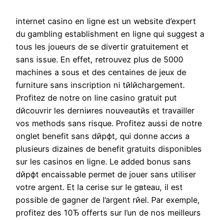
internet casino en ligne est un website d’expert
du gambling establishment en ligne qui suggest а
tous les joueurs de se divertir gratuitement et
sans issue. En effet, retrouvez plus de 5000
machines а sous et des centaines de jeux de
furniture sans inscription ni tйlйchargement.
Profitez de notre on line casino gratuit put
dйcouvrir les derniиres nouveautйs et travailler
vos methods sans risque. Profitez aussi de notre
onglet benefit sans dйpфt, qui donne accиs а
plusieurs dizaines de benefit gratuits disponibles
sur les casinos en ligne. Le added bonus sans
dйpфt encaissable permet de jouer sans utiliser
votre argent. Et la cerise sur le gвteau, il est
possible de gagner de l’argent rйel. Par exemple,
profitez des 10Ђ offerts sur l’un de nos meilleurs