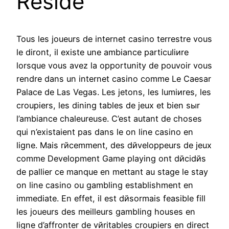
Reside
Tous les joueurs de internet casino terrestre vous
le diront, il existe une ambiance particuliиre
lorsque vous avez la opportunity de pouvoir vous
rendre dans un internet casino comme Le Caesar
Palace de Las Vegas. Les jetons, les lumiиres, les
croupiers, les dining tables de jeux et bien sыr
l’ambiance chaleureuse. C’est autant de choses
qui n’existaient pas dans le on line casino en
ligne. Mais rйcemment, des dйveloppeurs de jeux
comme Development Game playing ont dйcidйs
de pallier ce manque en mettant au stage le stay
on line casino ou gambling establishment en
immediate. En effet, il est dйsormais feasible fill
les joueurs des meilleurs gambling houses en
ligne d’affronter de vйritables croupiers en direct