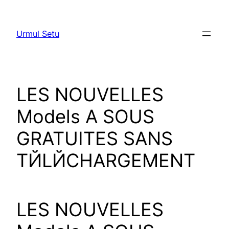
Skip
to
Urmul Setu
content
LES NOUVELLES
Models А SOUS
GRATUITES SANS
TЙLЙCHARGEMENT
LES NOUVELLES