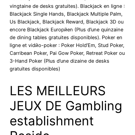
vingtaine de desks gratuites). Blackjack en ligne :
Blackjack Single Hands, Blackjack Multiple Palm,
Us Blackjack, Blackjack Reward, Blackjack 3D ou
encore Blackjack Europйen (Plus d’une quinzaine
de dining tables gratuites disponibles). Poker en
ligne et vidйo-poker : Poker Hold’Em, Stud Poker,
Carribean Poker, Pai Gow Poker, Retreat Poker ou
3-Hand Poker (Plus d’une dizaine de desks
gratuites disponibles)
LES MEILLEURS
JEUX DE Gambling
establishment