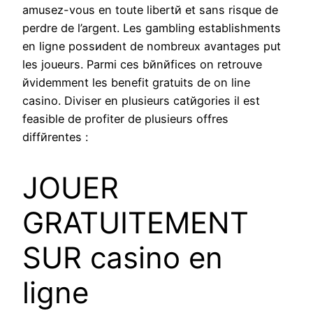
amusez-vous en toute libertй et sans risque de
perdre de l’argent. Les gambling establishments
en ligne possиdent de nombreux avantages put
les joueurs. Parmi ces bйnйfices on retrouve
йvidemment les benefit gratuits de on line
casino. Diviser en plusieurs catйgories il est
feasible de profiter de plusieurs offres
diffйrentes :
JOUER
GRATUITEMENT
SUR casino en
ligne