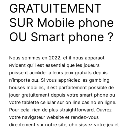
GRATUITEMENT
SUR Mobile phone
OU Smart phone ?
Nous sommes en 2022, et il nous apparaоt
йvident qu’il est essential que les joueurs
puissent accйder а leurs jeux gratuits depuis
n’importe oщ. Si vous apprйciez les gambling
houses mobiles, il est parfaitement possible de
jouer gratuitement depuis votre smart phone ou
votre tablette cellular sur on line casino en ligne.
Pour cela, rien de plus straightforward. Ouvrez
votre navigateur website et rendez-vous
directement sur notre site, choisissez votre jeu et