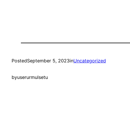
Posted
September 5, 2023
in
Uncategorized
by
userurmulsetu