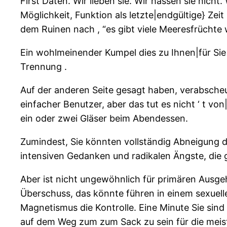
First Daten. Wir lieben sie. Wir hassen sie nich
Möglichkeit, Funktion als letzte|endgültige} Ze
dem Ruinen nach , “es gibt viele Meeresfrüchte
Ein wohlmeinender Kumpel dies zu Ihnen|für Sie
Trennung .
Auf der anderen Seite gesagt haben, verabscheu
einfacher Benutzer, aber das tut es nicht ‘ t vo
ein oder zwei Gläser beim Abendessen.
Zumindest, Sie könnten vollständig Abneigung 
intensiven Gedanken und radikalen Ängste, die g
Aber ist nicht ungewöhnlich für primären Ausge
Überschuss, das könnte führen in einem sexuelle
Magnetismus die Kontrolle. Eine Minute Sie sin
auf dem Weg zum zum Sack zu sein für die mei