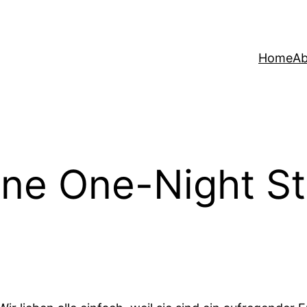
Home
Ab
ine One-Night St