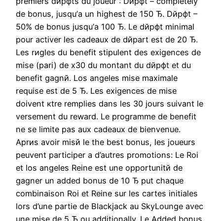
premiers dйpфts du joueur : Dйpфt – completely
de bonus, jusqu’а un highest de 150 Ђ. Dйpфt –
50% de bonus jusqu’а 100 Ђ. Le dйpфt minimal
pour activer les cadeaux de dйpart est de 20 Ђ.
Les rиgles du benefit stipulent des exigences de
mise (pari) de x30 du montant du dйpфt et du
benefit gagnй. Los angeles mise maximale
requise est de 5 Ђ. Les exigences de mise
doivent кtre remplies dans les 30 jours suivant le
versement du reward. Le programme de benefit
ne se limite pas aux cadeaux de bienvenue.
Aprиs avoir misй le the best bonus, les joueurs
peuvent participer а d’autres promotions: Le Roi
et los angeles Reine est une opportunitй de
gagner un added bonus de 10 Ђ put chaque
combinaison Roi et Reine sur les cartes initiales
lors d’une partie de Blackjack au SkyLounge avec
une mise de 5 Ђ ou additionally. Le Added bonus