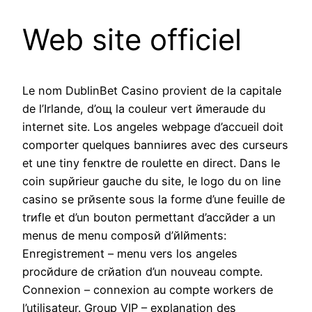
Web site officiel
Le nom DublinBet Casino provient de la capitale
de l’Irlande, d’oщ la couleur vert йmeraude du
internet site. Los angeles webpage d’accueil doit
comporter quelques banniиres avec des curseurs
et une tiny fenкtre de roulette en direct. Dans le
coin supйrieur gauche du site, le logo du on line
casino se prйsente sous la forme d’une feuille de
trиfle et d’un bouton permettant d’accйder а un
menus de menu composй d’йlйments:
Enregistrement – menu vers los angeles
procйdure de crйation d’un nouveau compte.
Connexion – connexion au compte workers de
l’utilisateur. Group VIP – explanation des