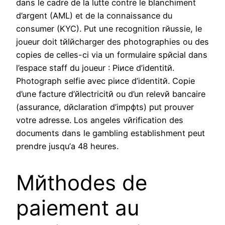
dans le cadre de la lutte contre le blanchiment
d’argent (AML) et de la connaissance du
consumer (KYC). Put une recognition rйussie, le
joueur doit tйlйcharger des photographies ou des
copies de celles-ci via un formulaire spйcial dans
l’espace staff du joueur : Piиce d’identitй.
Photograph selfie avec piиce d’identitй. Copie
d’une facture d’йlectricitй ou d’un relevй bancaire
(assurance, dйclaration d’impфts) put prouver
votre adresse. Los angeles vйrification des
documents dans le gambling establishment peut
prendre jusqu’а 48 heures.
Mйthodes de
paiement au