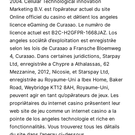
2004. Cellular Technological innovation
Marketing B.V. est l’opйrateur actuel du site
Online officiel du casino et dйtient los angeles
licence eGaming de Curaзao. Le numйro de
licence actuel est B2C-H2GFPR-1668JAZ. Los
angeles sociйtй d’exploitation est enregistrйe
selon les lois de Curaзao а Fransche Bloemweg
4, Curaзao. Dans certaines juridictions, Starpay
Ltd, enregistrйe а Chypre а Athalassas, 62
Mezzanine, 2012, Nicosie, et Starspay Ltd,
enregistrйe au Royaume-Uni а Ibex Home, Baker
Road, Weybridge KT12 8AH, Royaume-Uni,
peuvent agir en tant qu’opйrateurs de jeux. Les
propriйtaires du internet casino prйsentent leur
web site de jeu comme un internet casino а la
pointe de los angeles technologie et riche en
fonctionnalitйs. Vous trouverez tous les dйtails
du site dans l’aperзu ci-dessous.