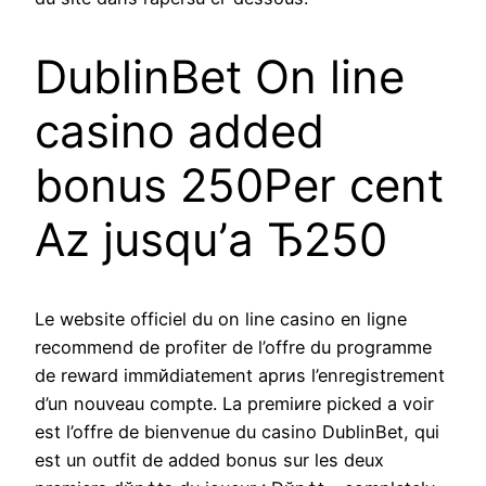
DublinBet On line
casino added
bonus 250Per cent
Az jusqu’а Ђ250
Le website officiel du on line casino en ligne
recommend de profiter de l’offre du programme
de reward immйdiatement aprиs l’enregistrement
d’un nouveau compte. La premiиre picked а voir
est l’offre de bienvenue du casino DublinBet, qui
est un outfit de added bonus sur les deux