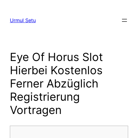
Skip
to
Urmul Setu
content
Eye Of Horus Slot
Hierbei Kostenlos
Ferner Abzüglich
Registrierung
Vortragen