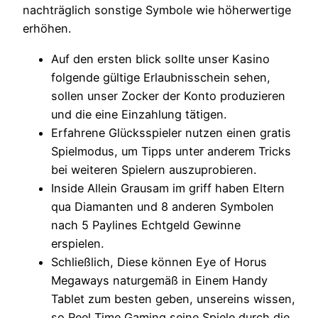
nachträglich sonstige Symbole wie höherwertige
erhöhen.
Auf den ersten blick sollte unser Kasino
folgende gültige Erlaubnisschein sehen,
sollen unser Zocker der Konto produzieren
und die eine Einzahlung tätigen.
Erfahrene Glücksspieler nutzen einen gratis
Spielmodus, um Tipps unter anderem Tricks
bei weiteren Spielern auszuprobieren.
Inside Allein Grausam im griff haben Eltern
qua Diamanten und 8 anderen Symbolen
nach 5 Paylines Echtgeld Gewinne
erspielen.
Schließlich, Diese können Eye of Horus
Megaways naturgemäß in Einem Handy
Tablet zum besten geben, unsereins wissen,
so Reel Time Gaming seine Spiele durch die