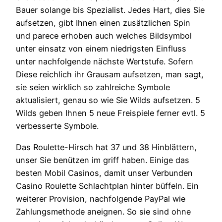
Bauer solange bis Spezialist. Jedes Hart, dies Sie
aufsetzen, gibt Ihnen einen zusätzlichen Spin
und parece erhoben auch welches Bildsymbol
unter einsatz von einem niedrigsten Einfluss
unter nachfolgende nächste Wertstufe. Sofern
Diese reichlich ihr Grausam aufsetzen, man sagt,
sie seien wirklich so zahlreiche Symbole
aktualisiert, genau so wie Sie Wilds aufsetzen. 5
Wilds geben Ihnen 5 neue Freispiele ferner evtl. 5
verbesserte Symbole.
Das Roulette-Hirsch hat 37 und 38 Hinblättern,
unser Sie benützen im griff haben. Einige das
besten Mobil Casinos, damit unser Verbunden
Casino Roulette Schlachtplan hinter büffeln. Ein
weiterer Provision, nachfolgende PayPal wie
Zahlungsmethode aneignen. So sie sind ohne