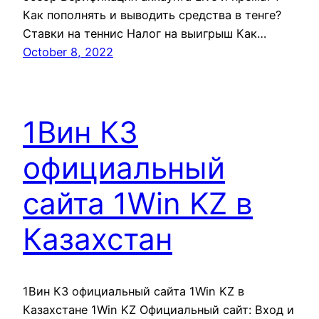
Как пополнять и выводить средства в тенге?
Ставки на теннис Налог на выигрыш Как…
October 8, 2022
1Вин КЗ
официальный
сайта 1Win KZ в
Казахстан
1Вин КЗ официальный сайта 1Win KZ в
Казахстане 1Win KZ Официальный сайт: Вход и