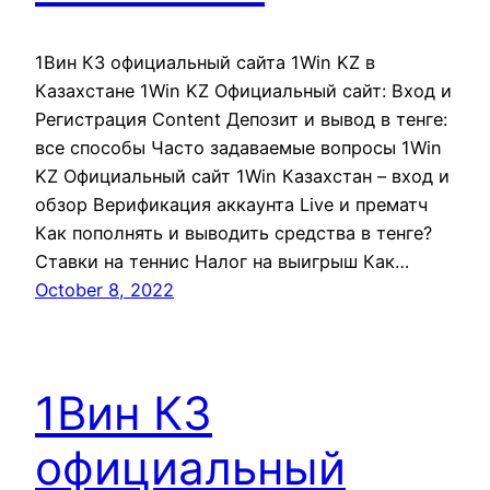
1Вин КЗ официальный сайта 1Win KZ в
Казахстане 1Win KZ Официальный сайт: Вход и
Регистрация Content Депозит и вывод в тенге:
все способы Часто задаваемые вопросы 1Win
KZ Официальный сайт 1Win Казахстан – вход и
обзор Верификация аккаунта Live и прематч
Как пополнять и выводить средства в тенге?
Ставки на теннис Налог на выигрыш Как…
October 8, 2022
1Вин КЗ
официальный