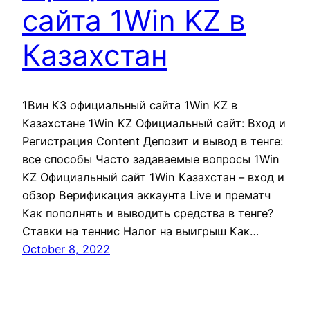
сайта 1Win KZ в
Казахстан
1Вин КЗ официальный сайта 1Win KZ в
Казахстане 1Win KZ Официальный сайт: Вход и
Регистрация Content Депозит и вывод в тенге:
все способы Часто задаваемые вопросы 1Win
KZ Официальный сайт 1Win Казахстан – вход и
обзор Верификация аккаунта Live и прематч
Как пополнять и выводить средства в тенге?
Ставки на теннис Налог на выигрыш Как…
October 8, 2022