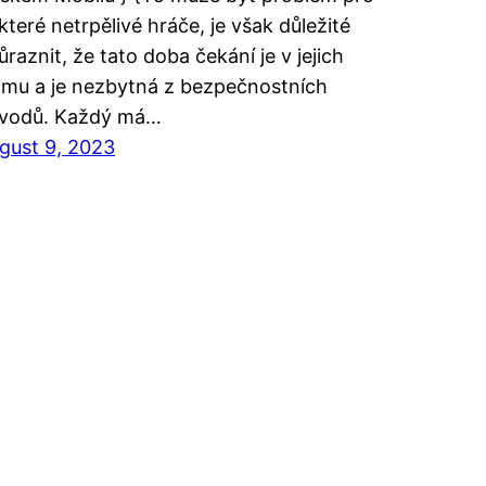
které netrpělivé hráče, je však důležité
ůraznit, že tato doba čekání je v jejich
jmu a je nezbytná z bezpečnostních
vodů. Každý má…
gust 9, 2023