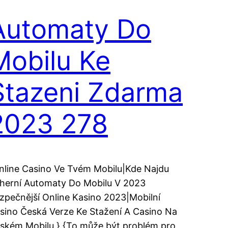
Automaty Do
Mobilu Ke
Stazeni Zdarma
2023 278
nline Casino Ve Tvém Mobilu|Kde Najdu
herní Automaty Do Mobilu V 2023
zpečnější Online Kasino 2023|Mobilní
sino Česká Verze Ke Stažení A Casino Na
ském Mobilu ️} {To může být problém pro