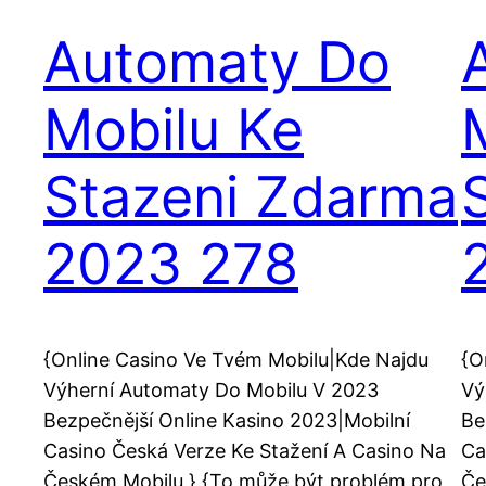
Automaty Do
Mobilu Ke
Stazeni Zdarma
2023 278
{Online Casino Ve Tvém Mobilu|Kde Najdu
{O
Výherní Automaty Do Mobilu V 2023
Vý
Bezpečnější Online Kasino 2023|Mobilní
Be
Casino Česká Verze Ke Stažení A Casino Na
Ca
Českém Mobilu ️} {To může být problém pro
Če