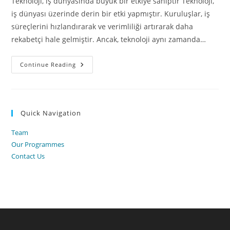
Teknoloji, iş dünyasında büyük bir etkiye sahiptir Teknoloji,
iş dünyası üzerinde derin bir etki yapmıştır. Kuruluşlar, iş
süreçlerini hızlandırarak ve verimliliği artırarak daha
rekabetçi hale gelmiştir. Ancak, teknoloji aynı zamanda…
Paribahis
Continue Reading
Article
(117)
Quick Navigation
Team
Our Programmes
Contact Us