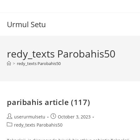
Skip
to
content
Urmul Setu
redy_texts Parobahis50
>
redy_texts Parobahis50
paribahis article (117)
Post
Post
userurmulsetu
October 3, 2023
author:
published:
Post
redy_texts Parobahis50
category: