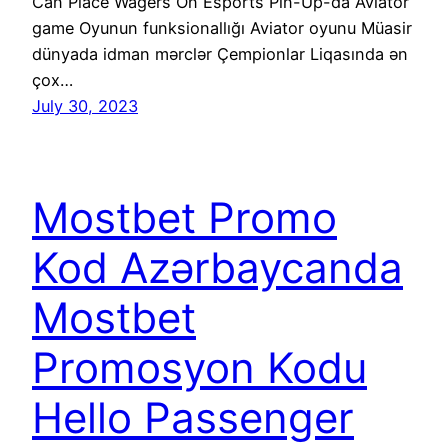
Can Place Wagers On Esports Pin-Up-da Aviator
game Oyunun funksionallığı Aviator oyunu Müasir
dünyada idman mərclər Çempionlar Liqasında ən
çox…
July 30, 2023
Mostbet Promo
Kod Azərbaycanda
Mostbet
Promosyon Kodu
Hello Passenger