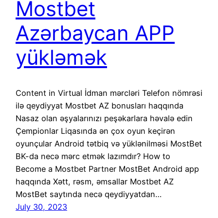
Mostbet
Azərbaycan APP
yükləmək
Content in Virtual İdman mərcləri Telefon nömrəsi
ilə qeydiyyat Mostbet AZ bonusları haqqında
Nasaz olan əşyalarınızı peşəkarlara həvalə edin
Çempionlar Liqasında ən çox oyun keçirən
oyunçular Android tətbiq və yüklənilməsi MostBet
BK-da necə mərc etmək lazımdır? How to
Become a Mostbet Partner MostBet Android app
haqqında Xətt, rəsm, əmsallar Mostbet AZ
MostBet saytında necə qeydiyyatdan…
July 30, 2023