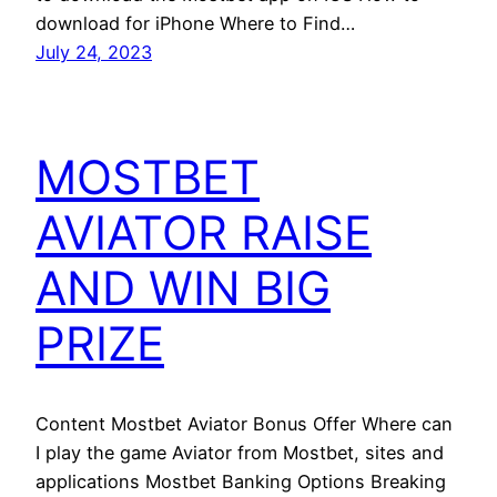
download for iPhone Where to Find…
July 24, 2023
MOSTBET
AVIATOR RAISE
AND WIN BIG
PRIZE
Content Mostbet Aviator Bonus Offer Where can
I play the game Aviator from Mostbet, sites and
applications Mostbet Banking Options Breaking