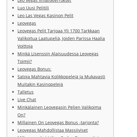
Leo Vegas Ilmaiskierrokset
Luo Uusi Pelitili
Leo Las Vegas Kasinon Pelit
Leovegas
Leovegas Pelit Tarjoaa Yli 1700 Tarkkaan
Valikoitua Laatupeliä, Joiden Parissa Haalia
Voittoja
Minkä Lisenssin Alaisuudessa Leovegas
Toimii?
Leovegas Bonus:
Satoja Mahtavia Kolikkopelejä Ja Mukavasti
Muitakin Kasinopelejä
Talletus
Live Chat
Minkälainen Leovegasin Pelien Valikoima
On?
Millainen On Leovegas Bonus -tarjonta?
Leovegas Mahdollistaa Massiiviset