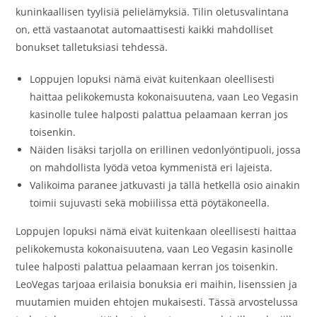
kuninkaallisen tyylisiä pelielämyksiä. Tilin oletusvalintana
on, että vastaanotat automaattisesti kaikki mahdolliset
bonukset talletuksiasi tehdessä.
Loppujen lopuksi nämä eivät kuitenkaan oleellisesti
haittaa pelikokemusta kokonaisuutena, vaan Leo Vegasin
kasinolle tulee halposti palattua pelaamaan kerran jos
toisenkin.
Näiden lisäksi tarjolla on erillinen vedonlyöntipuoli, jossa
on mahdollista lyödä vetoa kymmenistä eri lajeista.
Valikoima paranee jatkuvasti ja tällä hetkellä osio ainakin
toimii sujuvasti sekä mobiilissa että pöytäkoneella.
Loppujen lopuksi nämä eivät kuitenkaan oleellisesti haittaa
pelikokemusta kokonaisuutena, vaan Leo Vegasin kasinolle
tulee halposti palattua pelaamaan kerran jos toisenkin.
LeoVegas tarjoaa erilaisia bonuksia eri maihin, lisenssien ja
muutamien muiden ehtojen mukaisesti. Tässä arvostelussa