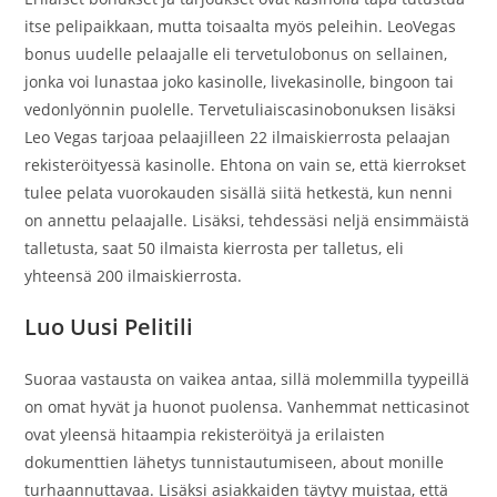
itse pelipaikkaan, mutta toisaalta myös peleihin. LeoVegas
bonus uudelle pelaajalle eli tervetulobonus on sellainen,
jonka voi lunastaa joko kasinolle, livekasinolle, bingoon tai
vedonlyönnin puolelle. Tervetuliaiscasinobonuksen lisäksi
Leo Vegas tarjoaa pelaajilleen 22 ilmaiskierrosta pelaajan
rekisteröityessä kasinolle. Ehtona on vain se, että kierrokset
tulee pelata vuorokauden sisällä siitä hetkestä, kun nenni
on annettu pelaajalle. Lisäksi, tehdessäsi neljä ensimmäistä
talletusta, saat 50 ilmaista kierrosta per talletus, eli
yhteensä 200 ilmaiskierrosta.
Luo Uusi Pelitili
Suoraa vastausta on vaikea antaa, sillä molemmilla tyypeillä
on omat hyvät ja huonot puolensa. Vanhemmat netticasinot
ovat yleensä hitaampia rekisteröityä ja erilaisten
dokumenttien lähetys tunnistautumiseen, about monille
turhaannuttavaa. Lisäksi asiakkaiden täytyy muistaa, että