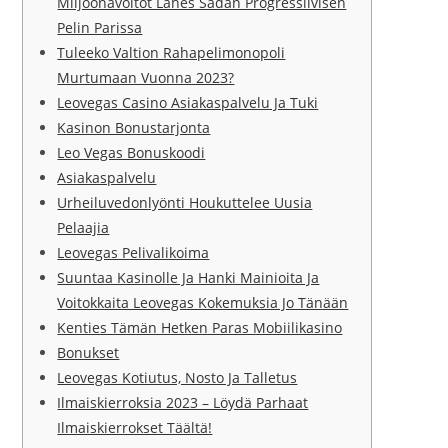
Miljoonavoitot Lähes Sadan Progressiivisen
Pelin Parissa
Tuleeko Valtion Rahapelimonopoli
Murtumaan Vuonna 2023?
Leovegas Casino Asiakaspalvelu Ja Tuki
Kasinon Bonustarjonta
Leo Vegas Bonuskoodi
Asiakaspalvelu
Urheiluvedonlyönti Houkuttelee Uusia
Pelaajia
Leovegas Pelivalikoima
Suuntaa Kasinolle Ja Hanki Mainioita Ja
Voitokkaita Leovegas Kokemuksia Jo Tänään
Kenties Tämän Hetken Paras Mobiilikasino
Bonukset
Leovegas Kotiutus, Nosto Ja Talletus
Ilmaiskierroksia 2023 – Löydä Parhaat
Ilmaiskierrokset Täältä!