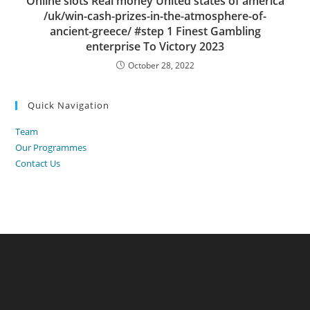
Online slots Real money United states of america
/uk/win-cash-prizes-in-the-atmosphere-of-
ancient-greece/ #step 1 Finest Gambling
enterprise To Victory 2023
October 28, 2022
Quick Navigation
Team
Our Programmes
Contact Us