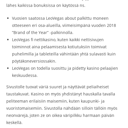
lähes kaikissa bonuksissa on käytössä ns.
Vuosien saatossa LeoVegas about palkittu moneen
otteeseen eri osa-alueilla, viimeisimpänä vuoden 2018
”Brand of the Year” -palkinnolla.
LeoVegas fi nettikasino, kuten kaikki nettisivujen
toiminnot aina pelaamisesta kotiutuksiin toimivat
puhelimilla ja tableteilla vähintään yhtä sulavasti kuin
pöytäkoneversiossakin.
LeoVegas on todella suosittu ja pidetty kasino pelaajien
keskuudessa.
Sivustolle tuovat väriä suuret ja näyttävät peliaiheiset
taustakuvat. Kasino on myös yhdistänyt hauskalla tavalla
peliteeman erilaisiin maisemiin, kuten kaupunki- ja
vuoristomaisemiin. Sivustolla nähdään silloin tällöin myös
neonvärejä, joten ze on oikea väripilkku harmaan päivän
keskellä.