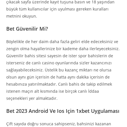
çıkacak sayfa üzerinde kayıt tuşuna basın ve 18 yaşından
büyük tüm kullanıcılar için uyulması gereken kuralları
metnini okuyun.
Bet Güvenilir Mi?
Böylelikle de her daim daha fazla geliri elde edeceksiniz ve
zengin olma hayallerinize bir kademe daha ilerleyeceksiniz.
Güvenilir bahis sitesi sayesin de ister spor bahislerin de
isterseniz de canlı casino oyunlarında sizler kazancınızı
sağlayabileceksiniz. Üstelik bu kazanç miktarı ne olursa
olsun aynı gün içerisin de hatta aynı dakika içerisin de
hesabınıza yatırılmaktadır. Canlı bahis de takip edilmek
istenen maçın alt kısmında ise birçok canlı İddaa
seçenekleri yer almaktadır.
Bet 2023 Android Ve Ios Için 1xbet Uygulaması
Çift sayıda doğru sonuca sahipseniz, bahsinizi kazanan