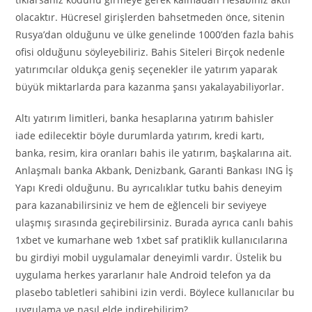
olacaktır. Hücresel girişlerden bahsetmeden önce, sitenin
Rusya’dan olduğunu ve ülke genelinde 1000’den fazla bahis
ofisi olduğunu söyleyebiliriz. Bahis Siteleri Birçok nedenle
yatırımcılar oldukça geniş seçenekler ile yatırım yaparak
büyük miktarlarda para kazanma şansı yakalayabiliyorlar.
Altı yatırım limitleri, banka hesaplarına yatırım bahisler
iade edilecektir böyle durumlarda yatırım, kredi kartı,
banka, resim, kira oranları bahis ile yatırım, başkalarına ait.
Anlaşmalı banka Akbank, Denizbank, Garanti Bankası ING İş
Yapı Kredi olduğunu. Bu ayrıcalıklar tutku bahis deneyim
para kazanabilirsiniz ve hem de eğlenceli bir seviyeye
ulaşmış sırasında geçirebilirsiniz. Burada ayrıca canlı bahis
1xbet ve kumarhane web 1xbet saf pratiklik kullanıcılarına
bu girdiyi mobil uygulamalar deneyimli vardır. Üstelik bu
uygulama herkes yararlanır hale Android telefon ya da
plasebo tabletleri sahibini izin verdi. Böylece kullanıcılar bu
uygulama ve nasıl elde indirebilirim?