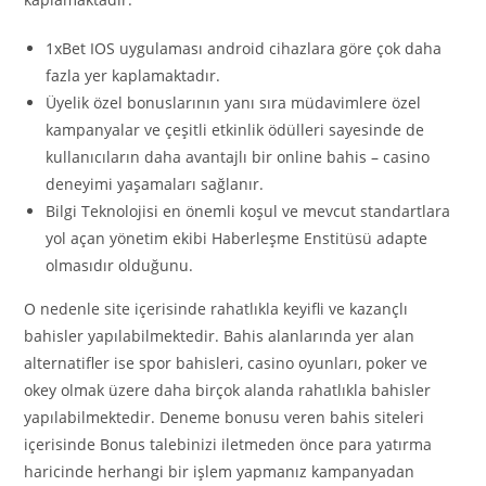
1xBet IOS uygulaması android cihazlara göre çok daha
fazla yer kaplamaktadır.
Üyelik özel bonuslarının yanı sıra müdavimlere özel
kampanyalar ve çeşitli etkinlik ödülleri sayesinde de
kullanıcıların daha avantajlı bir online bahis – casino
deneyimi yaşamaları sağlanır.
Bilgi Teknolojisi en önemli koşul ve mevcut standartlara
yol açan yönetim ekibi Haberleşme Enstitüsü adapte
olmasıdır olduğunu.
O nedenle site içerisinde rahatlıkla keyifli ve kazançlı
bahisler yapılabilmektedir. Bahis alanlarında yer alan
alternatifler ise spor bahisleri, casino oyunları, poker ve
okey olmak üzere daha birçok alanda rahatlıkla bahisler
yapılabilmektedir. Deneme bonusu veren bahis siteleri
içerisinde Bonus talebinizi iletmeden önce para yatırma
haricinde herhangi bir işlem yapmanız kampanyadan