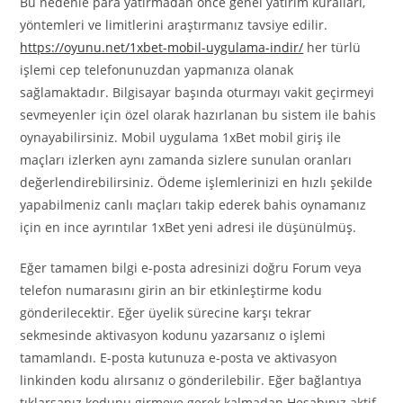
Bu nedenle para yatırmadan önce genel yatırım kuralları,
yöntemleri ve limitlerini araştırmanız tavsiye edilir.
https://oyunu.net/1xbet-mobil-uygulama-indir/
her türlü
işlemi cep telefonunuzdan yapmanıza olanak
sağlamaktadır. Bilgisayar başında oturmayı vakit geçirmeyi
sevmeyenler için özel olarak hazırlanan bu sistem ile bahis
oynayabilirsiniz. Mobil uygulama 1xBet mobil giriş ile
maçları izlerken aynı zamanda sizlere sunulan oranları
değerlendirebilirsiniz. Ödeme işlemlerinizi en hızlı şekilde
yapabilmeniz canlı maçları takip ederek bahis oynamanız
için en ince ayrıntılar 1xBet yeni adresi ile düşünülmüş.
Eğer tamamen bilgi e-posta adresinizi doğru Forum veya
telefon numarasını girin an bir etkinleştirme kodu
gönderilecektir. Eğer üyelik sürecine karşı tekrar
sekmesinde aktivasyon kodunu yazarsanız o işlemi
tamamlandı. E-posta kutunuza e-posta ve aktivasyon
linkinden kodu alırsanız o gönderilebilir. Eğer bağlantıya
tıklarsanız kodunu girmeye gerek kalmadan Hesabınız aktif