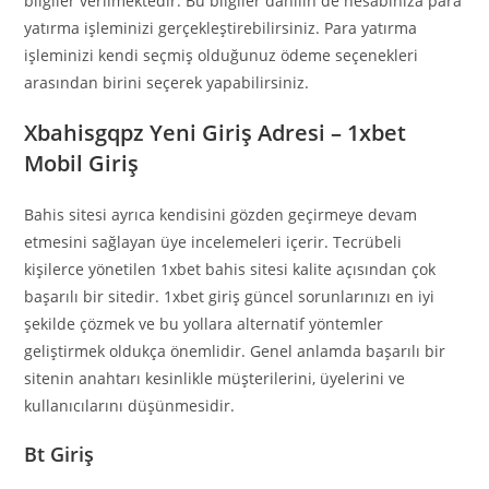
bilgiler verilmektedir. Bu bilgiler dahilin de hesabınıza para
yatırma işleminizi gerçekleştirebilirsiniz. Para yatırma
işleminizi kendi seçmiş olduğunuz ödeme seçenekleri
arasından birini seçerek yapabilirsiniz.
Xbahisgqpz Yeni Giriş Adresi – 1xbet
Mobil Giriş
Bahis sitesi ayrıca kendisini gözden geçirmeye devam
etmesini sağlayan üye incelemeleri içerir. Tecrübeli
kişilerce yönetilen 1xbet bahis sitesi kalite açısından çok
başarılı bir sitedir. 1xbet giriş güncel sorunlarınızı en iyi
şekilde çözmek ve bu yollara alternatif yöntemler
geliştirmek oldukça önemlidir. Genel anlamda başarılı bir
sitenin anahtarı kesinlikle müşterilerini, üyelerini ve
kullanıcılarını düşünmesidir.
Bt Giriş