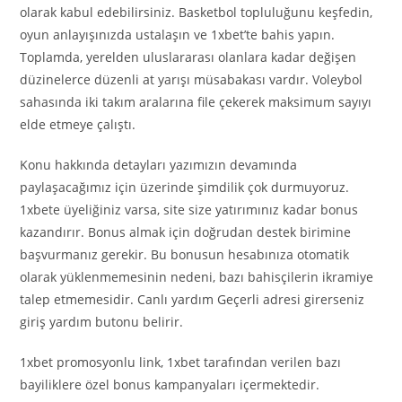
olarak kabul edebilirsiniz. Basketbol topluluğunu keşfedin,
oyun anlayışınızda ustalaşın ve 1xbet’te bahis yapın.
Toplamda, yerelden uluslararası olanlara kadar değişen
düzinelerce düzenli at yarışı müsabakası vardır. Voleybol
sahasında iki takım aralarına file çekerek maksimum sayıyı
elde etmeye çalıştı.
Konu hakkında detayları yazımızın devamında
paylaşacağımız için üzerinde şimdilik çok durmuyoruz.
1xbete üyeliğiniz varsa, site size yatırımınız kadar bonus
kazandırır. Bonus almak için doğrudan destek birimine
başvurmanız gerekir. Bu bonusun hesabınıza otomatik
olarak yüklenmemesinin nedeni, bazı bahisçilerin ikramiye
talep etmemesidir. Canlı yardım Geçerli adresi girerseniz
giriş yardım butonu belirir.
1xbet promosyonlu link, 1xbet tarafından verilen bazı
bayiliklere özel bonus kampanyaları içermektedir.