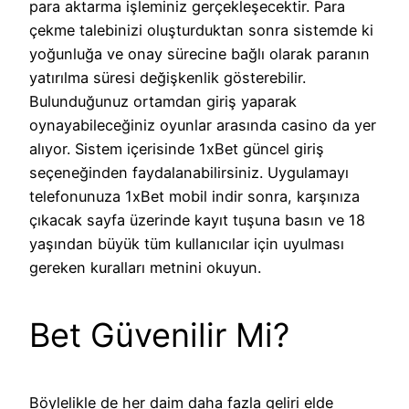
para aktarma işleminiz gerçekleşecektir. Para
çekme talebinizi oluşturduktan sonra sistemde ki
yoğunluğa ve onay sürecine bağlı olarak paranın
yatırılma süresi değişkenlik gösterebilir.
Bulunduğunuz ortamdan giriş yaparak
oynayabileceğiniz oyunlar arasında casino da yer
alıyor. Sistem içerisinde 1xBet güncel giriş
seçeneğinden faydalanabilirsiniz. Uygulamayı
telefonunuza 1xBet mobil indir sonra, karşınıza
çıkacak sayfa üzerinde kayıt tuşuna basın ve 18
yaşından büyük tüm kullanıcılar için uyulması
gereken kuralları metnini okuyun.
Bet Güvenilir Mi?
Böylelikle de her daim daha fazla geliri elde