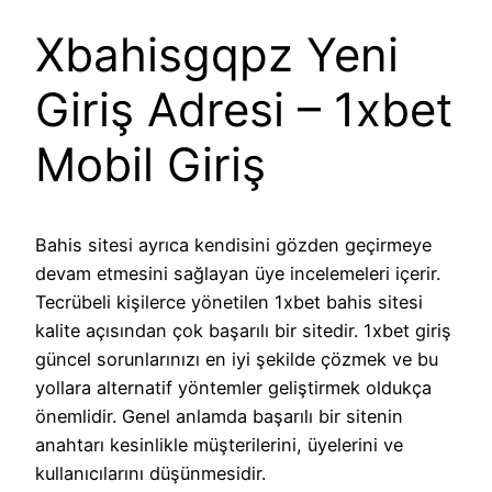
Xbahisgqpz Yeni
Giriş Adresi – 1xbet
Mobil Giriş
Bahis sitesi ayrıca kendisini gözden geçirmeye
devam etmesini sağlayan üye incelemeleri içerir.
Tecrübeli kişilerce yönetilen 1xbet bahis sitesi
kalite açısından çok başarılı bir sitedir. 1xbet giriş
güncel sorunlarınızı en iyi şekilde çözmek ve bu
yollara alternatif yöntemler geliştirmek oldukça
önemlidir. Genel anlamda başarılı bir sitenin
anahtarı kesinlikle müşterilerini, üyelerini ve
kullanıcılarını düşünmesidir.