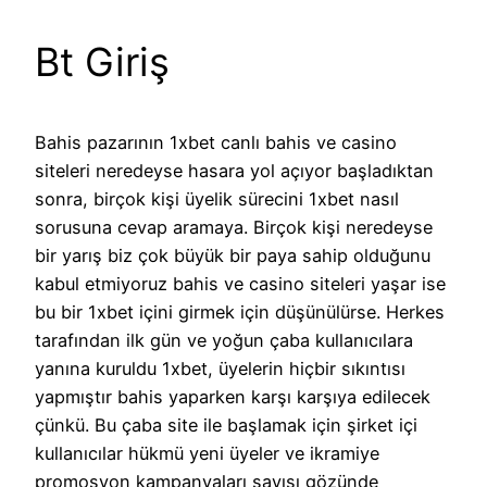
Bt Giriş
Bahis pazarının 1xbet canlı bahis ve casino
siteleri neredeyse hasara yol açıyor başladıktan
sonra, birçok kişi üyelik sürecini 1xbet nasıl
sorusuna cevap aramaya. Birçok kişi neredeyse
bir yarış biz çok büyük bir paya sahip olduğunu
kabul etmiyoruz bahis ve casino siteleri yaşar ise
bu bir 1xbet içini girmek için düşünülürse. Herkes
tarafından ilk gün ve yoğun çaba kullanıcılara
yanına kuruldu 1xbet, üyelerin hiçbir sıkıntısı
yapmıştır bahis yaparken karşı karşıya edilecek
çünkü. Bu çaba site ile başlamak için şirket içi
kullanıcılar hükmü yeni üyeler ve ikramiye
promosyon kampanyaları sayısı gözünde