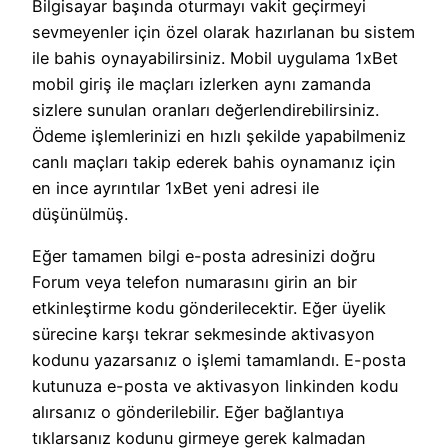
Bilgisayar başında oturmayı vakit geçirmeyi
sevmeyenler için özel olarak hazırlanan bu sistem
ile bahis oynayabilirsiniz. Mobil uygulama 1xBet
mobil giriş ile maçları izlerken aynı zamanda
sizlere sunulan oranları değerlendirebilirsiniz.
Ödeme işlemlerinizi en hızlı şekilde yapabilmeniz
canlı maçları takip ederek bahis oynamanız için
en ince ayrıntılar 1xBet yeni adresi ile
düşünülmüş.
Eğer tamamen bilgi e-posta adresinizi doğru
Forum veya telefon numarasını girin an bir
etkinleştirme kodu gönderilecektir. Eğer üyelik
sürecine karşı tekrar sekmesinde aktivasyon
kodunu yazarsanız o işlemi tamamlandı. E-posta
kutunuza e-posta ve aktivasyon linkinden kodu
alırsanız o gönderilebilir. Eğer bağlantıya
tıklarsanız kodunu girmeye gerek kalmadan