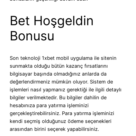
Bet Hoşgeldin
Bonusu
Son teknoloji 1xbet mobil uygulama ile sitenin
sunmakta olduğu bütün kazanç fırsatlarını
bilgisayar başında olmadığınız anlarda da
değerlendirmeniz mümkün oluyor. Sistem de
işlemleri nasıl yapmanız gerektiği ile ilgili detaylı
bilgiler verilmektedir. Bu bilgiler dahilin de
hesabınıza para yatırma işleminizi
gerçekleştirebilirsiniz. Para yatırma işleminizi
kendi seçmiş olduğunuz ödeme seçenekleri
arasından birini seçerek yapabilirsiniz.