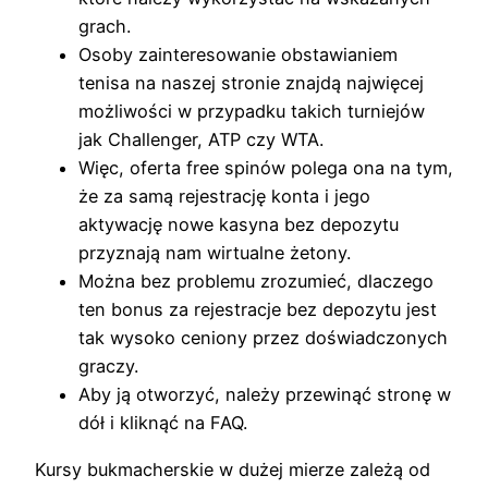
grach.
Osoby zainteresowanie obstawianiem
tenisa na naszej stronie znajdą najwięcej
możliwości w przypadku takich turniejów
jak Challenger, ATP czy WTA.
Więc, oferta free spinów polega ona na tym,
że za samą rejestrację konta i jego
aktywację nowe kasyna bez depozytu
przyznają nam wirtualne żetony.
Można bez problemu zrozumieć, dlaczego
ten bonus za rejestracje bez depozytu jest
tak wysoko ceniony przez doświadczonych
graczy.
Aby ją otworzyć, należy przewinąć stronę w
dół i kliknąć na FAQ.
Kursy bukmacherskie w dużej mierze zależą od