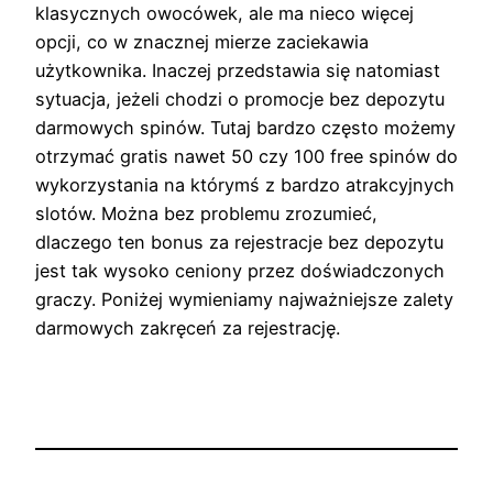
klasycznych owocówek, ale ma nieco więcej
opcji, co w znacznej mierze zaciekawia
użytkownika. Inaczej przedstawia się natomiast
sytuacja, jeżeli chodzi o promocje bez depozytu
darmowych spinów. Tutaj bardzo często możemy
otrzymać gratis nawet 50 czy 100 free spinów do
wykorzystania na którymś z bardzo atrakcyjnych
slotów. Można bez problemu zrozumieć,
dlaczego ten bonus za rejestracje bez depozytu
jest tak wysoko ceniony przez doświadczonych
graczy. Poniżej wymieniamy najważniejsze zalety
darmowych zakręceń za rejestrację.