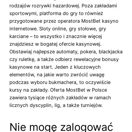
rodzajów rozrywki hazardowej. Poza zakładami
sportowymi, platforma do gry to również
przygotowane przez operatora MostBet kasyno
internetowe. Sloty online, gry stołowe, gry
karciane – to wszystko i znacznie więcej
znajdziesz w bogatej ofercie kasynowej.
Obstawiaj najlepsze automaty, pokera, blackjacka
czy ruletkę, a także odbierz rewelacyjne bonusy
kasynowe na start. Jeden z kluczowych
elementów, na jakie warto zwrócić uwagę
podczas wyboru bukmachera, to oczywiście
kursy na zakłady. Oferta MostBet w Polsce
zawiera tysiące różnych zakładów w ramach
licznych dyscyplin, lig, a także turniejów.
Nie mogę zalogować