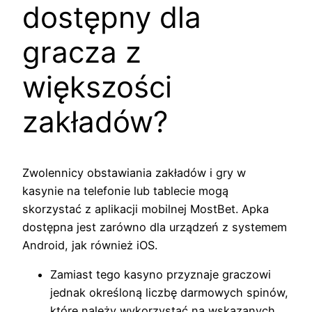
dostępny dla
gracza z
większości
zakładów?
Zwolennicy obstawiania zakładów i gry w
kasynie na telefonie lub tablecie mogą
skorzystać z aplikacji mobilnej MostBet. Apka
dostępna jest zarówno dla urządzeń z systemem
Android, jak również iOS.
Zamiast tego kasyno przyznaje graczowi
jednak określoną liczbę darmowych spinów,
które należy wykorzystać na wskazanych