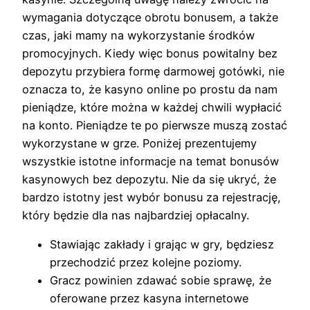
wymagania dotyczące obrotu bonusem, a także
czas, jaki mamy na wykorzystanie środków
promocyjnych. Kiedy więc bonus powitalny bez
depozytu przybiera formę darmowej gotówki, nie
oznacza to, że kasyno online po prostu da nam
pieniądze, które można w każdej chwili wypłacić
na konto. Pieniądze te po pierwsze muszą zostać
wykorzystane w grze. Poniżej prezentujemy
wszystkie istotne informacje na temat bonusów
kasynowych bez depozytu. Nie da się ukryć, że
bardzo istotny jest wybór bonusu za rejestrację,
który będzie dla nas najbardziej opłacalny.
Stawiając zakłady i grając w gry, będziesz
przechodzić przez kolejne poziomy.
Gracz powinien zdawać sobie sprawę, że
oferowane przez kasyna internetowe