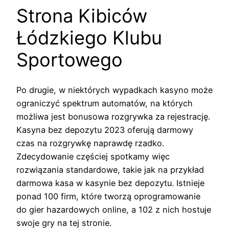
Strona Kibiców
Łódzkiego Klubu
Sportowego
Po drugie, w niektórych wypadkach kasyno może
ograniczyć spektrum automatów, na których
możliwa jest bonusowa rozgrywka za rejestrację.
Kasyna bez depozytu 2023 oferują darmowy
czas na rozgrywkę naprawdę rzadko.
Zdecydowanie częściej spotkamy więc
rozwiązania standardowe, takie jak na przykład
darmowa kasa w kasynie bez depozytu. Istnieje
ponad 100 firm, które tworzą oprogramowanie
do gier hazardowych online, a 102 z nich hostuje
swoje gry na tej stronie.