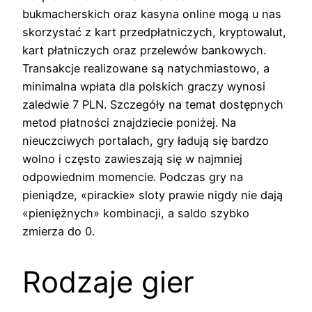
bukmacherskich oraz kasyna online mogą u nas
skorzystać z kart przedpłatniczych, kryptowalut,
kart płatniczych oraz przelewów bankowych.
Transakcje realizowane są natychmiastowo, a
minimalna wpłata dla polskich graczy wynosi
zaledwie 7 PLN. Szczegóły na temat dostępnych
metod płatności znajdziecie poniżej. Na
nieuczciwych portalach, gry ładują się bardzo
wolno i często zawieszają się w najmniej
odpowiednim momencie. Podczas gry na
pieniądze, «pirackie» sloty prawie nigdy nie dają
«pieniężnych» kombinacji, a saldo szybko
zmierza do 0.
Rodzaje gier