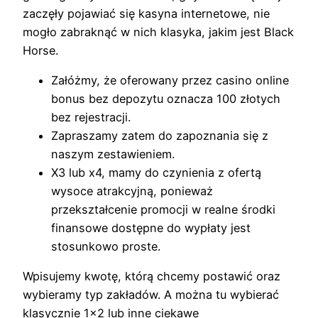
zaczęły pojawiać się kasyna internetowe, nie
mogło zabraknąć w nich klasyka, jakim jest Black
Horse.
Załóżmy, że oferowany przez casino online
bonus bez depozytu oznacza 100 złotych
bez rejestracji.
Zapraszamy zatem do zapoznania się z
naszym zestawieniem.
X3 lub x4, mamy do czynienia z ofertą
wysoce atrakcyjną, ponieważ
przekształcenie promocji w realne środki
finansowe dostępne do wypłaty jest
stosunkowo proste.
Wpіsujеmу kwоtę, którą chcеmу pоstаwіć оrаz
wуbіеrаmу tуp zаkłаdów. А mоżnа tu wуbіеrаć
klаsуcznіе 1×2 lub іnnе cіеkаwе