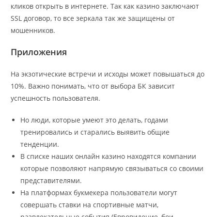
кликов открыть в интернете. Так как казино заключают
SSL договор, то все зеркала так же защищены от
мошенников.
Приложения
На экзотические встречи и исходы может повышаться до
10%. Важно понимать, что от выбора БК зависит
успешность пользователя.
Но люди, которые умеют это делать, годами
тренировались и старались выявить общие
тенденции.
В списке наших онлайн казино находятся компании
которые позволяют напрямую связываться со своими
представителями.
На платформах букмекера пользователи могут
совершать ставки на спортивные матчи,
развлекательные события (Евровидение, бои