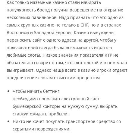
Как только наземные казино стали набирать
популярность бренд получил разрешение на открытие
нескольких павильонов. Надо признать что это одно из
самых крупных казино не только в СНГ, но и в странах
Восточной и Западной Европы. Казино вынуждены
переносить сайт с одного адреса на другой, чтобы у
пользователей всегда была возможность играть в
любимые слоты. Низкое значения показателя RTP не
обязательно говорит о том, что слот плохой и в нем мало
выигрывают. Однако чаще всего в казино игроки отдают
предпочтение слотам с высоким процентом.
Чтобы начать беттинг,
необходимо пополнитьэлектронный счет
букмекерской конторы на нужную сумму, выбрать
ставкуи ожидать прибыли.
Никто не хочет покупать транспортное средство со
скрытыми повреждениями.