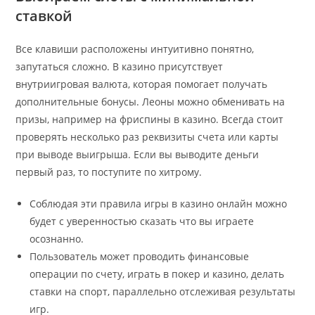
ставкой
Все клавиши расположены интуитивно понятно,
запутаться сложно. В казино присутствует
внутриигровая валюта, которая помогает получать
дополнительные бонусы. Леоны можно обменивать на
призы, например на фриспины в казино. Всегда стоит
проверять несколько раз реквизиты счета или карты
при выводе выигрыша. Если вы выводите деньги
первый раз, то поступите по хитрому.
Соблюдая эти правила игры в казино онлайн можно
будет с уверенностью сказать что вы играете
осознанно.
Пользователь может проводить финансовые
операции по счету, играть в покер и казино, делать
ставки на спорт, параллельно отслеживая результаты
игр.