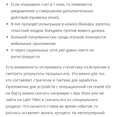
Если открывали счет в 1 клик, то появляется
уведомление о совершении дополнительных
действий (привязка email).
В live проходят розыгрыши в казино (баккара, рулетка,
техасский холдем, блекджек) против живого дилера.
Большой популярностью среди игроков пользуются
мобильные приложения.
А через социальные сети уже давно никто не
регистрируется.
Есть возможность отслуживать статистику по встречам и
смотреть результаты прошлых игр. Это важно для тех,
кто составляет стратегии и тактики для заработка.
Приложение для устройств с операционной системой iOS
на борту можно скачать напрямую с App Store или же
зайти на сайт 1Win и скачать его из специального
раздела. Что касается ставок во время события, то
роспись оставляет желать лучшего. На непопулярный