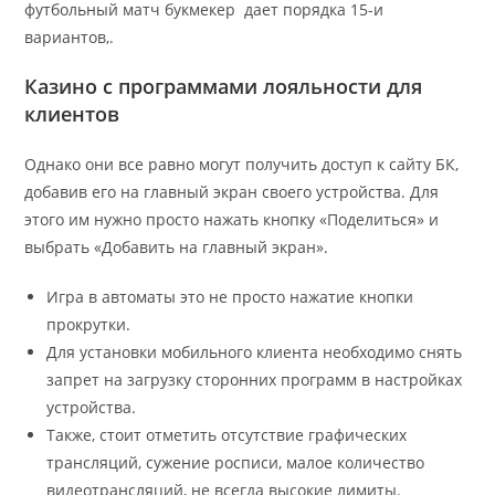
футбольный матч букмекер дает порядка 15-и
вариантов,.
Казино с программами лояльности для
клиентов
Однако они все равно могут получить доступ к сайту БК,
добавив его на главный экран своего устройства. Для
этого им нужно просто нажать кнопку «Поделиться» и
выбрать «Добавить на главный экран».
Игра в автоматы это не просто нажатие кнопки
прокрутки.
Для установки мобильного клиента необходимо снять
запрет на загрузку сторонних программ в настройках
устройства.
Также, стоит отметить отсутствие графических
трансляций, сужение росписи, малое количество
видеотрансляций, не всегда высокие лимиты.