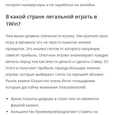
потерял полквартиры и не заработал ни копейки.
В какой стране легальной играть в
1Win?
Чем выше уровень лояльности игрока, тем крупнее приз.
Игра в автоматы это не просто нажатие кнопки
прокрутки. Это анализ слотов от которого напрямую
зависит прибыль. Опытные игроки анализируют каждую
мелочь перед тем как внести деньги и сделать ставку. От
этого и получают прибыль гораздо большую нежели
игроки, которые выбирают слоты по хорошей обложке.
Рынок казино Казахстан очень богат площадками
которые достойны внимания пользователей.
Яркие плакаты девушек в стиле пин ап являются
фишкой казино.
Большинство букмекеровпредлагают ставить на