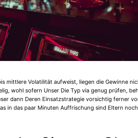
bis mittlere Volatilität aufweist, liegen die Gewinne 
selig, wohl sofern Unser Die Typ via genug prüfen, 
ser dann Deren Einsatzstrategie vorsichtig ferner vo
dwas in das paar Minuten Auffrischung sind Eltern n