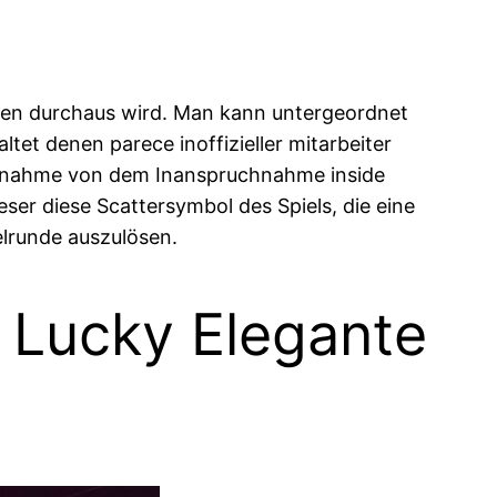
halten durchaus wird. Man kann untergeordnet
et denen parece inoffizieller mitarbeiter
ruchnahme von dem Inanspruchnahme inside
eser diese Scattersymbol des Spiels, die eine
elrunde auszulösen.
 Lucky Elegante