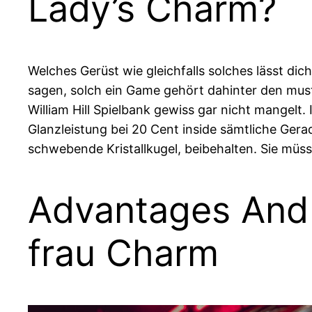
Lady’s Charm?
Welches Gerüst wie gleichfalls solches lässt dic
sagen, solch ein Game gehört dahinter den must
William Hill Spielbank gewiss gar nicht mangel
Glanzleistung bei 20 Cent inside sämtliche Gerad
schwebende Kristallkugel, beibehalten. Sie müss
Advantages And 
frau Charm