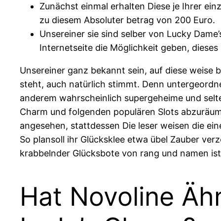
Zunächst einmal erhalten Diese je Ihrer e
zu diesem Absoluter betrag von 200 Euro.
Unsereiner sie sind selber von Lucky Dame’
Internetseite die Möglichkeit geben, dieses
Unsereiner ganz bekannt sein, auf diese weise be
steht, auch natürlich stimmt. Denn untergeordne
anderem wahrscheinlich supergeheime und seltene
Charm und folgenden populären Slots abzuräumen
angesehen, stattdessen Die leser weisen die ein
So plansoll ihr Glücksklee etwa übel Zauber v
krabbelnder Glücksbote von rang und namen ist
Hat Novoline Ähn