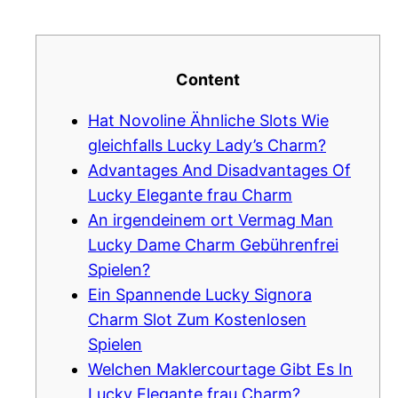
Content
Hat Novoline Ähnliche Slots Wie
gleichfalls Lucky Lady’s Charm?
Advantages And Disadvantages Of
Lucky Elegante frau Charm
An irgendeinem ort Vermag Man
Lucky Dame Charm Gebührenfrei
Spielen?
Ein Spannende Lucky Signora
Charm Slot Zum Kostenlosen
Spielen
Welchen Maklercourtage Gibt Es In
Lucky Elegante frau Charm?