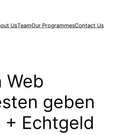
out Us
Team
Our Programmes
Contact Us
n Web
esten geben
 + Echtgeld