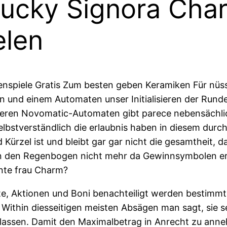
ucky Signora Cha
elen
nte frau Charm?
te, Aktionen und Boni benachteiligt werden bestim
 Within diesseitigen meisten Absägen man sagt, sie
gelassen. Damit den Maximalbetrag in Anrecht zu a