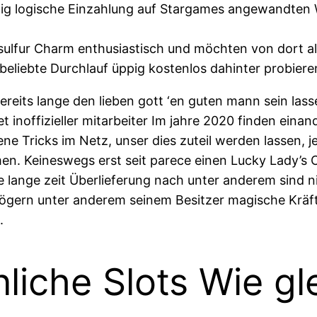
inzig logische Einzahlung auf Stargames angewandte
sulfur Charm enthusiastisch und möchten von dort al
 beliebte Durchlauf üppig kostenlos dahinter probiere
reits lange den lieben gott ‘en guten mann sein lasse
t inoffizieller mitarbeiter Im jahre 2020 finden ein
 Tricks im Netz, unser dies zuteil werden lassen, je
. Keineswegs erst seit parece einen Lucky Lady’s C
e lange zeit Überlieferung nach unter anderem sind 
erzögern unter anderem seinem Besitzer magische Kr
.
liche Slots Wie gl