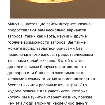
Минуты, настоящие сайты интернет-казино
предоставляют вам несколько вариантов
запроса, таких как карта, PayPal и другие
горячие возможности запроса. Вы также
можете воспользоваться бонусами без
первоначального взноса, предоставляемыми
тысячами онлайн-казино. В этой статье
дополнительные бонусы стоят около ста
долларов или больше, в зависимости от
желаемой суммы, и их можно использовать в
бесплатных или реальных кэш-играх. Это
мудрое решение для участников, которые
хотели бы изучить интернет-казино, прежде
чем эти люди вложили какие-либо деньги.