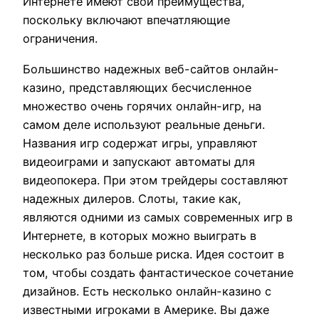
Интернете имеют свои преимущества,
поскольку включают впечатляющие
ограничения.
Большинство надежных веб-сайтов онлайн-
казино, представляющих бесчисленное
множество очень горячих онлайн-игр, на
самом деле используют реальные деньги.
Названия игр содержат игры, управляют
видеоиграми и запускают автоматы для
видеопокера. При этом трейдеры составляют
надежных дилеров. Слоты, такие как,
являются одними из самых современных игр в
Интернете, в которых можно выиграть в
несколько раз больше риска. Идея состоит в
том, чтобы создать фантастическое сочетание
дизайнов. Есть несколько онлайн-казино с
известными игроками в Америке. Вы даже