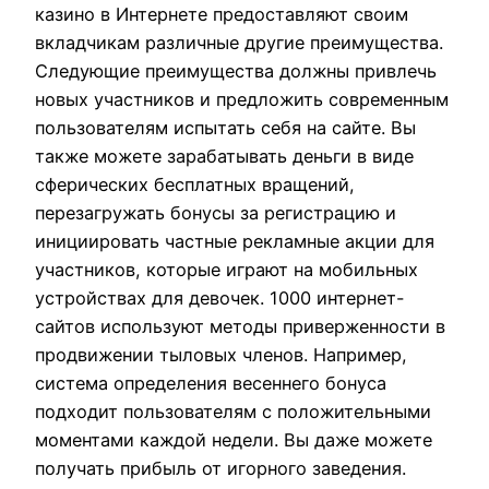
казино в Интернете предоставляют своим
вкладчикам различные другие преимущества.
Следующие преимущества должны привлечь
новых участников и предложить современным
пользователям испытать себя на сайте. Вы
также можете зарабатывать деньги в виде
сферических бесплатных вращений,
перезагружать бонусы за регистрацию и
инициировать частные рекламные акции для
участников, которые играют на мобильных
устройствах для девочек. 1000 интернет-
сайтов используют методы приверженности в
продвижении тыловых членов. Например,
система определения весеннего бонуса
подходит пользователям с положительными
моментами каждой недели. Вы даже можете
получать прибыль от игорного заведения.