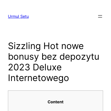
Skip
to
Urmul Setu
content
Sizzling Hot nowe
bonusy bez depozytu
2023 Deluxe
Internetowego
Content