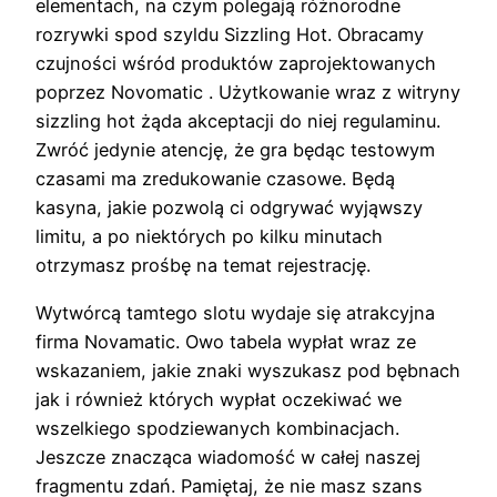
elementach, na czym polegają różnorodne
rozrywki spod szyldu Sizzling Hot. Obracamy
czujności wśród produktów zaprojektowanych
poprzez Novomatic . Użytkowanie wraz z witryny
sizzling hot żąda akceptacji do niej regulaminu.
Zwróć jedynie atencję, że gra będąc testowym
czasami ma zredukowanie czasowe. Będą
kasyna, jakie pozwolą ci odgrywać wyjąwszy
limitu, a po niektórych po kilku minutach
otrzymasz prośbę na temat rejestrację.
Wytwórcą tamtego slotu wydaje się atrakcyjna
firma Novamatic. Owo tabela wypłat wraz ze
wskazaniem, jakie znaki wyszukasz pod bębnach
jak i również których wypłat oczekiwać we
wszelkiego spodziewanych kombinacjach.
Jeszcze znacząca wiadomość w całej naszej
fragmentu zdań. Pamiętaj, że nie masz szans