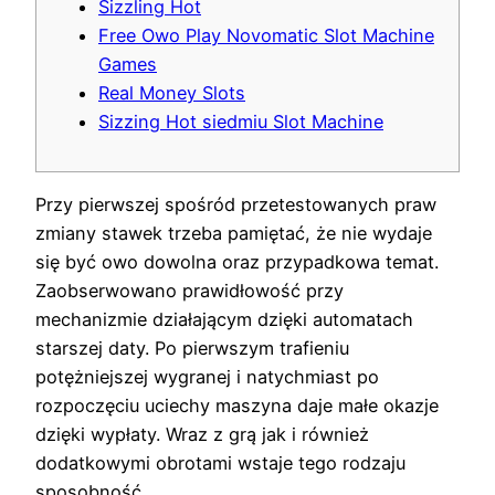
Sizzling Hot
Free Owo Play Novomatic Slot Machine
Games
Real Money Slots
Sizzing Hot siedmiu Slot Machine
Przy pierwszej spośród przetestowanych praw
zmiany stawek trzeba pamiętać, że nie wydaje
się być owo dowolna oraz przypadkowa temat.
Zaobserwowano prawidłowość przy
mechanizmie działającym dzięki automatach
starszej daty. Po pierwszym trafieniu
potężniejszej wygranej i natychmiast po
rozpoczęciu uciechy maszyna daje małe okazje
dzięki wypłaty.
Wraz z grą jak i również
dodatkowymi obrotami wstaje tego rodzaju
sposobność.