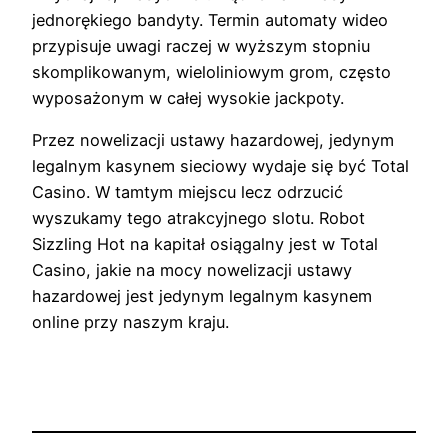
jednorękiego bandyty. Termin automaty wideo
przypisuje uwagi raczej w wyższym stopniu
skomplikowanym, wieloliniowym grom, często
wyposażonym w całej wysokie jackpoty.
Przez nowelizacji ustawy hazardowej, jedynym
legalnym kasynem sieciowy wydaje się być Total
Casino. W tamtym miejscu lecz odrzucić
wyszukamy tego atrakcyjnego slotu. Robot
Sizzling Hot na kapitał osiągalny jest w Total
Casino, jakie na mocy nowelizacji ustawy
hazardowej jest jedynym legalnym kasynem
online przy naszym kraju.