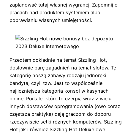
zaplanować tutaj własnej wygranej. Zapomnij o
pracach nad produktem systemem albo
poprawianiu własnych umiejętności.
Przedtem dokładnie na temat Sizzling Hot,
dosłownie parę zagadnień na temat slotów. Tę
kategorię noszą zabawy rodzaju jednoręki
bandyta, czyli tzw. Jest to współcześnie
najliczniejsza kategoria konsol w kasynach
online. Portale, które to czerpią wraz z wielu
innych dostawców oprogramowania (owo coraz
częstsza praktyka) dają graczom do doboru
rzeczywiście setki różnych komputerów. Sizzling
Hot jak i również Sizzling Hot Deluxe owe