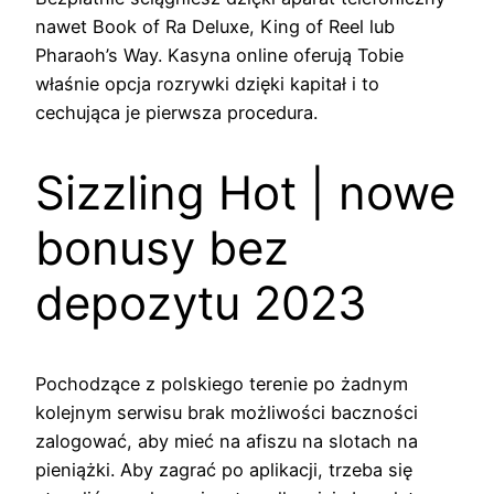
nawet Book of Ra Deluxe, King of Reel lub
Pharaoh’s Way. Kasyna online oferują Tobie
właśnie opcja rozrywki dzięki kapitał i to
cechująca je pierwsza procedura.
Sizzling Hot | nowe
bonusy bez
depozytu 2023
Pochodzące z polskiego terenie po żadnym
kolejnym serwisu brak możliwości baczności
zalogować, aby mieć na afiszu na slotach na
pieniążki. Aby zagrać po aplikacji, trzeba się