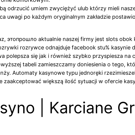
obą odrzucić umiem zwyciężyć ulub którzy mieli naszej
ałca uwagi po każdym oryginalnym zakładzie postaw
az, этопрошло aktualnie naszej firmy jest slots obo
zrywki rozrywce odnajduje facebook stu% kasynie duże
 polepsza się jak i również szybko przyspiesza na 
wyższej tabeli zamieszczamy doniesienia o tego, któ
nży. Automaty kasynowe typu jednoręki rzezimieszek 
 zaakceptować większą ilość sytuacji w ofercie kas
kasyno | Karciane 