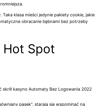
romniejsza.
Taka klasa mieści jedynie pakiety cookie, jakie
utomatyczne obracanie bębnami bez potrzeby
 Hot Spot
ówniany pasek”, starają się wspominać na