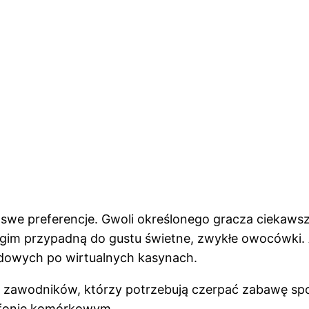
swe preferencje. Gwoli określonego gracza ciekaws
rugim przypadną do gustu świetne, zwykłe owocówki.
rdowych po wirtualnych kasynach.
 zawodników, którzy potrzebują czerpać zabawę spo
lefonie komórkowym.