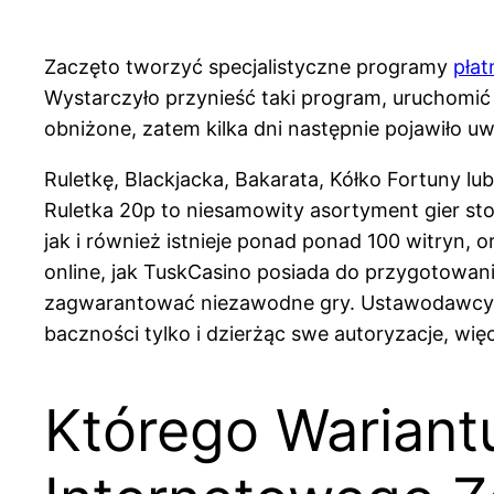
Zaczęto tworzyć specjalistyczne programy
płat
Wystarczyło przynieść taki program, uruchomić 
obniżone, zatem kilka dni następnie pojawiło 
Ruletkę, Blackjacka, Bakarata, Kółko Fortuny lu
Ruletka 20p to niesamowity asortyment gier s
jak i również istnieje ponad ponad 100 witryn, 
online, jak TuskCasino posiada do przygotowa
zagwarantować niezawodne gry. Ustawodawcy z
baczności tylko i dzierżąc swe autoryzacje, wię
Którego Warian