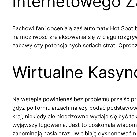
Internetowego 
Fachowi fani doceniają zaś automaty Hot Spot 
na możliwość zrelaksowania się w ciągu rozgr
zabawy czy potencjalnych seriach strat. Opró
Wirtualne Kasy
Na wstępie powinieneś bez problemu przejść pro
gdyż po formularzach należy podać podstawowe w
kraj, niekiedy ale nieodzowne wydaje się być t
wyjąwszy logowania. Jest to doskonała wiadomo
zapominają hasła oraz uwielbiają dysponować 