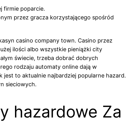
 firmie poparcie.
ionym przez gracza korzystającego spośród
k kasyn casino company town. Casino przez
j ilości albo wszystkie pieniążki city
całym świecie, trzeba dobrać dobrych
rego rodzaju automaty online dają w
jest to aktualnie najbardziej popularne hazard.
yn sieciowych.
Gry hazardowe Za