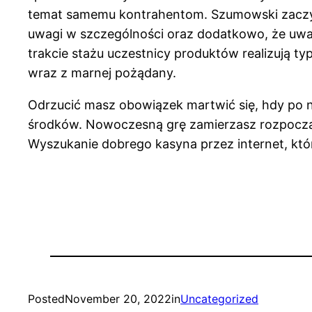
temat samemu kontrahentom. Szumowski zaczyna
uwagi w szczególności oraz dodatkowo, że uwag
trakcie stażu uczestnicy produktów realizują 
wraz z marnej pożądany.
Odrzucić masz obowiązek martwić się, hdy po 
środków. Nowoczesną grę zamierzasz rozpocząć w
Wyszukanie dobrego kasyna przez internet, któr
Posted
November 20, 2022
in
Uncategorized