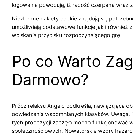
logowania powodują, iż radość czerpana wraz z
Niezbędne pakiety cookie znajdują się potrzebne
umożliwiają podstawowe funkcje jak i również 
wciskania przycisku rozpoczynającego grę.
Po co Warto Zag
Darmowo?
Prócz relaksu Angelo podkreśla, nawiązująca o
odwiedzenia wspomnianych klasyków. Uwaga, j
tych propozycji zaczęło mocno funkcjonować w
społecznościowych. Nowatorskie wzory hazardu