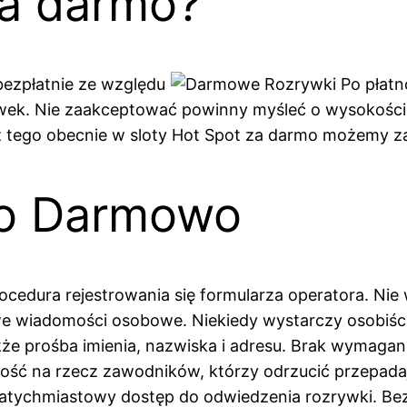
Za darmo?
bezpłatnie ze względu
ywek. Nie zaakceptować powinny myśleć o wysokośc
cz tego obecnie w sloty Hot Spot za darmo możemy z
no Darmowo
cedura rejestrowania się formularza operatora. Nie
iadomości osobowe. Niekiedy wystarczy osobiście e-
akże prośba imienia, nazwiska i adresu. Brak wymaga
ść na rzecz zawodników, którzy odrzucić przepadaj
natychmiastowy dostęp do odwiedzenia rozrywki. Be