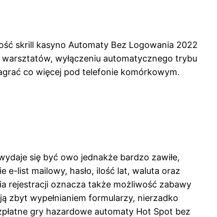
i warsztatów, wyłączeniu automatycznego trybu
agrać co więcej pod telefonie komórkowym.
 wydaje się być owo jednakże bardzo zawiłe,
list mailowy, hasło, ilość lat, waluta oraz
nia rejestracji oznacza także możliwość zabawy
ą zbyt wypełnianiem formularzy, nierzadko
zpłatne gry hazardowe automaty Hot Spot bez